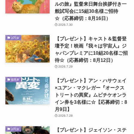
ルの旅』監督来日舞台挨拶付き一
般試写会に15組30名様ご招待
☆（応募締切：8月16日）
2026.7.30
【プレゼント】キャスト＆監督登
試写会
壇予定！映画『我々は宇宙人』ジ
ャパンプレミアに10組20名様ご招
待☆（応募締切：8月12日）
2026.7.29
【プレゼント】アン・ハサウェイ
鑑賞券
×ユアン・マクレガー『オークス
トリートの異変』ムビチケオンラ
イン券を3名様に☆【応募締切：8
月9日】
2026.7.28
【プレゼント】ジェイソン・ステ
試写会