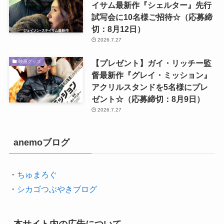
イサム最新作『シェルター』先行
試写会に10名様ご招待☆（応募締
切：8月12日）
2026.7.27
【プレゼント】ガイ・リッチー監
映画グッズ
督最新作『グレイ・ミッション』
アクリルスタンドを5名様にプレ
ゼント☆（応募締切：8月9日）
2026.7.27
anemoブログ
・
ちゅまろぐ
・
シカゴつぶやきブログ