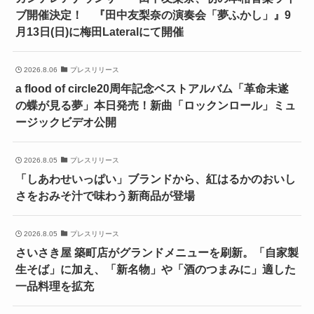
ブ開催決定！ 『田中友梨奈の演奏会「夢ふかし」』9
月13日(日)に梅田Lateralにて開催
2026.8.06
プレスリリース
a flood of circle20周年記念ベストアルバム「革命未遂
の蝶が見る夢」本日発売！新曲「ロックンロール」ミュ
ージックビデオ公開
2026.8.05
プレスリリース
「しあわせいっぱい」ブランドから、紅はるかのおいし
さをおみそ汁で味わう新商品が登場
2026.8.05
プレスリリース
さいさき屋 築町店がグランドメニューを刷新。「自家製
生そば」に加え、「新名物」や「酒のつまみに」適した
一品料理を拡充