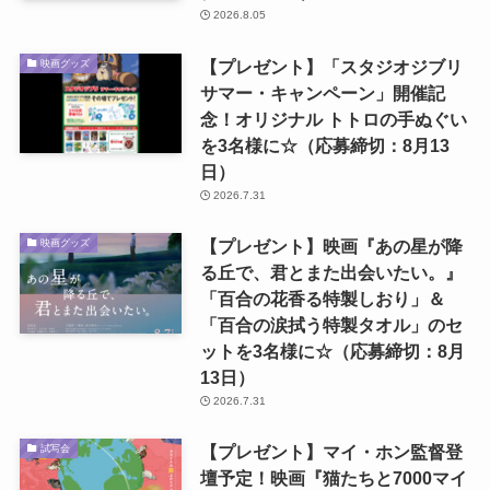
2026.8.05
【プレゼント】「スタジオジブリ
映画グッズ
サマー・キャンペーン」開催記
念！オリジナル トトロの手ぬぐい
を3名様に☆（応募締切：8月13
日）
2026.7.31
【プレゼント】映画『あの星が降
映画グッズ
る丘で、君とまた出会いたい。』
「百合の花香る特製しおり」＆
「百合の涙拭う特製タオル」のセ
ットを3名様に☆（応募締切：8月
13日）
2026.7.31
【プレゼント】マイ・ホン監督登
試写会
壇予定！映画『猫たちと7000マイ