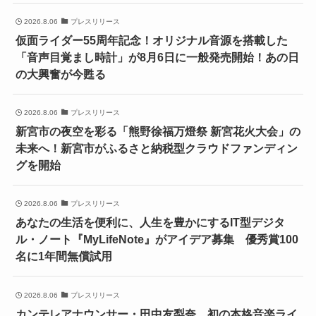
2026.8.06
プレスリリース
仮面ライダー55周年記念！オリジナル音源を搭載した
「音声目覚まし時計」が8月6日に一般発売開始！あの日
の大興奮が今甦る
2026.8.06
プレスリリース
新宮市の夜空を彩る「熊野徐福万燈祭 新宮花火大会」の
未来へ！新宮市がふるさと納税型クラウドファンディン
グを開始
2026.8.06
プレスリリース
あなたの生活を便利に、人生を豊かにするIT型デジタ
ル・ノート『MyLifeNote』がアイデア募集 優秀賞100
名に1年間無償試用
2026.8.06
プレスリリース
カンテレアナウンサー・田中友梨奈、初の本格音楽ライ