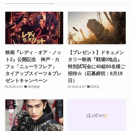
映画『レディ・オア・ノッ
【プレゼント】ドキュメン
ト2』公開記念 神戸・カ
タリー映画『戦場0地点』
フェ「ニューラフレア」
特別試写会に40組80名様ご
タイアップスイーツ＆プレ
招待☆（応募締切：8月19
ゼントキャンペーン
日）
2026.8.07
新作映画
2026.8.07
試写会