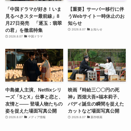
「中国ドラマが好き！いま
【重要】サーバー移行に伴
見るべきスター最前線」8
うWebサイト一時休止のお
月27日発売 「逐玉：翡翠
知らせ
の君」を徹底特集
2026.8.07
お知らせ
2026.8.07
中国ドラマ
中島健人主演、Netflixシリ
映画『時給三〇〇円の死
ーズ「SとX」仕事と恋と、
神』西畑大吾×福本莉子、
友情と―― 登場人物たちの
バディ誕生の瞬間を捉えた
姿を捉えた場面写真公開
カットなど場面写真公開
2026.8.07
メディア情報
2026.8.07
新作映画