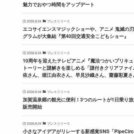
魅力でおやつ時間をアップデート
2026.8.04
プレスリリース
エコサイエンスマジックショーや、アニメ 鬼滅の
グラムが大集結『第40回交通安全こどもショー』
2026.8.04
プレスリリース
10周年を迎えたテレビアニメ『魔法つかいプリキュ
トーリーと謎解きを楽しめる「謎付きクリアファイル」
依さん、堀江由衣さん、早見沙織さん、齋藤彩夏さん
2026.8.04
プレスリリース
加賀温泉郷の観光に便利！3つのルートが1日乗り放
販売開始
2026.8.04
プレスリリース
小さなアイデアがリレーする新感覚SNS「PipeCirc