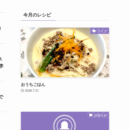
今月のレシピ
ロ
ライフ
ス
李
おうちごはん
2026.7.31
で
お知らせ