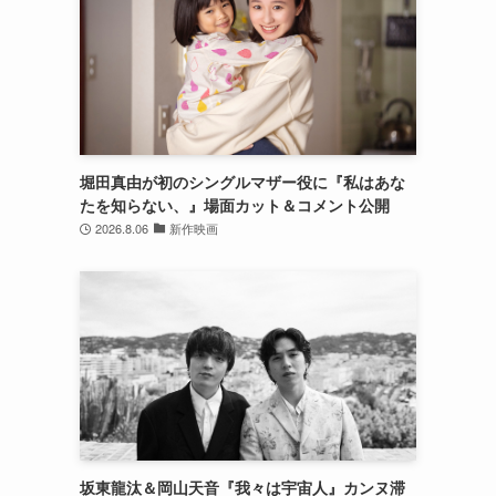
堀田真由が初のシングルマザー役に『私はあな
たを知らない、』場面カット＆コメント公開
2026.8.06
新作映画
坂東龍汰＆岡山天音『我々は宇宙人』カンヌ滞