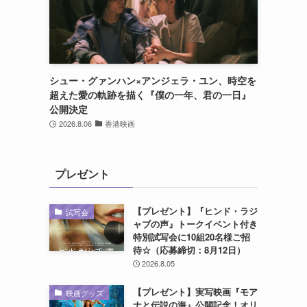
シュー・グァンハン×アンジェラ・ユン、時空を
超えた愛の軌跡を描く『僕の一年、君の一日』
公開決定
2026.8.06
香港映画
プレゼント
【プレゼント】『ヒンド・ラジ
試写会
ャブの声』トークイベント付き
特別試写会に10組20名様ご招
待☆（応募締切：8月12日）
2026.8.05
【プレゼント】実写映画『モア
映画グッズ
ナと伝説の海』公開記念！オリ