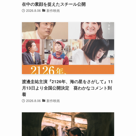
在中の素顔を捉えたスチール公開
2026.8.06
新作映画
渡邊圭祐主演『2126年、海の星をさがして』11
月13日より全国公開決定 葵わかなコメント到
着
2026.8.06
新作映画