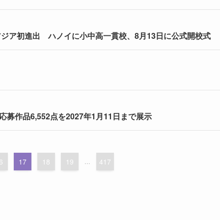
南アジア初進出 ハノイに小中高一貫校、8月13日に公式開校式
作品6,552点を2027年1月11日まで展示
6
17
18
19
...
417