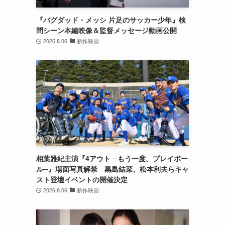
『バグダッド・メッシ 片足のサッカー少年』検
問シーン本編映像＆監督メッセージ動画公開
2026.8.06
新作映画
相葉雅紀主演『4アウト ─もう一度、プレイボー
ル─』場面写真解禁 黒島結菜、松本利夫らキャ
スト登壇イベントの開催決定
2026.8.06
新作映画