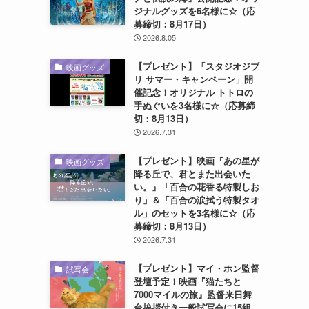
ジナルグッズを6名様に☆（応
募締切：8月17日）
2026.8.05
【プレゼント】「スタジオジブ
映画グッズ
リ サマー・キャンペーン」開
催記念！オリジナル トトロの
手ぬぐいを3名様に☆（応募締
切：8月13日）
2026.7.31
【プレゼント】映画『あの星が
映画グッズ
降る丘で、君とまた出会いた
い。』「百合の花香る特製しお
り」＆「百合の涙拭う特製タオ
ル」のセットを3名様に☆（応
募締切：8月13日）
2026.7.31
【プレゼント】マイ・ホン監督
試写会
登壇予定！映画『猫たちと
7000マイルの旅』監督来日舞
台挨拶付き一般試写会に15組