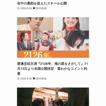
在中の素顔を捉えたスチール公開
2026.8.06
新作映画
渡邊圭祐主演『2126年、海の星をさがして』11
月13日より全国公開決定 葵わかなコメント到
着
2026.8.06
新作映画