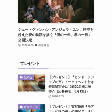
シュー・グァンハン×アンジェラ・ユン、時空を
超えた愛の軌跡を描く『僕の一年、君の一日』
公開決定
2026.8.06
香港映画
プレゼント
【プレゼント】『ヒンド・ラジ
試写会
ャブの声』トークイベント付き
特別試写会に10組20名様ご招
待☆（応募締切：8月12日）
2026.8.05
【プレゼント】実写映画『モア
映画グッズ
ナと伝説の海』公開記念！オリ