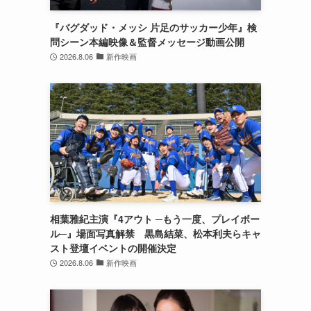
『バグダッド・メッシ 片足のサッカー少年』検
問シーン本編映像＆監督メッセージ動画公開
2026.8.06
新作映画
相葉雅紀主演『4アウト ─もう一度、プレイボー
ル─』場面写真解禁 黒島結菜、松本利夫らキャ
スト登壇イベントの開催決定
2026.8.06
新作映画