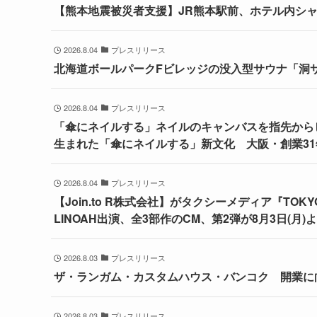
【熊本地震被災者支援】JR熊本駅前、ホテル内シ
2026.8.04
プレスリリース
北海道ボールパークFビレッジの没入型サウナ「洞
2026.8.04
プレスリリース
「傘にネイルする」ネイルのキャンバスを指先から
生まれた「傘にネイルする」新文化 大阪・創業31年
2026.8.04
プレスリリース
【Join.to R株式会社】がタクシーメディア『TO
LINOAH出演、全3部作のCM、第2弾が8月3日(月
2026.8.03
プレスリリース
ザ・ランガム・カスタムハウス・バンコク 開業に
2026.8.03
プレスリリース