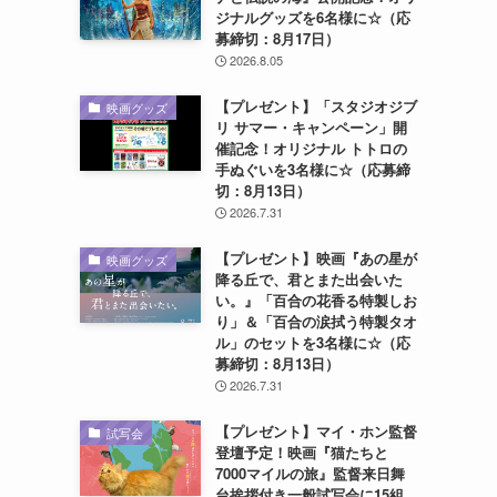
ジナルグッズを6名様に☆（応
募締切：8月17日）
2026.8.05
【プレゼント】「スタジオジブ
映画グッズ
リ サマー・キャンペーン」開
催記念！オリジナル トトロの
手ぬぐいを3名様に☆（応募締
切：8月13日）
2026.7.31
【プレゼント】映画『あの星が
映画グッズ
降る丘で、君とまた出会いた
い。』「百合の花香る特製しお
り」＆「百合の涙拭う特製タオ
ル」のセットを3名様に☆（応
募締切：8月13日）
2026.7.31
【プレゼント】マイ・ホン監督
試写会
登壇予定！映画『猫たちと
7000マイルの旅』監督来日舞
台挨拶付き一般試写会に15組