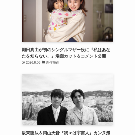
堀田真由が初のシングルマザー役に『私はあな
たを知らない、』場面カット＆コメント公開
2026.8.06
新作映画
坂東龍汰＆岡山天音『我々は宇宙人』カンヌ滞