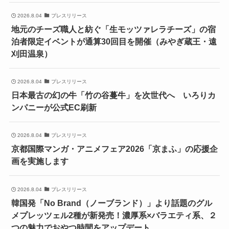
2026.8.04
プレスリリース
地元のチーズ職人と紡ぐ「生モッツァレラチーズ」の宿
泊者限定イベントが通算30回目を開催（みやぎ蔵王・遠
刈田温泉）
2026.8.04
プレスリリース
日本最古の幻の牛「竹の谷蔓牛」を次世代へ いろりカ
ンパニーが公式EC刷新
2026.8.04
プレスリリース
京都国際マンガ・アニメフェア2026「京まふ」の応援企
画を実施します
2026.8.04
プレスリリース
韓国発「No Brand（ノーブランド）」より話題のグル
メプレッツェル2種が新発売！濃厚系×バラエティ系、２
つの魅力でおやつ時間をアップデート