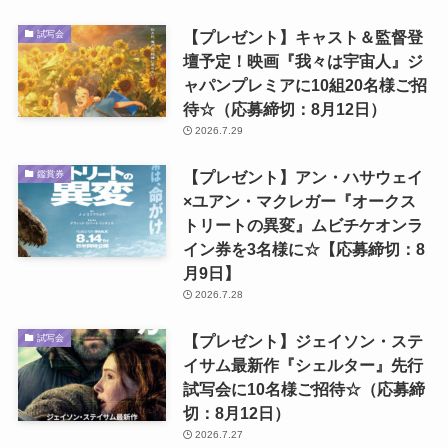
【プレゼント】キャスト＆監督登
試写会
壇予定！映画『我々は宇宙人』ジ
ャパンプレミアに10組20名様ご招
待☆（応募締切：8月12日）
2026.7.29
【プレゼント】アン・ハサウェイ
鑑賞券
×ユアン・マクレガー『オークス
トリートの異変』ムビチケオンラ
イン券を3名様に☆【応募締切：8
月9日】
2026.7.28
【プレゼント】ジェイソン・ステ
試写会
イサム最新作『シェルター』先行
試写会に10名様ご招待☆（応募締
切：8月12日）
2026.7.27