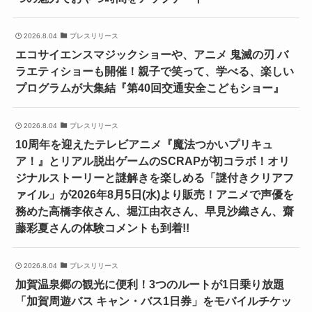
2026.8.04
プレスリリース
エコサイエンスマジックショーや、アニメ 鬼滅の刃 バ
ラエティショーも開催！親子で笑って、学べる、楽しい
プログラムが大集結『第40回交通安全こどもショー』
2026.8.04
プレスリリース
10周年を迎えたテレビアニメ『魔法つかいプリキュ
ア！』とリアル脱出ゲームのSCRAPが初コラボ！オリ
ジナルストーリーと謎解きを楽しめる「謎付きクリアフ
ァイル」が2026年8月5日(水)より販売！アニメで声優を
務めた高橋李依さん、堀江由衣さん、早見沙織さん、齋
藤彩夏さんの体験コメントも到着!!
2026.8.04
プレスリリース
加賀温泉郷の観光に便利！3つのルートが1日乗り放題
「加賀周遊バス キャン・バス1日券」をモバイルチケッ