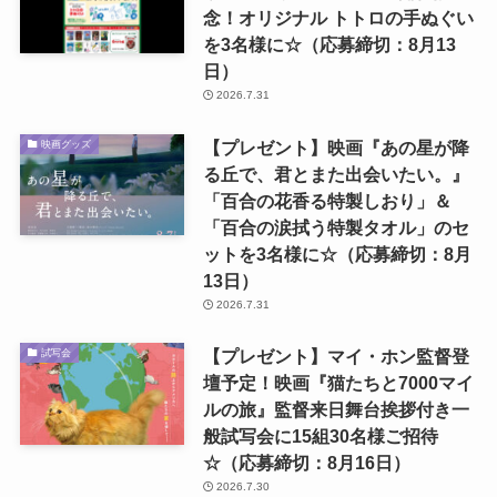
念！オリジナル トトロの手ぬぐい
を3名様に☆（応募締切：8月13
日）
2026.7.31
【プレゼント】映画『あの星が降
映画グッズ
る丘で、君とまた出会いたい。』
「百合の花香る特製しおり」＆
「百合の涙拭う特製タオル」のセ
ットを3名様に☆（応募締切：8月
13日）
2026.7.31
【プレゼント】マイ・ホン監督登
試写会
壇予定！映画『猫たちと7000マイ
ルの旅』監督来日舞台挨拶付き一
般試写会に15組30名様ご招待
☆（応募締切：8月16日）
2026.7.30