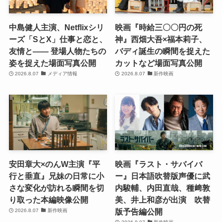
中島健人主演、Netflixシリ
映画『時給三〇〇円の死
ーズ「SとX」仕事と恋と、
神』西畑大吾×福本莉子、
友情と―― 登場人物たちの
バディ誕生の瞬間を捉えた
姿を捉えた場面写真公開
カットなど場面写真公開
2026.8.07
メディア情報
2026.8.07
新作映画
安田章大×のんW主演『平
映画『ラスト・サバイバ
行と垂直』兄妹の日常に小
ー』日本語吹替版声優に武
さな変化が訪れる瞬間を切
内駿輔、内田直哉、種﨑敦
り取った本編映像公開
美、井上和彦が出演 吹替
版予告編公開
2026.8.07
新作映画