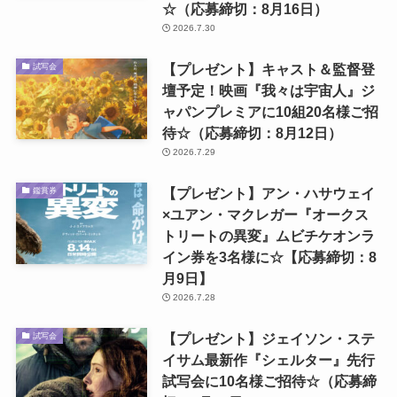
☆（応募締切：8月16日）
2026.7.30
【プレゼント】キャスト＆監督登
試写会
壇予定！映画『我々は宇宙人』ジ
ャパンプレミアに10組20名様ご招
待☆（応募締切：8月12日）
2026.7.29
【プレゼント】アン・ハサウェイ
鑑賞券
×ユアン・マクレガー『オークス
トリートの異変』ムビチケオンラ
イン券を3名様に☆【応募締切：8
月9日】
2026.7.28
【プレゼント】ジェイソン・ステ
試写会
イサム最新作『シェルター』先行
試写会に10名様ご招待☆（応募締