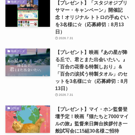
【プレゼント】「スタジオジブリ
映画グッズ
サマー・キャンペーン」開催記
念！オリジナル トトロの手ぬぐい
を3名様に☆（応募締切：8月13
日）
2026.7.31
【プレゼント】映画『あの星が降
映画グッズ
る丘で、君とまた出会いたい。』
「百合の花香る特製しおり」＆
「百合の涙拭う特製タオル」のセ
ットを3名様に☆（応募締切：8月
13日）
2026.7.31
【プレゼント】マイ・ホン監督登
試写会
壇予定！映画『猫たちと7000マイ
ルの旅』監督来日舞台挨拶付き一
般試写会に15組30名様ご招待