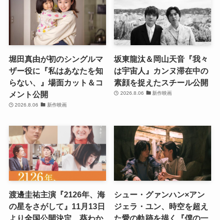
堀田真由が初のシングルマ
坂東龍汰＆岡山天音『我々
ザー役に『私はあなたを知
は宇宙人』カンヌ滞在中の
らない、』場面カット＆コ
素顔を捉えたスチール公開
メント公開
2026.8.06
新作映画
2026.8.06
新作映画
渡邊圭祐主演『2126年、海
シュー・グァンハン×アン
の星をさがして』11月13日
ジェラ・ユン、時空を超え
より全国公開決定 葵わか
た愛の軌跡を描く『僕の一