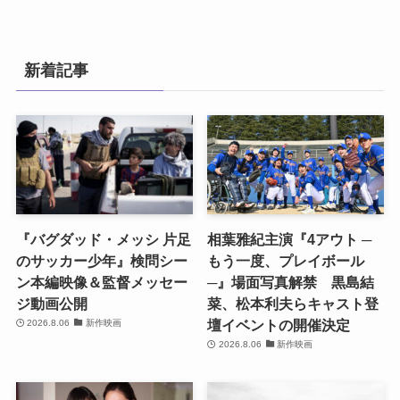
新着記事
『バグダッド・メッシ 片足
相葉雅紀主演『4アウト ─
のサッカー少年』検問シー
もう一度、プレイボール
ン本編映像＆監督メッセー
─』場面写真解禁 黒島結
ジ動画公開
菜、松本利夫らキャスト登
壇イベントの開催決定
2026.8.06
新作映画
2026.8.06
新作映画