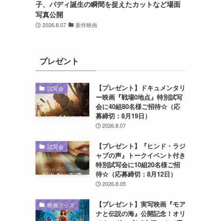
子、バディ誕生の瞬間を捉えたカットなど場面
写真公開
2026.8.07
新作映画
プレゼント
【プレゼント】ドキュメンタリ
試写会
ー映画『戦場0地点』特別試写
会に40組80名様ご招待☆（応
募締切：8月19日）
2026.8.07
【プレゼント】『ヒンド・ラジ
試写会
ャブの声』トークイベント付き
特別試写会に10組20名様ご招
待☆（応募締切：8月12日）
2026.8.05
【プレゼント】実写映画『モア
映画グッズ
ナと伝説の海』公開記念！オリ