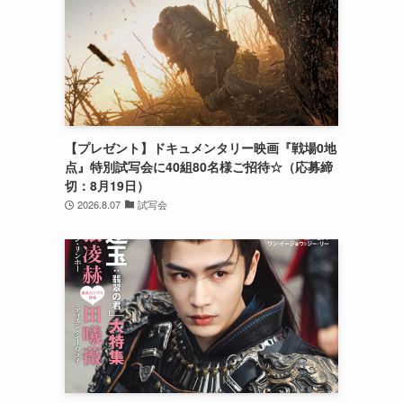
【プレゼント】ドキュメンタリー映画『戦場0地
点』特別試写会に40組80名様ご招待☆（応募締
切：8月19日）
2026.8.07
試写会