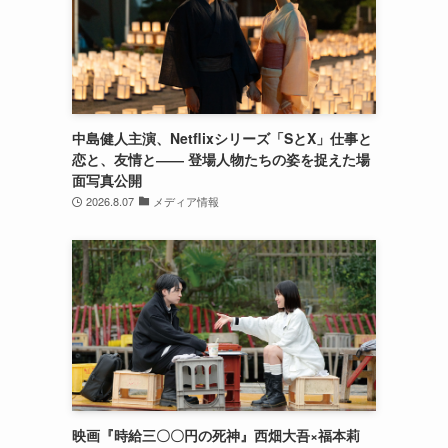
中島健人主演、Netflixシリーズ「SとX」仕事と
恋と、友情と―― 登場人物たちの姿を捉えた場
面写真公開
2026.8.07
メディア情報
映画『時給三〇〇円の死神』西畑大吾×福本莉