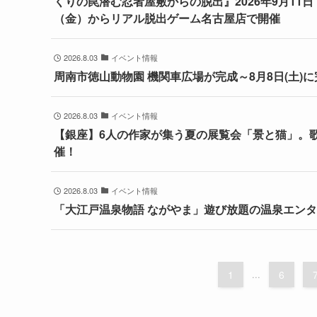
くりの罠潜む忍者屋敷からの脱出』2026年9月11日（
（金）からリアル脱出ゲーム名古屋店で開催
2026.8.03
イベント情報
周南市徳山動物園 機関車広場が完成～8月8日(土)
2026.8.03
イベント情報
【銀座】6人の作家が集う夏の展覧会「景と猫」。歌舞伎座
催！
2026.8.03
イベント情報
「大江戸温泉物語 ながやま」遊び放題の温泉エンタ
1
...
6