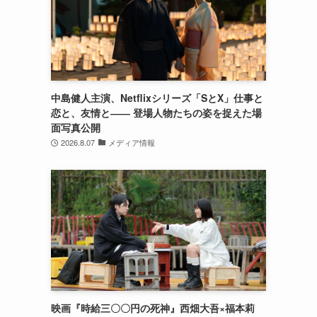
中島健人主演、Netflixシリーズ「SとX」仕事と
恋と、友情と―― 登場人物たちの姿を捉えた場
面写真公開
2026.8.07
メディア情報
映画『時給三〇〇円の死神』西畑大吾×福本莉