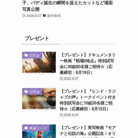
子、バディ誕生の瞬間を捉えたカットなど場面
写真公開
2026.8.07
新作映画
プレゼント
【プレゼント】ドキュメンタリ
試写会
ー映画『戦場0地点』特別試写
会に40組80名様ご招待☆（応
募締切：8月19日）
2026.8.07
【プレゼント】『ヒンド・ラジ
試写会
ャブの声』トークイベント付き
特別試写会に10組20名様ご招
待☆（応募締切：8月12日）
2026.8.05
【プレゼント】実写映画『モア
映画グッズ
ナと伝説の海』公開記念！オリ