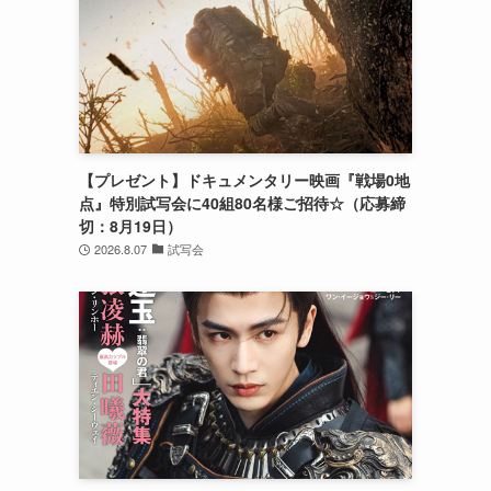
【プレゼント】ドキュメンタリー映画『戦場0地
点』特別試写会に40組80名様ご招待☆（応募締
切：8月19日）
2026.8.07
試写会