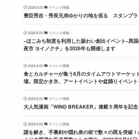
2026.8.03
イベント情報
豊臣秀吉・秀長兄弟ゆかりの地を巡る スタンプラリ
2026.8.03
イベント情報
–ほこみち制度を利用した賑わい創出イベント–異
夜市 ヨイノクチ」を2026年も開催します
2026.8.03
イベント情報
食とカルチャーが集う8月のタイムアウトマーケッ
場。限定かき氷、アートイベントや盆踊りイベント
2026.8.03
イベント情報
大人気漫画「WIND BREAKER」連載５周年を記
2026.8.03
イベント情報
謎を解き、手裏剣や隠れ身の術で数々の罠を突破！