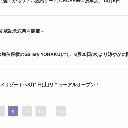
金）からリアル脱出ゲーム CROSSING 浅草店、10月9日
に完成記念式典を開催～
横のGallery YOHAKUにて、8月20日(木)より涼やかに
メリゾートへ8月1日(土)リニューアルオープン！
7
8
9
10
...
112