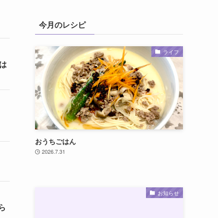
今月のレシピ
ライフ
は
おうちごはん
2026.7.31
お知らせ
ら