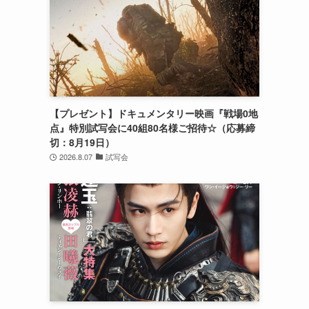
【プレゼント】ドキュメンタリー映画『戦場0地
点』特別試写会に40組80名様ご招待☆（応募締
切：8月19日）
2026.8.07
試写会