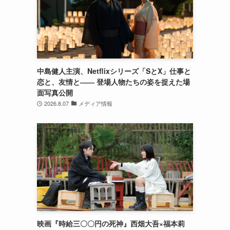
中島健人主演、Netflixシリーズ「SとX」仕事と
恋と、友情と―― 登場人物たちの姿を捉えた場
面写真公開
2026.8.07
メディア情報
映画『時給三〇〇円の死神』西畑大吾×福本莉