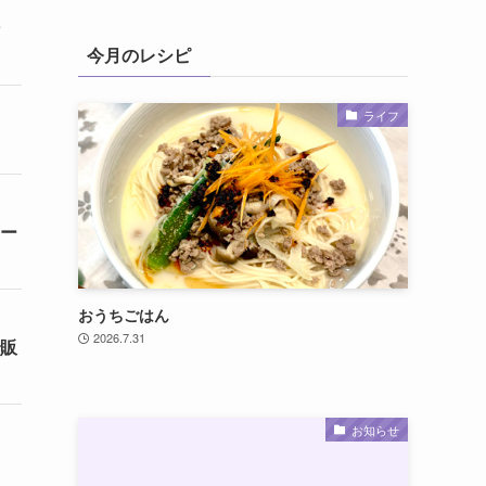
ン
今月のレシピ
ライフ
リー
おうちごはん
2026.7.31
で販
お知らせ