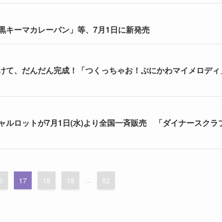
黒キーマカレーパン」等、7月1日に新発売
けて、だんだん完成！「つくっちゃお！ぷにかわマイメロディ
ルロットが7月1日(水)より全国一斉販売 「ダイナースクラ
6
17
18
19
...
52