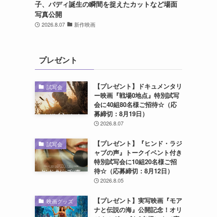
子、バディ誕生の瞬間を捉えたカットなど場面
写真公開
2026.8.07
新作映画
プレゼント
【プレゼント】ドキュメンタリ
試写会
ー映画『戦場0地点』特別試写
会に40組80名様ご招待☆（応
募締切：8月19日）
2026.8.07
【プレゼント】『ヒンド・ラジ
試写会
ャブの声』トークイベント付き
特別試写会に10組20名様ご招
待☆（応募締切：8月12日）
2026.8.05
【プレゼント】実写映画『モア
映画グッズ
ナと伝説の海』公開記念！オリ