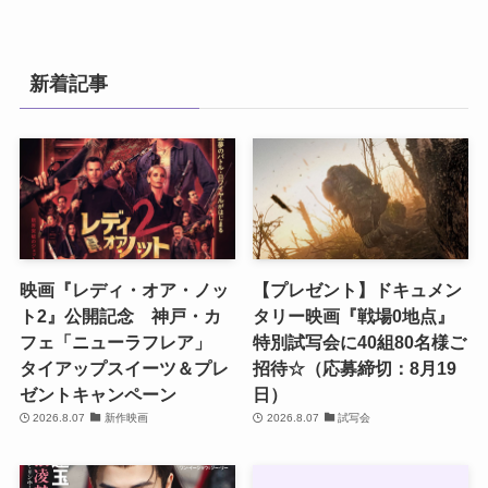
新着記事
映画『レディ・オア・ノッ
【プレゼント】ドキュメン
ト2』公開記念 神戸・カ
タリー映画『戦場0地点』
フェ「ニューラフレア」
特別試写会に40組80名様ご
タイアップスイーツ＆プレ
招待☆（応募締切：8月19
ゼントキャンペーン
日）
2026.8.07
新作映画
2026.8.07
試写会