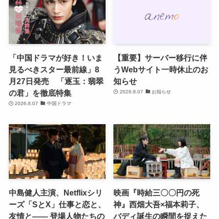
「中国ドラマが好き！いま
【重要】サーバー移行に伴
見るべきスター最前線」8
うWebサイト一時休止のお
月27日発売 「逐玉：翡翠
知らせ
の君」を徹底特集
2026.8.07
お知らせ
2026.8.07
中国ドラマ
中島健人主演、Netflixシリ
映画『時給三〇〇円の死
ーズ「SとX」仕事と恋と、
神』西畑大吾×福本莉子、
友情と―― 登場人物たちの
バディ誕生の瞬間を捉えた