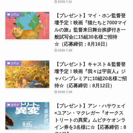
2026.7.31
【プレゼント】マイ・ホン監督登
試写会
壇予定！映画『猫たちと7000マイ
ルの旅』監督来日舞台挨拶付き一
般試写会に15組30名様ご招待
☆（応募締切：8月16日）
2026.7.30
【プレゼント】キャスト＆監督登
試写会
壇予定！映画『我々は宇宙人』ジ
ャパンプレミアに10組20名様ご招
待☆（応募締切：8月12日）
2026.7.29
【プレゼント】アン・ハサウェイ
鑑賞券
×ユアン・マクレガー『オークス
トリートの異変』ムビチケオンラ
イン券を3名様に☆【応募締切：8