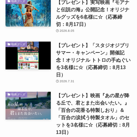
【プレゼント】実写映画『モアナ
映画グッズ
と伝説の海』公開記念！オリジナ
ルグッズを6名様に☆（応募締
切：8月17日）
2026.8.05
【プレゼント】「スタジオジブリ
映画グッズ
サマー・キャンペーン」開催記
念！オリジナル トトロの手ぬぐい
を3名様に☆（応募締切：8月13
日）
2026.7.31
【プレゼント】映画『あの星が降
映画グッズ
る丘で、君とまた出会いたい。』
「百合の花香る特製しおり」＆
「百合の涙拭う特製タオル」のセ
ットを3名様に☆（応募締切：8月
13日）