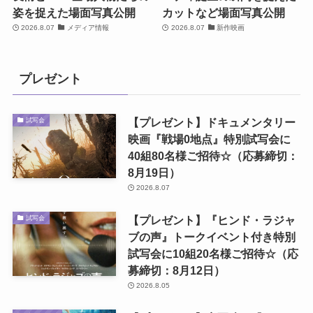
姿を捉えた場面写真公開
カットなど場面写真公開
2026.8.07
メディア情報
2026.8.07
新作映画
プレゼント
【プレゼント】ドキュメンタリー
試写会
映画『戦場0地点』特別試写会に
40組80名様ご招待☆（応募締切：
8月19日）
2026.8.07
【プレゼント】『ヒンド・ラジャ
試写会
ブの声』トークイベント付き特別
試写会に10組20名様ご招待☆（応
募締切：8月12日）
2026.8.05