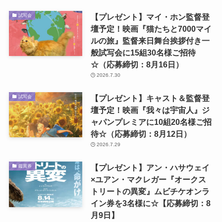
【プレゼント】マイ・ホン監督登
試写会
壇予定！映画『猫たちと7000マイ
ルの旅』監督来日舞台挨拶付き一
般試写会に15組30名様ご招待
☆（応募締切：8月16日）
2026.7.30
【プレゼント】キャスト＆監督登
試写会
壇予定！映画『我々は宇宙人』ジ
ャパンプレミアに10組20名様ご招
待☆（応募締切：8月12日）
2026.7.29
【プレゼント】アン・ハサウェイ
鑑賞券
×ユアン・マクレガー『オークス
トリートの異変』ムビチケオンラ
イン券を3名様に☆【応募締切：8
月9日】