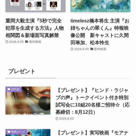
重岡大毅主演『5秒で完全
timelesz橋本将生 主演『お
犯罪を生成する方法』人物
姉ちゃんの翠くん』特報映
相関図＆新場面写真解禁
像公開 新キャストに久間
田琳加、松本怜生
2026.8.05
新作映画
2026.8.05
新作映画
プレゼント
【プレゼント】『ヒンド・ラジャ
試写会
ブの声』トークイベント付き特別
試写会に10組20名様ご招待☆（応
募締切：8月12日）
2026.8.05
【プレゼント】実写映画『モアナ
映画グッズ