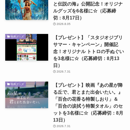
と伝説の海』公開記念！オリジナ
ルグッズを6名様に☆（応募締
切：8月17日）
2026.8.05
【プレゼント】「スタジオジブリ
映画グッズ
サマー・キャンペーン」開催記
念！オリジナル トトロの手ぬぐい
を3名様に☆（応募締切：8月13
日）
2026.7.31
【プレゼント】映画『あの星が降
映画グッズ
る丘で、君とまた出会いたい。』
「百合の花香る特製しおり」＆
「百合の涙拭う特製タオル」のセ
ットを3名様に☆（応募締切：8月
13日）
2026.7.31