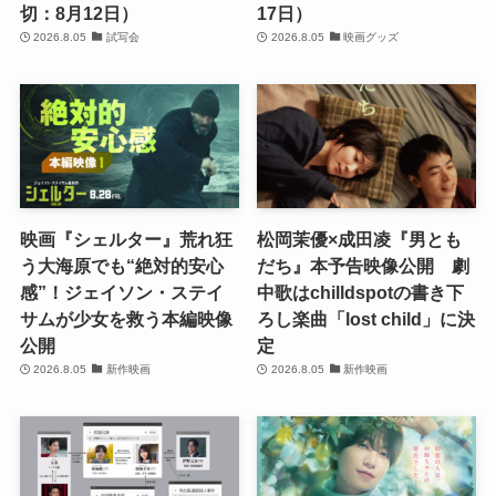
切：8月12日）
17日）
2026.8.05
試写会
2026.8.05
映画グッズ
映画『シェルター』荒れ狂
松岡茉優×成田凌『男とも
う大海原でも“絶対的安心
だち』本予告映像公開 劇
感”！ジェイソン・ステイ
中歌はchilldspotの書き下
サムが少女を救う本編映像
ろし楽曲「lost child」に決
公開
定
2026.8.05
新作映画
2026.8.05
新作映画