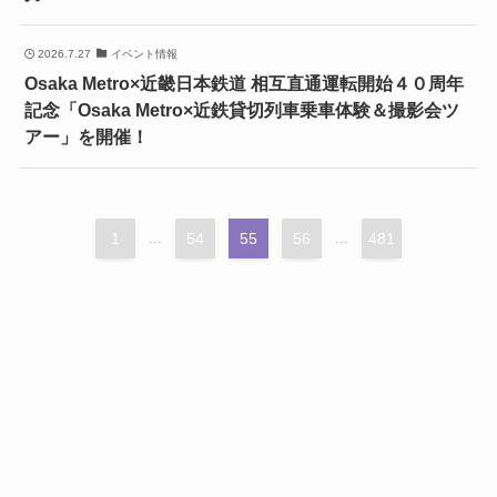
2026.7.27
イベント情報
Osaka Metro×近畿日本鉄道 相互直通運転開始４０周年
記念「Osaka Metro×近鉄貸切列車乗車体験＆撮影会ツ
アー」を開催！
1
...
54
55
56
...
481