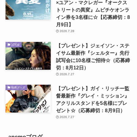
×ユアン・マクレガー『オークス
トリートの異変』ムビチケオンラ
イン券を3名様に☆【応募締切：8
月9日】
2026.7.28
【プレゼント】ジェイソン・ステ
試写会
イサム最新作『シェルター』先行
試写会に10名様ご招待☆（応募締
切：8月12日）
2026.7.27
【プレゼント】ガイ・リッチー監
映画グッズ
督最新作『グレイ・ミッション』
アクリルスタンドを5名様にプレ
ゼント☆（応募締切：8月9日）
2026.7.27
anemoブログ