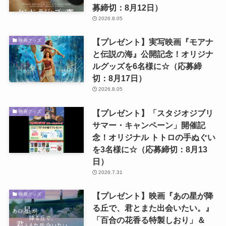
募締切：8月12日）
2026.8.05
【プレゼント】実写映画『モアナ
映画グッズ
と伝説の海』公開記念！オリジナ
ルグッズを6名様に☆（応募締
切：8月17日）
2026.8.05
【プレゼント】「スタジオジブリ
映画グッズ
サマー・キャンペーン」開催記
念！オリジナル トトロの手ぬぐい
を3名様に☆（応募締切：8月13
日）
2026.7.31
【プレゼント】映画『あの星が降
映画グッズ
る丘で、君とまた出会いたい。』
「百合の花香る特製しおり」＆