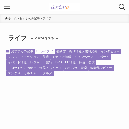
ホーム
おすすめの記事
ライフ
ライフ
– category –
おすすめの記事
ライフ
働き方
新刊情報／書籍紹介
インタビュー
くらし
ファッション・美容
メディア情報
キャンペーン
レポート
イベント情報
レジャー・旅行
DVD・BD情報
舞台・公演
コロラドからの便り
食品・スイーツ
お知らせ
音楽
編集部レビュー
エンタメ・カルチャー
グルメ