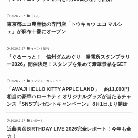
2026.7.27
くらし
東京都エコ農産物の専門店「トウキョウ エコ マルシ
ェ」が麻布十番にオープン
2026.7.27
イベント情報
『ぐるーっと！ 信州ダムめぐり 発電所スタンプラリ
ー2026』開催決定！スタンプを集めて豪華景品をGET
2026.7.27
エンタメ・カルチャー
「AWAJI HELLO KITTY APPLE LAND」 約11,000円
相当の豪華ハローキティ オリジナルグッズが当たるチャ
ンス『SNSプレゼントキャンペーン』 8月1日より開始
2026.7.27
レポート
近藤真彦BIRTHDAY LIVE 2026完全レポート！今年も全
力！