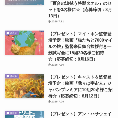
「百合の涙拭う特製タオル」のセ
ットを3名様に☆（応募締切：8月
13日）
2026.7.31
【プレゼント】マイ・ホン監督登
試写会
壇予定！映画『猫たちと7000マイ
ルの旅』監督来日舞台挨拶付き一
般試写会に15組30名様ご招待
☆（応募締切：8月16日）
2026.7.30
【プレゼント】キャスト＆監督登
試写会
壇予定！映画『我々は宇宙人』ジ
ャパンプレミアに10組20名様ご招
待☆（応募締切：8月12日）
2026.7.29
【プレゼント】アン・ハサウェイ
鑑賞券