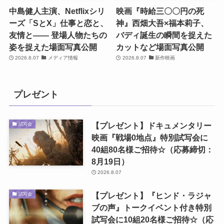
中島健人主演、Netflixシリ
映画『時給三〇〇円の死
ーズ「SとX」仕事と恋と、
神』西畑大吾×福本莉子、
友情と―― 登場人物たちの
バディ誕生の瞬間を捉えた
姿を捉えた場面写真公開
カットなど場面写真公開
2026.8.07
メディア情報
2026.8.07
新作映画
プレゼント
【プレゼント】ドキュメンタリー
試写会
映画『戦場0地点』特別試写会に
40組80名様ご招待☆（応募締切：
8月19日）
2026.8.07
【プレゼント】『ヒンド・ラジャ
試写会
ブの声』トークイベント付き特別
試写会に10組20名様ご招待☆（応