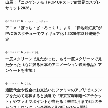
出展！『ニジゲンノモリPOP UPストアin世界コスプレ
サミット2026』
2026.7.27
エンタメ・カルチャー
アニメ「ぼっち・ざ・ろっく！」より、“伊地知虹夏”が
PVC製スタチューでフィギュア化！2026年12月発売予
定
2026.7.27
メディア情報
一度スクリーンで見たかった、もう一度スクリーンで見
たかった《心に残る日本のアニメーション映画作品》ア
ンケートを実施！
2026.7.27
くらし
通販代金や税金のお支払いにファミマのアプリでスタン
プをためて応募すると抽選で『東京宝塚劇場ペアチケッ
ト』やファミマポイントが当たる！来年1月まで3回のチ
ャンス！ロングラン企画を7月28日(火)から開始