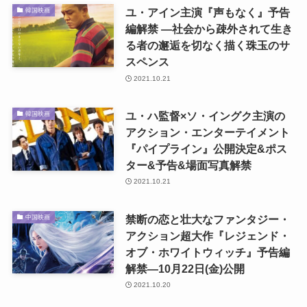
ユ・アイン主演『声もなく』予告
韓国映画
編解禁 ―社会から疎外されて生き
る者の邂逅を切なく描く珠玉のサ
スペンス
2021.10.21
ユ・ハ監督×ソ・イングク主演の
韓国映画
アクション・エンターテイメント
『パイプライン』公開決定&ポス
ター&予告&場面写真解禁
2021.10.21
禁断の恋と壮大なファンタジー・
中国映画
アクション超大作『レジェンド・
オブ・ホワイトウィッチ』予告編
解禁―10月22日(金)公開
2021.10.20