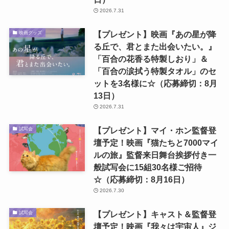
2026.7.31
【プレゼント】映画『あの星が降
映画グッズ
る丘で、君とまた出会いたい。』
「百合の花香る特製しおり」＆
「百合の涙拭う特製タオル」のセ
ットを3名様に☆（応募締切：8月
13日）
2026.7.31
【プレゼント】マイ・ホン監督登
試写会
壇予定！映画『猫たちと7000マイ
ルの旅』監督来日舞台挨拶付き一
般試写会に15組30名様ご招待
☆（応募締切：8月16日）
2026.7.30
【プレゼント】キャスト＆監督登
試写会
壇予定！映画『我々は宇宙人』ジ