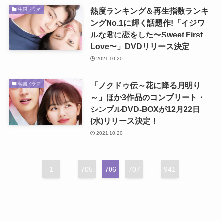
熱度ランキング＆再生指数ランキ
中国ドラマ
ングNo.1に輝く話題作!「イジワ
ルな君に恋をした〜Sweet First
Love〜」DVDリリース決定
2021.10.20
「ノクドゥ伝～花に降る月明り
韓国ドラマ
～」ほか3作品のコンプリート・
シンプルDVD-BOXが12月22日
(水)リリース決定！
2021.10.20
1
...
705
706
707
...
941