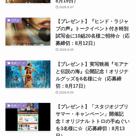
8月19日）
2026.8.07
【プレゼント】『ヒンド・ラジャ
試写会
ブの声』トークイベント付き特別
試写会に10組20名様ご招待☆（応
募締切：8月12日）
2026.8.05
【プレゼント】実写映画『モアナ
映画グッズ
と伝説の海』公開記念！オリジナ
ルグッズを6名様に☆（応募締
切：8月17日）
2026.8.05
【プレゼント】「スタジオジブリ
映画グッズ
サマー・キャンペーン」開催記
念！オリジナル トトロの手ぬぐい
を3名様に☆（応募締切：8月13
日）