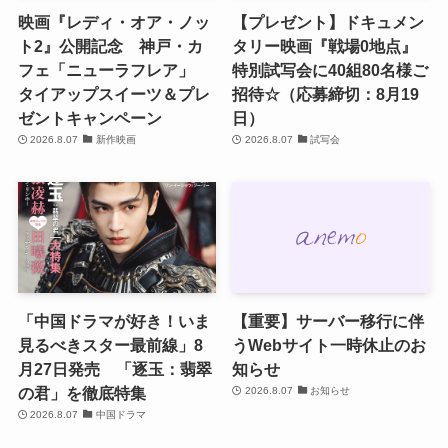
映画『レディ・オア・ノッ
【プレゼント】ドキュメン
ト2』公開記念 神戸・カ
タリー映画『戦場0地点』
フェ「ニューラフレア」
特別試写会に40組80名様ご
タイアップスイーツ＆プレ
招待☆（応募締切：8月19
ゼントキャンペーン
日）
2026.8.07
新作映画
2026.8.07
試写会
「中国ドラマが好き！いま
【重要】サーバー移行に伴
見るべきスター最前線」8
うWebサイト一時休止のお
月27日発売 「逐玉：翡翠
知らせ
の君」を徹底特集
2026.8.07
お知らせ
2026.8.07
中国ドラマ