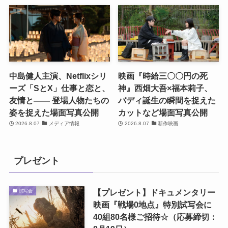
中島健人主演、Netflixシリ
映画『時給三〇〇円の死
ーズ「SとX」仕事と恋と、
神』西畑大吾×福本莉子、
友情と―― 登場人物たちの
バディ誕生の瞬間を捉えた
姿を捉えた場面写真公開
カットなど場面写真公開
2026.8.07
メディア情報
2026.8.07
新作映画
プレゼント
【プレゼント】ドキュメンタリー
試写会
映画『戦場0地点』特別試写会に
40組80名様ご招待☆（応募締切：