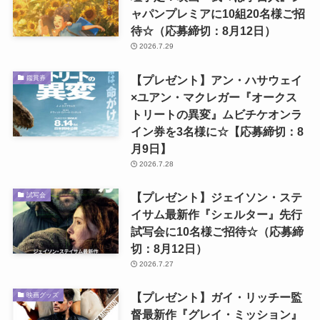
ャパンプレミアに10組20名様ご招
待☆（応募締切：8月12日）
2026.7.29
【プレゼント】アン・ハサウェイ
鑑賞券
×ユアン・マクレガー『オークス
トリートの異変』ムビチケオンラ
イン券を3名様に☆【応募締切：8
月9日】
2026.7.28
【プレゼント】ジェイソン・ステ
試写会
イサム最新作『シェルター』先行
試写会に10名様ご招待☆（応募締
切：8月12日）
2026.7.27
【プレゼント】ガイ・リッチー監
映画グッズ
督最新作『グレイ・ミッション』