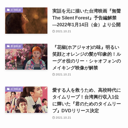
実話を元に描いた台湾映画『無聲
台湾映画
The Silent Forest』予告編解禁
―2022年1月14日（金）より公開
2021.10.21
『花椒(ホアジャオ)の味』明るい
香港映画
笑顔とオレンジの髪が印象的！ル
ーグオ役のリー・シャオフォンの
メイキング映像が解禁
2021.10.21
愛する人を救うため、高校時代に
台湾映画
タイムリープ！台湾興行収入1位
に輝いた『君のためのタイムリー
プ』DVDリリース決定
2021.10.21