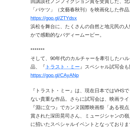
回講談社ノンフィクション賞を受賞した、北
「バケツ」（文藝春秋刊）を映画化した作品
https://goo.gl/ZTYdsx
浜松を舞台に、たくさんの自然と地元民の人
かで感動的なバディームービー。
*******
そして、90年代のカルチャーを牽引したハ
品、『
トラスト・ミー
』スペシャル試写会も
https://goo.gl/CAyANp
『トラスト・ミー』は、現在日本ではVHS
ない貴重な作品。さらに試写会は、映画ライ
『淵に立つ』でカンヌ国際映画祭「ある視点
賞された深田晃司さん、ミュージシャンの嶺
に招いたスペシャルイベントとなっておりま