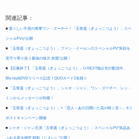
関連記事：
■
凛々しい不屈の将軍ワン・ズーチー！「玉骨遥（ぎょっこつよう）」スペ
シャルPVが公開
■
「玉骨遥（ぎょっこつよう）」ファン・イールンのスペシャルPV“朱顔を
見守り寄り添う最強の味方 赤淵”公開！
■
【応募終了】「玉骨遥（ぎょっこつよう）」U-NEXT独占先行配信中、
Blu-ray&DVDリリース記念！QUOカード2名様☆
■
「玉骨遥（ぎょっこつよう）」シャオ・ジャン、ワン・ズーチー、レン・
ミンからメッセージが到着！
■
「玉骨遥（ぎょっこつよう）」×「恋人～あの日聞いた花の咲く音～」Xリ
ポストキャンペーン開催
■
シャオ・ジャン主演「玉骨遥（ぎょっこつよう）」スペシャルPV“気品あ
ふれる若き神官 時影（じえい）”公開！