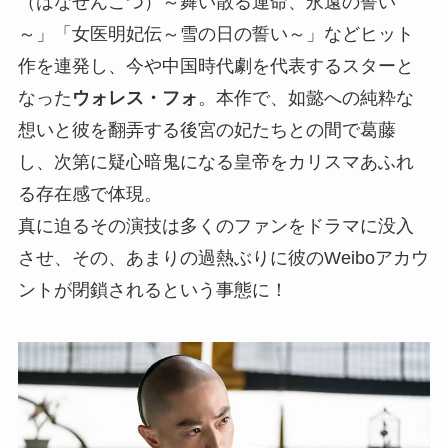
（はなせんこつ）～舞い散る運命、永遠の誓い
～」「女医明妃伝～雪の日の誓い～」などヒット
作を連発し、今や中国時代劇を代表するスターと
なった
ウォレス・フォ
。本作で、如懿への純粋な
想いと彼を翻弄する後宮の妃たちとの間で葛藤
し、次第に疑心暗鬼になる皇帝をカリスマあふれ
る存在感で体現。
真に迫るその演技は多くのファンをドラマに没入
させ、その、あまりの過熱ぶりに彼のWeiboアカウ
ントが閉鎖されるという事態に！