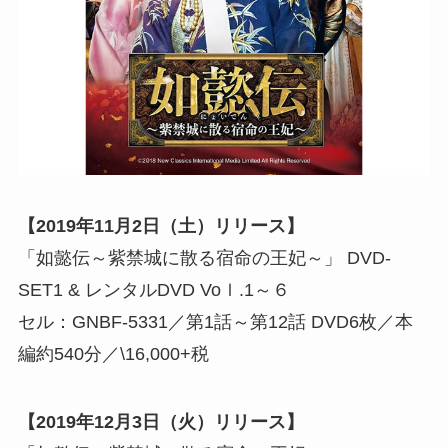
【2019年11月2日（土）リリース】
「如懿伝～紫禁城に散る宿命の王妃～」 DVD-
SET1 & レンタルDVD Voｌ.1～６
セル：GNBF-5331／第1話～第12話 DVD6枚／本
編約540分／\16,000+税
【2019年12月3日（火）リリース】