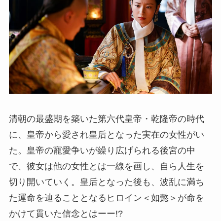
清朝の最盛期を築いた第六代皇帝・乾隆帝の時代
に、皇帝から愛され皇后となった実在の女性がい
た。皇帝の寵愛争いが繰り広げられる後宮の中
で、彼女は他の女性とは一線を画し、自ら人生を
切り開いていく。皇后となった後も、波乱に満ち
た運命を辿ることとなるヒロイン＜如懿＞が命を
かけて貫いた信念とはーー!?