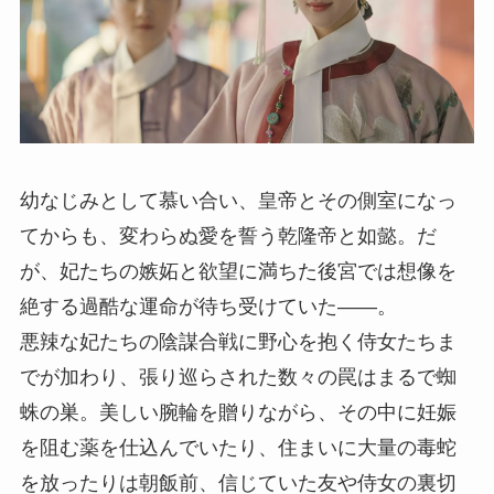
幼なじみとして慕い合い、皇帝とその側室になっ
てからも、変わらぬ愛を誓う乾隆帝と如懿。だ
が、妃たちの嫉妬と欲望に満ちた後宮では想像を
絶する過酷な運命が待ち受けていた――。
悪辣な妃たちの陰謀合戦に野心を抱く侍女たちま
でが加わり、張り巡らされた数々の罠はまるで蜘
蛛の巣。美しい腕輪を贈りながら、その中に妊娠
を阻む薬を仕込んでいたり、住まいに大量の毒蛇
を放ったりは朝飯前、信じていた友や侍女の裏切