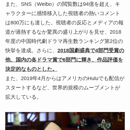
また、SNS（Weibo）の閲覧数は94億を超え、キ
ャラクターに感情移入した視聴者の熱いコメント
は800万にも達した。視聴者の反応とメディアの報
道が過熱するなか驚異の盛り上がりを見せ、2018
年度の中国時代劇ドラマ再生数ランキング第2位の
快挙を達成。さらに、
2018国劇盛典で4部門受賞の
他、国内の各ドラマ賞で6部門に輝き、作品評価を
決定的なものとした。
また、2019年4月からはアメリカのHuluでも配信が
スタートするなど、世界的規模のムーブメントが
拡大している。