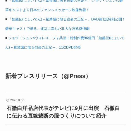
■
「如懿伝(にょいでん)～紫禁城に散る宿命の王妃～」ジョウ・シュンら豪
華キャストより日本のファンへメッセージ映像到着！
■
「如懿伝(にょいでん)～紫禁城に散る宿命の王妃～」DVD第1話特別公開！
豪華キャストで贈る、波乱に満ちた壮大な宮廷愛憎劇
■
ジョウ・シュン×ウォレス・フォ共演！総制作費96億円「如懿伝(にょいで
ん)～紫禁城に散る宿命の王妃～」11/2DVD発売
新着プレスリリース（@Press）
2026.8.06
石徹白洋品店代表がテレビに9月に出演 石徹白
に伝わる直線裁断の服づくりについて紹介