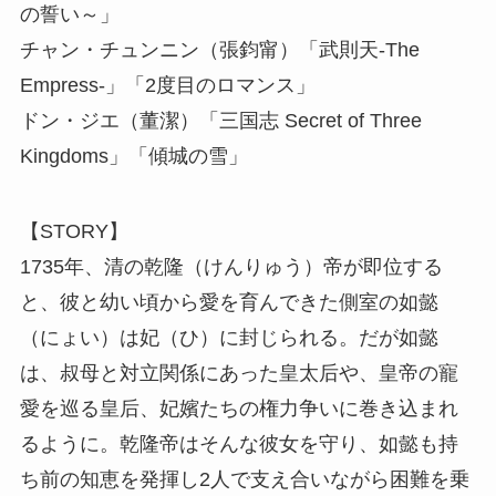
の誓い～」
チャン・チュンニン（張鈞甯）「武則天-The
Empress-」「2度目のロマンス」
ドン・ジエ（董潔）「三国志 Secret of Three
Kingdoms」「傾城の雪」
【STORY】
1735年、清の乾隆（けんりゅう）帝が即位する
と、彼と幼い頃から愛を育んできた側室の如懿
（にょい）は妃（ひ）に封じられる。だが如懿
は、叔母と対立関係にあった皇太后や、皇帝の寵
愛を巡る皇后、妃嬪たちの権力争いに巻き込まれ
るように。乾隆帝はそんな彼女を守り、如懿も持
ち前の知恵を発揮し2人で支え合いながら困難を乗