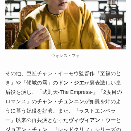
ウォレス・フォ
その他、巨匠チャン・イーモウ監督作『至福のと
き』や「傾城の雪」の
ドン・ジエ
が裏表激しい皇
后役を演じ、「武則天-The Empress-」「2度目の
ロマンス」の
チャン・チュンニン
が如懿を姉のよ
うに慕う妃役を好演。また、『ラストエンペラ
ー』以来の再共演となった
ヴィヴィアン・ウー
と
ジョアン・チェン
、『レッドクリフ』シリーズの