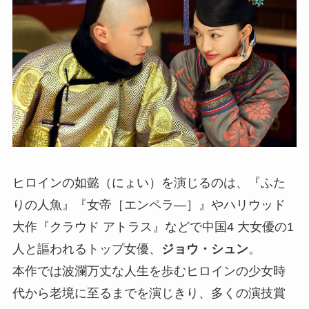
ヒロインの如懿（にょい）を演じるのは、『ふた
りの人魚』『女帝［エンペラ—］』やハリウッド
大作『クラウド アトラス』などで中国4 大女優の1
人と謳われるトップ女優、
ジョウ・シュン
。
本作では波瀾万丈な人生を歩むヒロインの少女時
代から老境に至るまでを演じきり、多くの演技賞