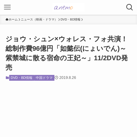
ホーム
ニュース（映画・ドラマ）
DVD・BD情報
ジョウ・シュン×ウォレス・フォ共演！
総制作費96億円「如懿伝(にょいでん)～
紫禁城に散る宿命の王妃～」11/2DVD発
売
2019.8.26
DVD・BD情報
中国ドラマ