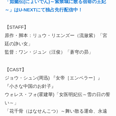
「如懿伝(にょいでん)～紫禁城に散る宿命の王妃
～」はU-NEXTにて独占先行配信中！
【STAFF】
原作・脚本：リュウ・リエンズー（流瀲紫）「宮
廷の諍い女」
監督：ワン・ジュン（汪俊）「蒼穹の昴」
【CAST】
ジョウ・シュン(周迅) 『女帝［エンペラー］』
『小さな中国のお針子』
ウォレス・フォ(霍建華)「女医明妃伝～雪の日の誓
い～」
「花千骨（はなせんこつ）～舞い散る運命、永遠