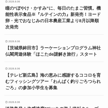
2026.8.06
瞳の“ぼやけ・かすみ”に、毎日のたまご習慣。機
能性表示食品※『ルテインの力』新発売！ヨード
卵・光でおなじみの日本農産工業より8月以降順
次発売
2026.8.06
【茨城県鉾田市】ラーケーションプログラム神社
仏閣周遊体験「ほこたde謎解き旅行」スタート
2026.8.06
【テレビ新広島】海の恵みに感謝するココロを育
むフィッシングツアー「わんぱく釣りごろつられ
ごろ」の参加小学生を募集
2026.8.06