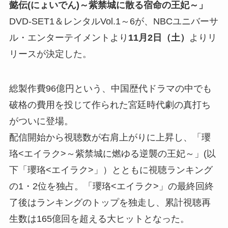
懿伝(にょいでん)～紫禁城に散る宿命の王妃～」
DVD-SET1＆レンタルVol.1～6が、NBCユニバーサ
ル・エンターテイメントより
11月2日（土）
よりリ
リースが決定した。
総製作費96億円という、中国歴代ドラマの中でも
破格の費用を投じて作られた宮廷時代劇の真打ち
がついに登場。
配信開始から視聴数が右肩上がりに上昇し、「瓔
珞<エイラク>～紫禁城に燃ゆる逆襲の王妃～」(以
下「瓔珞<エイラク>」）とともに視聴ランキング
の1・2位を独占。「瓔珞<エイラク>」の最終回終
了後はランキングのトップを独走し、累計視聴再
生数は165億回を超える大ヒットとなった。