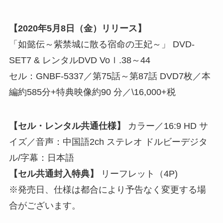
【2020年5月8日（金）リリース】
「如懿伝～紫禁城に散る宿命の王妃～」 DVD-
SET7 & レンタルDVD Voｌ.38～44
セル：GNBF-5337／第75話～第87話 DVD7枚／本
編約585分+特典映像約90 分／\16,000+税
【セル・レンタル共通仕様】
カラー／16:9 HD サ
イズ／音声：中国語2ch ステレオ ドルビーデジタ
ル/字幕：日本語
【セル共通封入特典】
リーフレット（4P)
※発売日、仕様は都合により予告なく変更する場
合がございます。