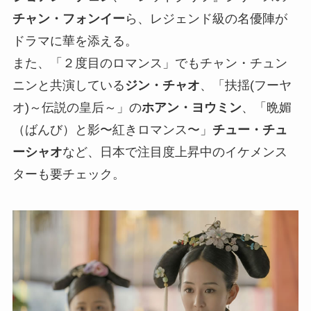
チャン・フォンイー
ら、レジェンド級の名優陣が
ドラマに華を添える。
また、「２度目のロマンス」でもチャン・チュン
ニンと共演している
ジン・チャオ
、「扶揺(フーヤ
オ)～伝説の皇后～」の
ホアン・ヨウミン
、「晩媚
（ばんび）と影〜紅きロマンス〜」
チュー・チュ
ーシャオ
など、日本で注目度上昇中のイケメンス
ターも要チェック。