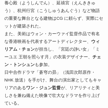
養心殿（ようしんでん）、延禧宮（えんききゅ
う）、杭州行宮（こうしゅうあんぐう）など物語
の重要な舞台となる建物はCG に頼らず、実際にセ
ットが建築された。
また、美術はウォン・カーウァイ監督作品で有名
な香港映画を代表するアートディレクター、
ウィ
リアム・チョン
が担当し、「宮廷の諍い女」「ミ
ーユエ 王朝を照らす月」の衣装デザイナー、
チェ
ン・トンシュン
も参加。
日中合作ドラマ「蒼穹の昴」（浅田次郎原作・
NHK 放送）を手がけ、舞台の演出家としてもキャ
リアのある
ワン・ジュン監督
が、リアリティと美
しさを兼ね備えた映像で壮大なドラマを作り上げ
ている。