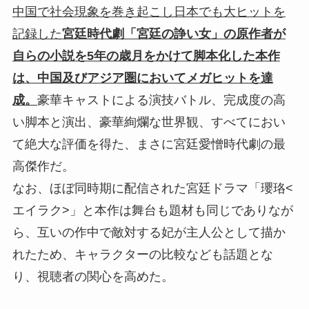
中国で社会現象を巻き起こし日本でも大ヒットを
記録した
宮廷時代劇「宮廷の諍い女」の原作者が
自らの小説を5年の歳月をかけて脚本化した本作
は、中国及びアジア圏においてメガヒットを達
成。
豪華キャストによる演技バトル、完成度の高
い脚本と演出、豪華絢爛な世界観、すべてにおい
て絶大な評価を得た、まさに宮廷愛憎時代劇の最
高傑作だ。
なお、ほぼ同時期に配信された宮廷ドラマ「瓔珞<
エイラク>」と本作は舞台も題材も同じでありなが
ら、互いの作中で敵対する妃が主人公として描か
れたため、キャラクターの比較なども話題とな
り、視聴者の関心を高めた。