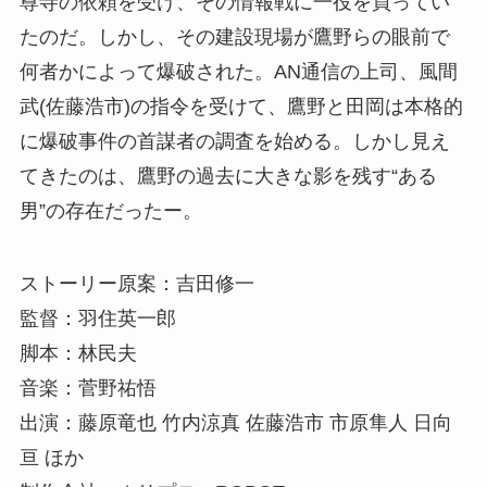
尊寺の依頼を受け、その情報戦に一役を買ってい
たのだ。しかし、その建設現場が鷹野らの眼前で
何者かによって爆破された。AN通信の上司、風間
武(佐藤浩市)の指令を受けて、鷹野と田岡は本格的
に爆破事件の首謀者の調査を始める。しかし見え
てきたのは、鷹野の過去に大きな影を残す“ある
男”の存在だったー。
ストーリー原案：吉田修⼀
監督：羽住英⼀郎
脚本：林民夫
音楽：菅野祐悟
出演：藤原竜也 竹内涼真 佐藤浩市 市原隼人 日向
亘 ほか