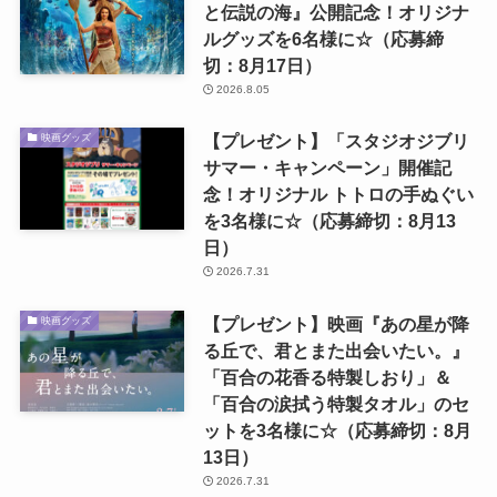
と伝説の海』公開記念！オリジナ
ルグッズを6名様に☆（応募締
切：8月17日）
2026.8.05
【プレゼント】「スタジオジブリ
映画グッズ
サマー・キャンペーン」開催記
念！オリジナル トトロの手ぬぐい
を3名様に☆（応募締切：8月13
日）
2026.7.31
【プレゼント】映画『あの星が降
映画グッズ
る丘で、君とまた出会いたい。』
「百合の花香る特製しおり」＆
「百合の涙拭う特製タオル」のセ
ットを3名様に☆（応募締切：8月
13日）
2026.7.31