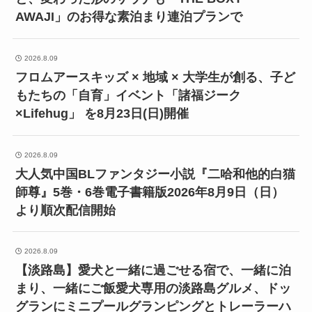
AWAJI」のお得な素泊まり連泊プランで
2026.8.09
フロムアースキッズ × 地域 × 大学生が創る、子ど
もたちの「自育」イベント「諸福ジーク
×Lifehug」 を8月23日(日)開催
2026.8.09
大人気中国BLファンタジー小説『二哈和他的白猫
師尊』5巻・6巻電子書籍版2026年8月9日（日）
より順次配信開始
2026.8.09
【淡路島】愛犬と一緒に過ごせる宿で、一緒に泊
まり、一緒にご飯愛犬専用の淡路島グルメ、ドッ
グランにミニプールグランピングとトレーラーハ