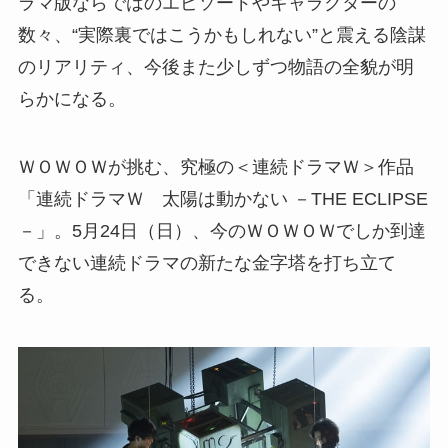
ラマ版ならではのエピソードやキャラクターの
数々、“実際裏ではこうかもしれない”と震える陰謀
のリアリティ、今後また少しずつ物語の全貌が明
らかになる。
ＷＯＷＯＷが挑む、究極の＜連続ドラマＷ＞作品
「連続ドラマＷ 太陽は動かない －THE ECLIPSE
－」。5月24日（日）、今のＷＯＷＯＷでしか到達
できない連続ドラマの新たな金字塔を打ち立て
る。