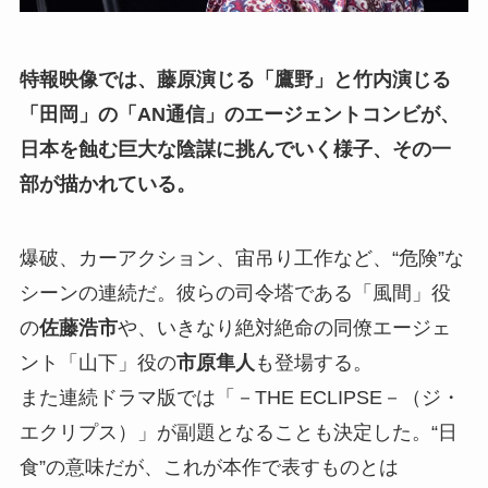
特報映像では、藤原演じる「鷹野」と竹内演じる
「田岡」の「AN通信」のエージェントコンビが、
日本を蝕む巨大な陰謀に挑んでいく様子、その一
部が描かれている。
爆破、カーアクション、宙吊り工作など、“危険”な
シーンの連続だ。彼らの司令塔である「風間」役
の
佐藤浩市
や、いきなり絶対絶命の同僚エージェ
ント「山下」役の
市原隼人
も登場する。
また連続ドラマ版では「－THE ECLIPSE－（ジ・
エクリプス）」が副題となることも決定した。“日
食”の意味だが、これが本作で表すものとは