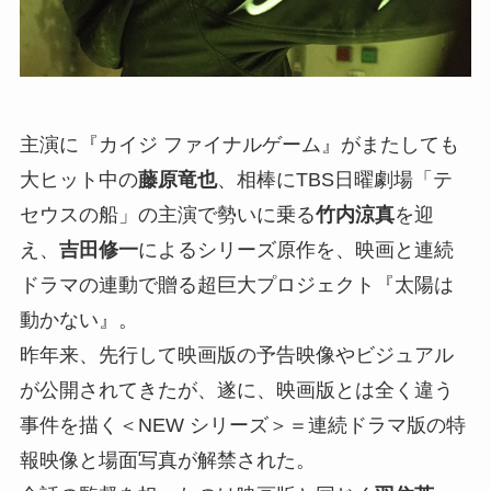
主演に『カイジ ファイナルゲーム』がまたしても
大ヒット中の
藤原竜也
、相棒にTBS日曜劇場「テ
セウスの船」の主演で勢いに乗る
竹内涼真
を迎
え、
吉田修一
によるシリーズ原作を、映画と連続
ドラマの連動で贈る超巨大プロジェクト『太陽は
動かない』。
昨年来、先行して映画版の予告映像やビジュアル
が公開されてきたが、遂に、映画版とは全く違う
事件を描く＜NEW シリーズ＞＝連続ドラマ版の特
報映像と場面写真が解禁された。