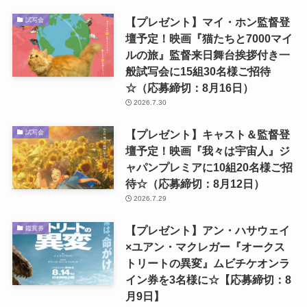
【プレゼント】マイ・ホン監督登
試写会
壇予定！映画『猫たちと7000マイ
ルの旅』監督来日舞台挨拶付き一
般試写会に15組30名様ご招待
☆（応募締切：8月16日）
2026.7.30
【プレゼント】キャスト＆監督登
試写会
壇予定！映画『我々は宇宙人』ジ
ャパンプレミアに10組20名様ご招
待☆（応募締切：8月12日）
2026.7.29
【プレゼント】アン・ハサウェイ
鑑賞券
×ユアン・マクレガー『オークス
トリートの異変』ムビチケオンラ
イン券を3名様に☆【応募締切：8
月9日】