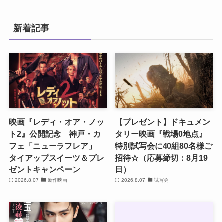
新着記事
映画『レディ・オア・ノッ
【プレゼント】ドキュメン
ト2』公開記念 神戸・カ
タリー映画『戦場0地点』
フェ「ニューラフレア」
特別試写会に40組80名様ご
タイアップスイーツ＆プレ
招待☆（応募締切：8月19
ゼントキャンペーン
日）
2026.8.07
新作映画
2026.8.07
試写会