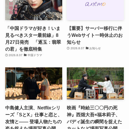
「中国ドラマが好き！いま
【重要】サーバー移行に伴
見るべきスター最前線」8
うWebサイト一時休止のお
月27日発売 「逐玉：翡翠
知らせ
の君」を徹底特集
2026.8.07
お知らせ
2026.8.07
中国ドラマ
中島健人主演、Netflixシリ
映画『時給三〇〇円の死
ーズ「SとX」仕事と恋と、
神』西畑大吾×福本莉子、
友情と―― 登場人物たちの
バディ誕生の瞬間を捉えた
姿を捉えた場面写真公開
カットなど場面写真公開