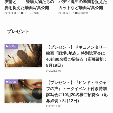
友情と―― 登場人物たちの
バディ誕生の瞬間を捉えた
姿を捉えた場面写真公開
カットなど場面写真公開
2026.8.07
メディア情報
2026.8.07
新作映画
プレゼント
【プレゼント】ドキュメンタリー
試写会
映画『戦場0地点』特別試写会に
40組80名様ご招待☆（応募締切：
8月19日）
2026.8.07
【プレゼント】『ヒンド・ラジャ
試写会
ブの声』トークイベント付き特別
試写会に10組20名様ご招待☆（応
募締切：8月12日）
2026.8.05