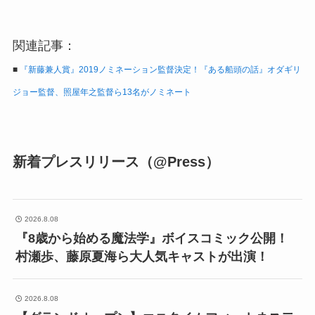
関連記事：
■
『新藤兼人賞』2019ノミネーション監督決定！『ある船頭の話』オダギリ
ジョー監督、照屋年之監督ら13名がノミネート
新着プレスリリース（@Press）
2026.8.08
『8歳から始める魔法学』ボイスコミック公開！
村瀬歩、藤原夏海ら大人気キャストが出演！
2026.8.08