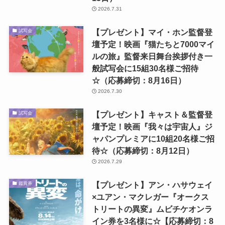
2026.7.31
【プレゼント】マイ・ホン監督登
試写会
壇予定！映画『猫たちと7000マイ
ルの旅』監督来日舞台挨拶付き一
般試写会に15組30名様ご招待
☆（応募締切：8月16日）
2026.7.30
【プレゼント】キャスト＆監督登
試写会
壇予定！映画『我々は宇宙人』ジ
ャパンプレミアに10組20名様ご招
待☆（応募締切：8月12日）
2026.7.29
【プレゼント】アン・ハサウェイ
鑑賞券
×ユアン・マクレガー『オークス
トリートの異変』ムビチケオンラ
イン券を3名様に☆【応募締切：8