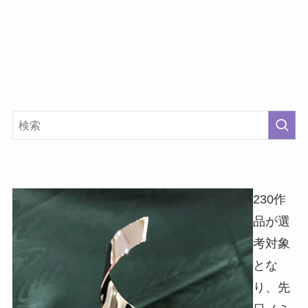
230作
品が選
考対象
とな
り、先