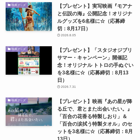
【プレゼント】実写映画『モアナ
映画グッズ
と伝説の海』公開記念！オリジナ
ルグッズを6名様に☆（応募締
切：8月17日）
2026.8.05
【プレゼント】「スタジオジブリ
映画グッズ
サマー・キャンペーン」開催記
念！オリジナル トトロの手ぬぐい
を3名様に☆（応募締切：8月13
日）
2026.7.31
【プレゼント】映画『あの星が降
映画グッズ
る丘で、君とまた出会いたい。』
「百合の花香る特製しおり」＆
「百合の涙拭う特製タオル」のセ
ットを3名様に☆（応募締切：8月
13日）