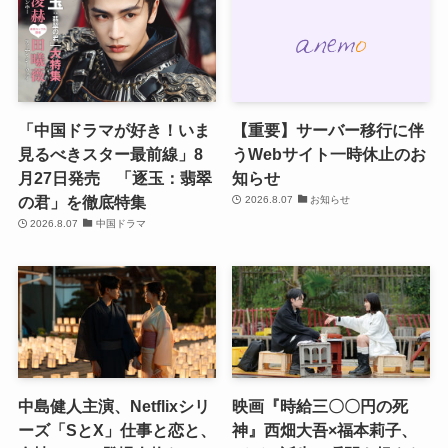
「中国ドラマが好き！いま
【重要】サーバー移行に伴
見るべきスター最前線」8
うWebサイト一時休止のお
月27日発売 「逐玉：翡翠
知らせ
の君」を徹底特集
2026.8.07
お知らせ
2026.8.07
中国ドラマ
中島健人主演、Netflixシリ
映画『時給三〇〇円の死
ーズ「SとX」仕事と恋と、
神』西畑大吾×福本莉子、