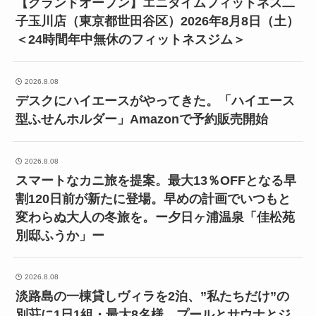
【グランドオープン】エニタイムフィットネス二
子玉川店（東京都世田谷区）2026年8月8日（土）
＜24時間年中無休のフィットネスジム＞
2026.8.08
デスクにハイエースがやってきた。「ハイエース
型ふせんホルダー」Amazonで予約販売開始
2026.8.08
スマートなカニ旅を提案。最大13％OFFとなる早
割120日前が新たに登場。早めの計画でいつもと
変わらぬ大人の冬旅を。ー夕日ヶ浦温泉「佳松苑
別邸ふうか」ー
2026.8.08
淡路島の一棟貸しヴィラを2泊、”私たちだけ”の
別荘に1日1組・最大8名様、プールとサウナとジ