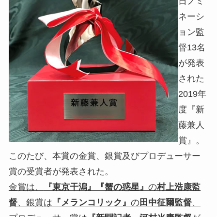
日ノミ
ネーシ
ョン監
督13名
が発表
された
2019年
度『新
藤兼人
賞』。
このたび、本賞の金賞、銀賞及びプロデューサー
賞の受賞者が発表された。
金賞は、
『東京干潟』『蟹の惑星』
の
村上浩康監
督
、銀賞は
『メランコリック』
の
田中征爾監督
、