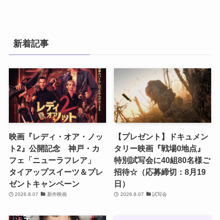
新着記事
映画『レディ・オア・ノッ
【プレゼント】ドキュメン
ト2』公開記念 神戸・カ
タリー映画『戦場0地点』
フェ「ニューラフレア」
特別試写会に40組80名様ご
タイアップスイーツ＆プレ
招待☆（応募締切：8月19
ゼントキャンペーン
日）
2026.8.07
新作映画
2026.8.07
試写会