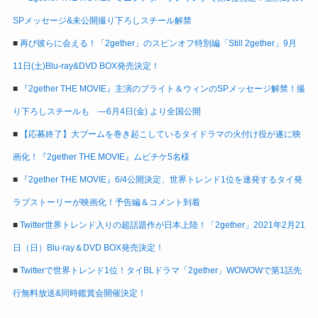
SPメッセージ&未公開撮り下ろしスチール解禁
■
再び彼らに会える！「2gether」のスピンオフ特別編「Still 2gether」9月
11日(土)Blu-ray&DVD BOX発売決定！
■
『2gether THE MOVIE』主演のブライト＆ウィンのSPメッセージ解禁！撮
り下ろしスチールも ―6月4日(金) より全国公開
■
【応募終了】大ブームを巻き起こしているタイドラマの火付け役が遂に映
画化！『2gether THE MOVIE』ムビチケ5名様
■
『2gether THE MOVIE』6/4公開決定、世界トレンド1位を連発するタイ発
ラブストーリーが映画化！予告編＆コメント到着
■
Twitter世界トレンド入りの超話題作が日本上陸！「2gether」2021年2月21
日（日）Blu-ray＆DVD BOX発売決定！
■
Twitterで世界トレンド1位！タイBLドラマ「2gether」WOWOWで第1話先
行無料放送&同時鑑賞会開催決定！