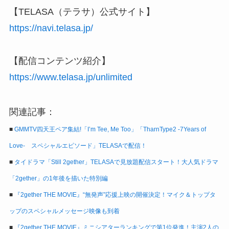
【TELASA（テラサ）公式サイト】
https://navi.telasa.jp/
【配信コンテンツ紹介】
https://www.telasa.jp/unlimited
関連記事：
■
GMMTV四天王ペア集結!「I’m Tee, Me Too」「TharnType2 -7Years of
Love- スペシャルエピソード」TELASAで配信！
■
タイドラマ「Still 2gether」TELASAで見放題配信スタート！大人気ドラマ
「2gether」の1年後を描いた特別編
■
『2gether THE MOVIE』“無発声”応援上映の開催決定！マイク＆トップタ
ップのスペシャルメッセージ映像も到着
■
『2gether THE MOVIE』ミニシアターランキングで第1位発進！主演2人の