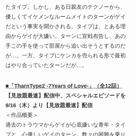
たタイプ。しかし、ある日親友のテクノーから、
優しくてイケメンなルームメイトのターンがゲイ
だという事実を聞かされる。タイプは、とある理
由からゲイが大嫌い。ターンに宣戦布告し、あの
手この手を使って部屋から追い出そうとするのだ
が…。一方、タイプにケンカを売られる形で最初
はやり合っていたターンだが…。
■「TharnType2 -7Years of Love-」（全12話）
【見放題最速】配信中、スペシャルエピソードを
9/16（木）より【見放題最速】配信
＜作品概要＞
過去のトラウマからゲイが心底嫌いな青年・タイ
プと、心優しいゲイのターン。数々の困難を乗り