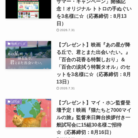
サマー・キャンペーン」開催記
念！オリジナル トトロの手ぬぐい
を3名様に☆（応募締切：8月13
日）
2026.7.31
【プレゼント】映画『あの星が降
映画グッズ
る丘で、君とまた出会いたい。』
「百合の花香る特製しおり」＆
「百合の涙拭う特製タオル」のセ
ットを3名様に☆（応募締切：8月
13日）
2026.7.31
【プレゼント】マイ・ホン監督登
試写会
壇予定！映画『猫たちと7000マイ
ルの旅』監督来日舞台挨拶付き一
般試写会に15組30名様ご招待
☆（応募締切：8月16日）