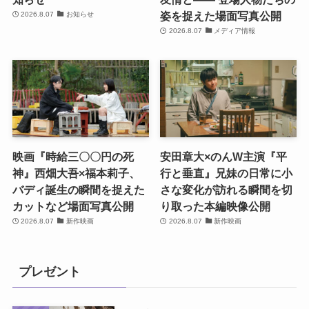
姿を捉えた場面写真公開
2026.8.07
お知らせ
2026.8.07
メディア情報
映画『時給三〇〇円の死
安田章大×のんW主演『平
神』西畑大吾×福本莉子、
行と垂直』兄妹の日常に小
バディ誕生の瞬間を捉えた
さな変化が訪れる瞬間を切
カットなど場面写真公開
り取った本編映像公開
2026.8.07
新作映画
2026.8.07
新作映画
プレゼント