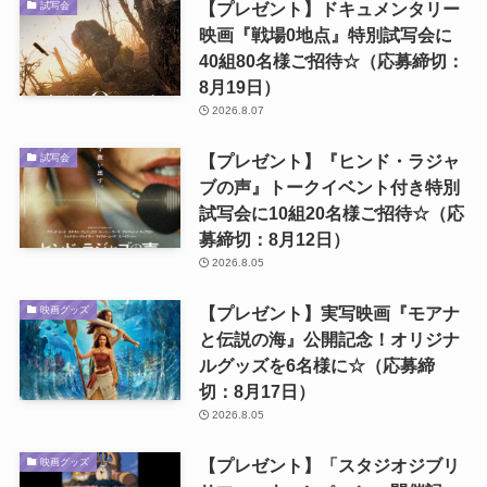
【プレゼント】ドキュメンタリー
試写会
映画『戦場0地点』特別試写会に
40組80名様ご招待☆（応募締切：
8月19日）
2026.8.07
【プレゼント】『ヒンド・ラジャ
試写会
ブの声』トークイベント付き特別
試写会に10組20名様ご招待☆（応
募締切：8月12日）
2026.8.05
【プレゼント】実写映画『モアナ
映画グッズ
と伝説の海』公開記念！オリジナ
ルグッズを6名様に☆（応募締
切：8月17日）
2026.8.05
【プレゼント】「スタジオジブリ
映画グッズ