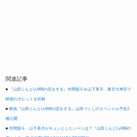
関連記事
■
『山田くんとLv999の恋をする』作間龍斗＆山下美月、東京大神宮で
映画の大ヒットを祈願
■
映画『山田くんとLv999の恋をする』山田づくしのスペシャル予告2
種公開
■
作間龍斗、山下美月がキュンとしたシーンは？『山田くんとLv999の