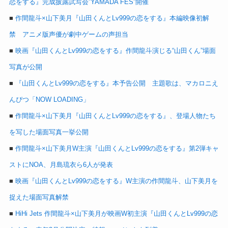
恋をする』完成披露試写会”YAMADA FES”開催
■
作間龍斗×山下美月『山田くんとLv999の恋をする』本編映像初解
禁 アニメ版声優が劇中ゲームの声担当
■
映画『山田くんとLv999の恋をする』作間龍斗演じる“山田くん”場面
写真が公開
■
『山田くんとLv999の恋をする』本予告公開 主題歌は、マカロニえ
んぴつ「NOW LOADING」
■
作間龍斗×山下美月『山田くんとLv999の恋をする』、登場人物たち
を写した場面写真一挙公開
■
作間龍斗×山下美月W主演『山田くんとLv999の恋をする』第2弾キャ
ストにNOA、月島琉衣ら6人が発表
■
映画『山田くんとLv999の恋をする』W主演の作間龍斗、山下美月を
捉えた場面写真解禁
■
HiHi Jets 作間龍斗×山下美月が映画W初主演『山田くんとLv999の恋