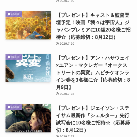
2026.7.30
【プレゼント】キャスト＆監督登
試写会
壇予定！映画『我々は宇宙人』ジ
ャパンプレミアに10組20名様ご招
待☆（応募締切：8月12日）
2026.7.29
【プレゼント】アン・ハサウェイ
鑑賞券
×ユアン・マクレガー『オークス
トリートの異変』ムビチケオンラ
イン券を3名様に☆【応募締切：8
月9日】
2026.7.28
【プレゼント】ジェイソン・ステ
試写会
イサム最新作『シェルター』先行
試写会に10名様ご招待☆（応募締
切：8月12日）
2026.7.27