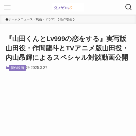
ホーム
ニュース（映画・ドラマ）
新作映画
『山田くんとLv999の恋をする』実写版
山田役・作間龍斗とTVアニメ版山田役・
内山昂輝によるスペシャル対談動画公開
2025.3.27
新作映画