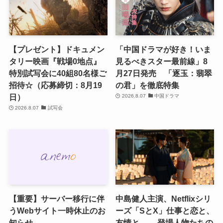
【プレゼント】ドキュメン
「中国ドラマが好き！いま
タリー映画『戦場0地点』
見るべきスター最前線」8
特別試写会に40組80名様ご
月27日発売 「逐玉：翡翠
招待☆（応募締切：8月19
の君」を徹底特集
日）
2026.8.07
中国ドラマ
2026.8.07
試写会
【重要】サーバー移行に伴
中島健人主演、Netflixシリ
うWebサイト一時休止のお
ーズ「SとX」仕事と恋と、
知らせ
友情と―― 登場人物たちの