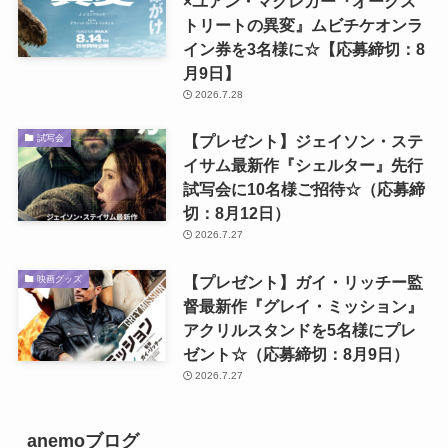
×ユアン・マクレガー『オークス
トリートの異変』ムビチケオンラ
イン券を3名様に☆【応募締切：8
月9日】
2026.7.28
【プレゼント】ジェイソン・ステ
試写会
イサム最新作『シェルター』先行
試写会に10名様ご招待☆（応募締
切：8月12日）
2026.7.27
【プレゼント】ガイ・リッチー監
映画グッズ
督最新作『グレイ・ミッション』
アクリルスタンドを5名様にプレ
ゼント☆（応募締切：8月9日）
2026.7.27
anemoブログ