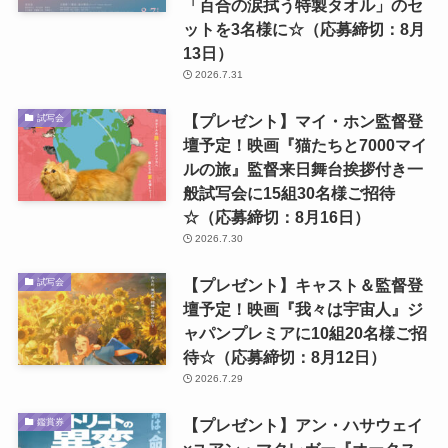
「百合の涙拭う特製タオル」のセ
ットを3名様に☆（応募締切：8月
13日）
2026.7.31
【プレゼント】マイ・ホン監督登
試写会
壇予定！映画『猫たちと7000マイ
ルの旅』監督来日舞台挨拶付き一
般試写会に15組30名様ご招待
☆（応募締切：8月16日）
2026.7.30
【プレゼント】キャスト＆監督登
試写会
壇予定！映画『我々は宇宙人』ジ
ャパンプレミアに10組20名様ご招
待☆（応募締切：8月12日）
2026.7.29
【プレゼント】アン・ハサウェイ
鑑賞券