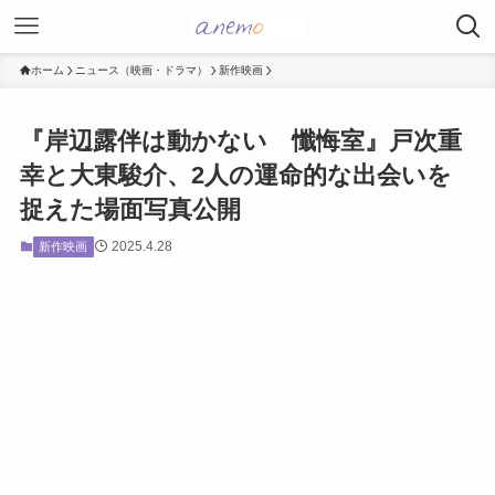
ホーム
ニュース（映画・ドラマ）
新作映画
『岸辺露伴は動かない 懺悔室』戸次重
幸と大東駿介、2人の運命的な出会いを
捉えた場面写真公開
2025.4.28
新作映画