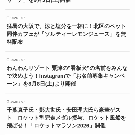
リーナ」を9月5日(土)開催
2026.8.07
猛暑の大阪で、涼と塩分を一杯に！北区のペット
同伴カフェが「ソルティーレモンジュース」を無
料配布
2026.8.07
わんわんリゾート 粟津の”看板犬”の名前をみんな
で決めよう！Instagramで「お名前募集キャンペ
ーン」を8月8日(土)より開催
2026.8.07
千葉真子氏・鄭大世氏・安田理大氏ら豪華ゲス
ト ロケット型完走メダル授与、ロケット風船を
飛ばせ！「ロケットマラソン2026」開催