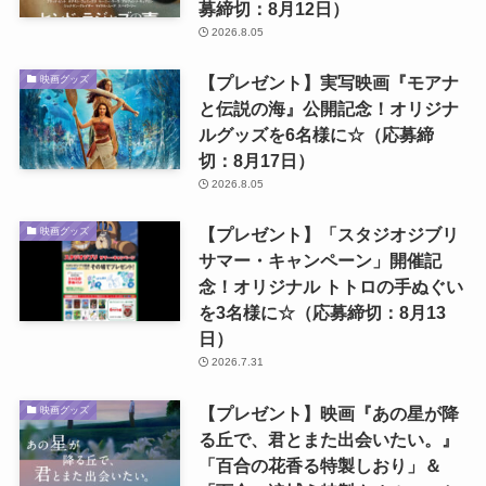
募締切：8月12日）
2026.8.05
【プレゼント】実写映画『モアナ
映画グッズ
と伝説の海』公開記念！オリジナ
ルグッズを6名様に☆（応募締
切：8月17日）
2026.8.05
【プレゼント】「スタジオジブリ
映画グッズ
サマー・キャンペーン」開催記
念！オリジナル トトロの手ぬぐい
を3名様に☆（応募締切：8月13
日）
2026.7.31
【プレゼント】映画『あの星が降
映画グッズ
る丘で、君とまた出会いたい。』
「百合の花香る特製しおり」＆