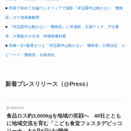
■
邦画で初めて全編ヴェネツィアで撮影『岸辺露伴は動かない 懺悔
室』ロケ地画像解禁
■
『岸辺露伴は動かない 懺悔室』に井浦新、玉城ティナ、戸次重
幸、大東駿介が出演 特報映像到着
■
高橋一生×飯豊まりえ『岸辺露伴は動かない 懺悔室』公開決定 エ
ピソード「懺悔室」を映画化
新着プレスリリース（@Press）
2026.8.07
食品ロス約3,000kgを地域の笑顔へ 40社ととも
に地域交流を育む「こども食堂フェスタデピッコ