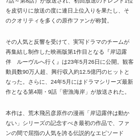
7話～第8話）が放送され、初回放送のトレンド1位
を皮切りに放送の度に連日上位入りを果たし、そ
のクオリティを多くの原作ファンが称賛。
その人気と反響を受けて、実写ドラマのチームが
再集結し制作した映画版第1作目となる『岸辺露
伴 ルーヴルへ行く』は23年5月26日に公開。観客
動員数90万人超、興行収入約12.5億円のヒットと
なった。さらに、24年5月にはドラマシリーズ最新
作となる第4期・9話「密漁海岸」が放送された。
本作は、荒木飛呂彦原作の漫画「岸辺露伴は動か
ない」シリーズの記念すべき最初の作品で、ファ
ンの間で屈指の人気を誇る伝説的なエピソード