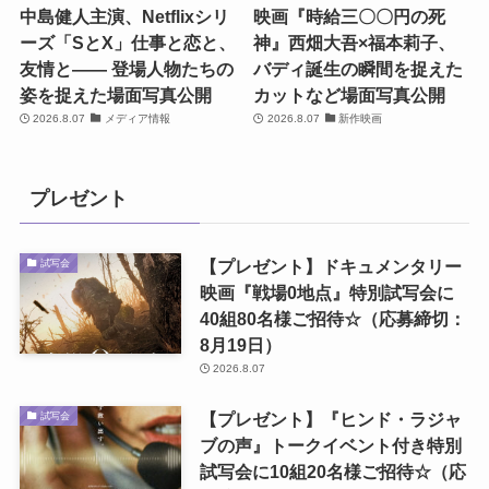
中島健人主演、Netflixシリ
映画『時給三〇〇円の死
ーズ「SとX」仕事と恋と、
神』西畑大吾×福本莉子、
友情と―― 登場人物たちの
バディ誕生の瞬間を捉えた
姿を捉えた場面写真公開
カットなど場面写真公開
2026.8.07
メディア情報
2026.8.07
新作映画
プレゼント
【プレゼント】ドキュメンタリー
試写会
映画『戦場0地点』特別試写会に
40組80名様ご招待☆（応募締切：
8月19日）
2026.8.07
【プレゼント】『ヒンド・ラジャ
試写会
ブの声』トークイベント付き特別
試写会に10組20名様ご招待☆（応