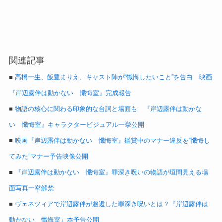
関連記事
■
高橋一生、飯豊まりえ、キャスト陣が“懺悔したいこと”を告白 映画
『岸辺露伴は動かない 懺悔室』完成報告
■
物語の核心に関わる印象的な台詞と場面も 『岸辺露伴は動かな
い 懺悔室』キャラクタービジュアル一挙公開
■
映画『岸辺露伴は動かない 懺悔室』鑑賞中のマナー違反を“懺悔し
てみた”マナー予告映像公開
■
『岸辺露伴は動かない 懺悔室』罪深き呪いの物語が垣間見える場
面写真一挙解禁
■
ヴェネツィアで岸辺露伴が邂逅した罪深き呪いとは？『岸辺露伴は
動かない 懺悔室』本予告公開