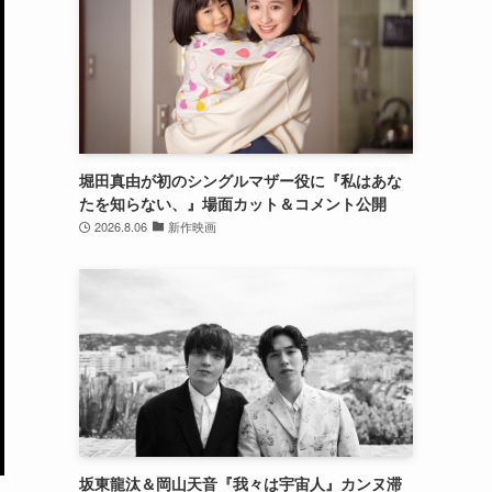
堀田真由が初のシングルマザー役に『私はあな
たを知らない、』場面カット＆コメント公開
2026.8.06
新作映画
坂東龍汰＆岡山天音『我々は宇宙人』カンヌ滞