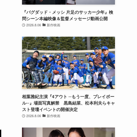
『バグダッド・メッシ 片足のサッカー少年』検
問シーン本編映像＆監督メッセージ動画公開
2026.8.06
新作映画
相葉雅紀主演『4アウト ─もう一度、プレイボー
ル─』場面写真解禁 黒島結菜、松本利夫らキャ
スト登壇イベントの開催決定
2026.8.06
新作映画