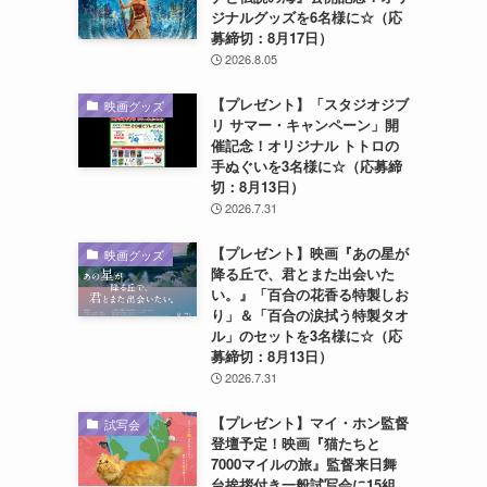
ジナルグッズを6名様に☆（応
募締切：8月17日）
2026.8.05
【プレゼント】「スタジオジブ
映画グッズ
リ サマー・キャンペーン」開
催記念！オリジナル トトロの
手ぬぐいを3名様に☆（応募締
切：8月13日）
2026.7.31
【プレゼント】映画『あの星が
映画グッズ
降る丘で、君とまた出会いた
い。』「百合の花香る特製しお
り」＆「百合の涙拭う特製タオ
ル」のセットを3名様に☆（応
募締切：8月13日）
2026.7.31
【プレゼント】マイ・ホン監督
試写会
登壇予定！映画『猫たちと
7000マイルの旅』監督来日舞
台挨拶付き一般試写会に15組