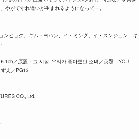
り、やがてすれ違いが生まれるようになってー。
ジョンヒョク、キム・ヨハン、イ・ミング、イ・スンジュン、キ
ン
／5.1ch／原題：그 시절, 우리가 좋아했던 소녀／英題：YOU
こずえ／PG12
URES CO., Ltd.
ー