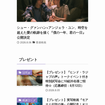
シュー・グァンハン×アンジェラ・ユン、時空を
超えた愛の軌跡を描く『僕の一年、君の一日』
公開決定
2026.8.06
香港映画
プレゼント
【プレゼント】『ヒンド・ラジ
試写会
ャブの声』トークイベント付き
特別試写会に10組20名様ご招
待☆（応募締切：8月12日）
2026.8.05
【プレゼント】実写映画『モア
映画グッズ
ナと伝説の海』公開記念！オリ