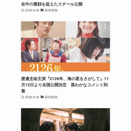
在中の素顔を捉えたスチール公開
2026.8.06
新作映画
渡邊圭祐主演『2126年、海の星をさがして』11
月13日より全国公開決定 葵わかなコメント到
着
2026.8.06
新作映画