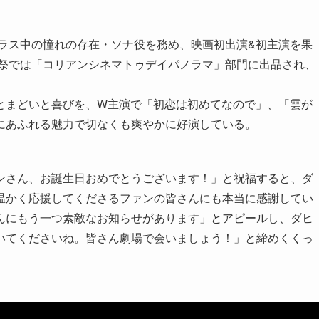
クラス中の憧れの存在・ソナ役を務め、映画初出演&初主演を果
画祭では「コリアンシネマトゥデイパノラマ」部門に出品され、
とまどいと喜びを、W主演で「初恋は初めてなので」、「雲が
にあふれる魅力で切なくも爽やかに好演している。
ンさん、お誕生日おめでとうございます！」と祝福すると、ダ
温かく応援してくださるファンの皆さんにも本当に感謝してい
んにもう一つ素敵なお知らせがあります」とアピールし、ダヒ
いてくださいね。皆さん劇場で会いましょう！」と締めくくっ