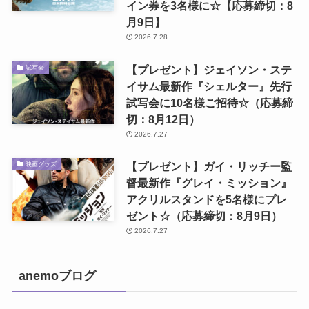
イン券を3名様に☆【応募締切：8
月9日】
2026.7.28
【プレゼント】ジェイソン・ステ
試写会
イサム最新作『シェルター』先行
試写会に10名様ご招待☆（応募締
切：8月12日）
2026.7.27
【プレゼント】ガイ・リッチー監
映画グッズ
督最新作『グレイ・ミッション』
アクリルスタンドを5名様にプレ
ゼント☆（応募締切：8月9日）
2026.7.27
anemoブログ