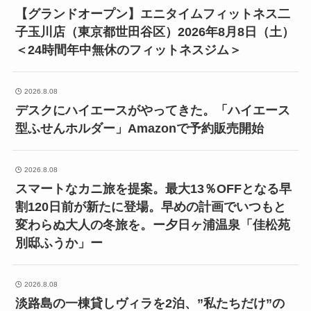
【グランドオープン】エニタイムフィットネス二
子玉川店（東京都世田谷区）2026年8月8日（土）
＜24時間年中無休のフィットネスジム＞
2026.8.08
デスクにハイエースがやってきた。「ハイエース
型ふせんホルダー」Amazonで予約販売開始
2026.8.08
スマートなカニ旅を提案。最大13％OFFとなる早
割120日前が新たに登場。早めの計画でいつもと
変わらぬ大人の冬旅を。ー夕日ヶ浦温泉「佳松苑
別邸ふうか」ー
2026.8.08
淡路島の一棟貸しヴィラを2泊、”私たちだけ”の