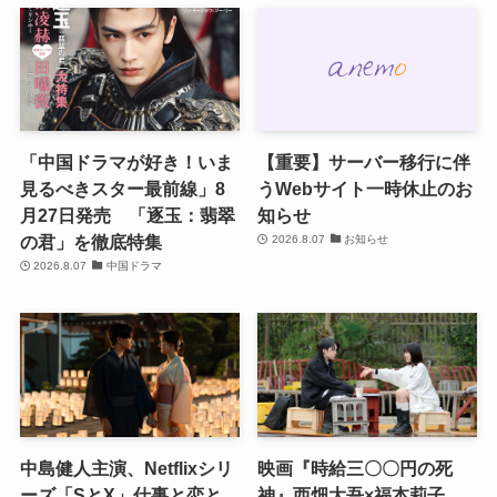
「中国ドラマが好き！いま
【重要】サーバー移行に伴
見るべきスター最前線」8
うWebサイト一時休止のお
月27日発売 「逐玉：翡翠
知らせ
の君」を徹底特集
2026.8.07
お知らせ
2026.8.07
中国ドラマ
中島健人主演、Netflixシリ
映画『時給三〇〇円の死
ーズ「SとX」仕事と恋と、
神』西畑大吾×福本莉子、