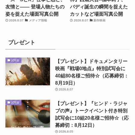
友情と―― 登場人物たちの
バディ誕生の瞬間を捉えた
姿を捉えた場面写真公開
カットなど場面写真公開
2026.8.07
メディア情報
2026.8.07
新作映画
プレゼント
【プレゼント】ドキュメンタリー
試写会
映画『戦場0地点』特別試写会に
40組80名様ご招待☆（応募締切：
8月19日）
2026.8.07
【プレゼント】『ヒンド・ラジャ
試写会
ブの声』トークイベント付き特別
試写会に10組20名様ご招待☆（応
募締切：8月12日）
2026.8.05