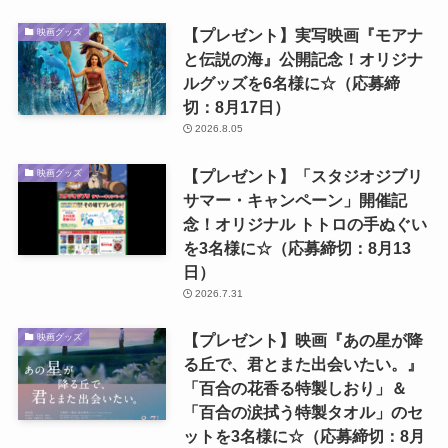
【プレゼント】実写映画『モアナ
映画グッズ
と伝説の海』公開記念！オリジナ
ルグッズを6名様に☆（応募締
切：8月17日）
2026.8.05
【プレゼント】「スタジオジブリ
映画グッズ
サマー・キャンペーン」開催記
念！オリジナル トトロの手ぬぐい
を3名様に☆（応募締切：8月13
日）
2026.7.31
【プレゼント】映画『あの星が降
映画グッズ
る丘で、君とまた出会いたい。』
「百合の花香る特製しおり」＆
「百合の涙拭う特製タオル」のセ
ットを3名様に☆（応募締切：8月