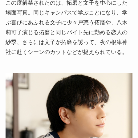
この度解禁されたのは、拓磨と文子を中心にした
場面写真。同じキャンパスで学ぶことになり、学
ぶ喜びにあふれる文子に少々戸惑う拓磨や、八木
莉可子演じる拓磨と同じバイト先に勤める恋人の
紗季、さらには文子が拓磨を誘って、夜の根津神
社に赴くシーンのカットなどが捉えられている。