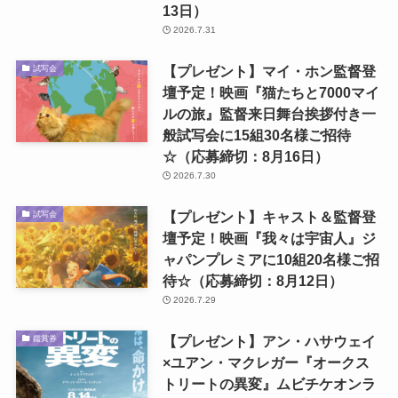
13日）
2026.7.31
【プレゼント】マイ・ホン監督登
試写会
壇予定！映画『猫たちと7000マイ
ルの旅』監督来日舞台挨拶付き一
般試写会に15組30名様ご招待
☆（応募締切：8月16日）
2026.7.30
【プレゼント】キャスト＆監督登
試写会
壇予定！映画『我々は宇宙人』ジ
ャパンプレミアに10組20名様ご招
待☆（応募締切：8月12日）
2026.7.29
【プレゼント】アン・ハサウェイ
鑑賞券
×ユアン・マクレガー『オークス
トリートの異変』ムビチケオンラ