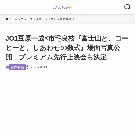
ホーム
ニュース（映画・ドラマ）
新作映画
JO1豆原一成×市毛良枝『富士山と、コー
ヒーと、しあわせの数式』場面写真公
開 プレミアム先行上映会も決定
2025.9.03
新作映画