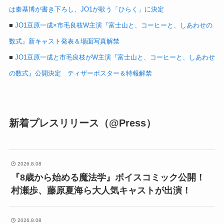
は秦基博が書き下ろし、JO1が歌う「ひらく」に決定
■
JO1豆原一成×市毛良枝W主演『富士山と、コーヒーと、しあわせの
数式』新キャスト発表＆場面写真解禁
■
JO1豆原一成と市毛良枝がW主演『富士山と、コーヒーと、しあわせ
の数式』公開決定 ティザーポスター＆特報解禁
新着プレスリリース（@Press）
2026.8.08
『8歳から始める魔法学』ボイスコミック公開！
村瀬歩、藤原夏海ら大人気キャストが出演！
2026.8.08