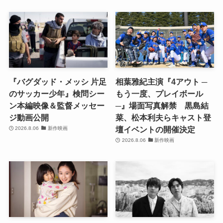
『バグダッド・メッシ 片足
相葉雅紀主演『4アウト ─
のサッカー少年』検問シー
もう一度、プレイボール
ン本編映像＆監督メッセー
─』場面写真解禁 黒島結
ジ動画公開
菜、松本利夫らキャスト登
壇イベントの開催決定
2026.8.06
新作映画
2026.8.06
新作映画