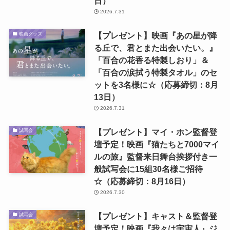
日）
2026.7.31
【プレゼント】映画『あの星が降
映画グッズ
る丘で、君とまた出会いたい。』
「百合の花香る特製しおり」＆
「百合の涙拭う特製タオル」のセ
ットを3名様に☆（応募締切：8月
13日）
2026.7.31
【プレゼント】マイ・ホン監督登
試写会
壇予定！映画『猫たちと7000マイ
ルの旅』監督来日舞台挨拶付き一
般試写会に15組30名様ご招待
☆（応募締切：8月16日）
2026.7.30
【プレゼント】キャスト＆監督登
試写会
壇予定！映画『我々は宇宙人』ジ