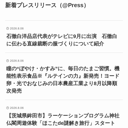
新着プレスリリース（@Press）
2026.8.06
石徹白洋品店代表がテレビに9月に出演 石徹白
に伝わる直線裁断の服づくりについて紹介
2026.8.06
瞳の“ぼやけ・かすみ”に、毎日のたまご習慣。機
能性表示食品※『ルテインの力』新発売！ヨード
卵・光でおなじみの日本農産工業より8月以降順
次発売
2026.8.06
【茨城県鉾田市】ラーケーションプログラム神社
仏閣周遊体験「ほこたde謎解き旅行」スタート