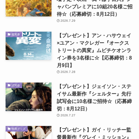
ャパンプレミアに10組20名様ご招
待☆（応募締切：8月12日）
2026.7.29
【プレゼント】アン・ハサウェイ
鑑賞券
×ユアン・マクレガー『オークス
トリートの異変』ムビチケオンラ
イン券を3名様に☆【応募締切：8
月9日】
2026.7.28
【プレゼント】ジェイソン・ステ
試写会
イサム最新作『シェルター』先行
試写会に10名様ご招待☆（応募締
切：8月12日）
2026.7.27
【プレゼント】ガイ・リッチー監
映画グッズ
督最新作『グレイ・ミッション』