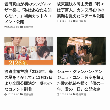
堀田真由が初のシングルマ
坂東龍汰＆岡山天音『我々
ザー役に『私はあなたを知
は宇宙人』カンヌ滞在中の
らない、』場面カット＆コ
素顔を捉えたスチール公開
メント公開
2026.8.06
新作映画
2026.8.06
新作映画
渡邊圭祐主演『2126年、海
シュー・グァンハン×アン
の星をさがして』11月13日
ジェラ・ユン、時空を超え
より全国公開決定 葵わか
た愛の軌跡を描く『僕の一
なコメント到着
年、君の一日』公開決定
2026.8.06
新作映画
2026.8.06
香港映画