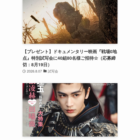
【プレゼント】ドキュメンタリー映画『戦場0地
点』特別試写会に40組80名様ご招待☆（応募締
切：8月19日）
2026.8.07
試写会