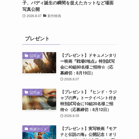
子、バディ誕生の瞬間を捉えたカットなど場面
写真公開
2026.8.07
新作映画
プレゼント
【プレゼント】ドキュメンタリ
試写会
ー映画『戦場0地点』特別試写
会に40組80名様ご招待☆（応
募締切：8月19日）
2026.8.07
【プレゼント】『ヒンド・ラジ
試写会
ャブの声』トークイベント付き
特別試写会に10組20名様ご招
待☆（応募締切：8月12日）
2026.8.05
【プレゼント】実写映画『モア
映画グッズ
ナと伝説の海』公開記念！オリ