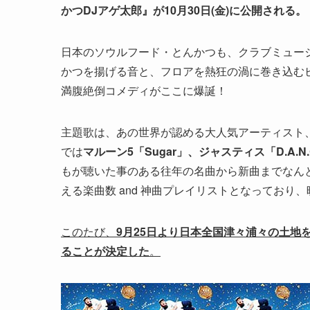
かつDJアゲ太郎』が10月30日(金)に公開される。
日本のソウルフード・とんかつも、クラブミュー
かつを揚げる音と、フロアを熱狂の渦に巻き込む
満腹絶倒コメディがここに爆誕！
主題歌は、あの世界が認める大人気アーティスト
では
マルーン5「Sugar」、ジャスティス「D.A.N.
もが聴いた事のある往年の名曲から新曲までなん
える楽曲数 and 神曲プレイリストとなっており
このたび、
9月25日より日本全国津々浦々の土地
ることが決定した
。