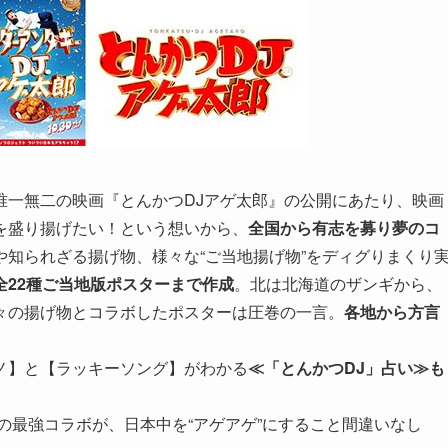
唯一無二の映画『とんかつDJアゲ太郎』の公開にあたり、映画
を盛り揚げたい！という想いから、
全国から有志を募り夢のコ
や知られざる揚げ物、様々な“ご当地揚げ物”をディグりまくり
全22種ご当地版ポスターまで作成
。北は北海道のザンギから、
々の揚げ物とコラボしたポスターは圧巻の一言。
各地から方言
ノ】と【ラッキーソング】がわかる
≪「とんかつDJ」占い≫も
の最強コラボが、日本中を“アゲアゲ”にすること間違いなし