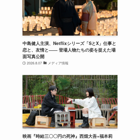
中島健人主演、Netflixシリーズ「SとX」仕事と
恋と、友情と―― 登場人物たちの姿を捉えた場
面写真公開
こ
2026.8.07
メディア情報
て
映画『時給三〇〇円の死神』西畑大吾×福本莉