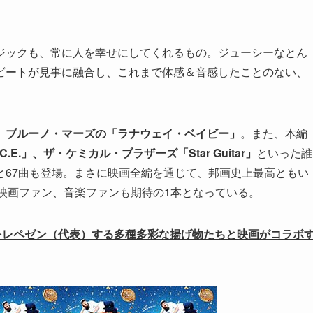
ジックも、常に人を幸せにしてくれるもの。ジューシーなとん
ビートが見事に融合し、これまで体感＆音感したことのない、
、
ブルーノ・マーズの「ラナウェイ・ベイビー」
。また、本編
C.E.」、ザ・ケミカル・ブラザーズ「Star Guitar」
といった誰
と67曲も登場。まさに映画全編を通じて、邦画史上最高ともい
、映画ファン、音楽ファンも期待の1本となっている。
をレペゼン（代表）する多種多彩な揚げ物たちと映画がコラボ