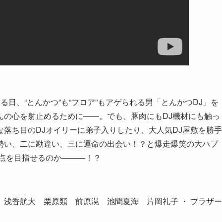
日、“とんかつ”も“フロア”もアゲられる男「とんかつDJ」を
んの心を射止めるために――。でも、豚肉にもDJ機材にも触っ
落ち目のDJオイリーに弟子入りしたり、大人気DJ屋敷を勝手
勢い、二に勘違い、三に運命の出会い！？と爆走爆笑の大ハプ
頂点を目指せるのか―――！？
浅香航大 栗原類 前原滉 池間夏海 片岡礼子 ・ ブラザー