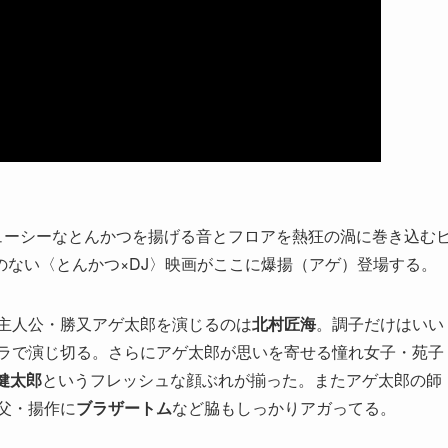
ジューシーなとんかつを揚げる音とフロアを熱狂の渦に巻き込む
ない〈とんかつ×DJ〉映画がここに爆揚（アゲ）登場する。
す主人公・勝又アゲ太郎を演じるのは
北村匠海
。調子だけはいい
ャラで演じ切る。さらにアゲ太郎が思いを寄せる憧れ女子・苑子
健太郎
というフレッシュな顔ぶれが揃った。またアゲ太郎の師
父・揚作に
ブラザートム
など脇もしっかりアガってる。