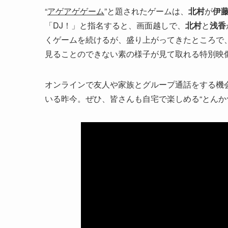
“
アゲアゲゲーム
”と題されたゲームは、
北村
が
伊
「DJ！」と指名すると、画面越しで、
北村
と
浅香
くゲームを続けるが、盛り上がってきたところで
見ることのできない素の様子が見て取れる特別映
オンラインで友人や家族とグループ通話をする機
いる昨今。ぜひ、皆さんも自宅で楽しめる“とんか