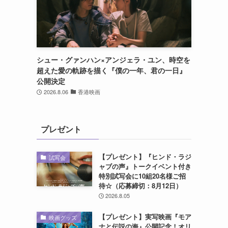
シュー・グァンハン×アンジェラ・ユン、時空を
超えた愛の軌跡を描く『僕の一年、君の一日』
公開決定
2026.8.06
香港映画
プレゼント
【プレゼント】『ヒンド・ラジ
試写会
ャブの声』トークイベント付き
特別試写会に10組20名様ご招
待☆（応募締切：8月12日）
2026.8.05
【プレゼント】実写映画『モア
映画グッズ
ナと伝説の海』公開記念！オリ