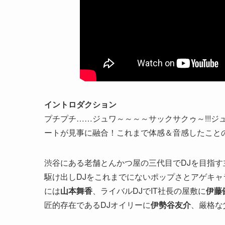
イントロダクション
プチプチ……ジュワ～～～～サックサクゥ～!!!
ートが見事に融合！これまで体感＆音感したことの
渋谷にある老舗とんかつ屋の三代目でDJを目指
駆け出しDJをこれまでにないポップさとアゲキ
には
山本舞香
、ライバルDJでIT社長の屋敷に
伊藤
匠的存在であるDJオイリーに
伊勢谷友介
、厳格な