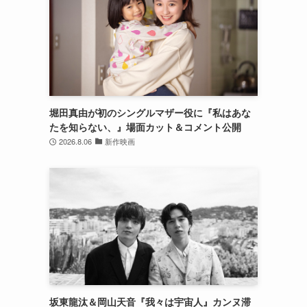
堀田真由が初のシングルマザー役に『私はあな
たを知らない、』場面カット＆コメント公開
2026.8.06
新作映画
坂東龍汰＆岡山天音『我々は宇宙人』カンヌ滞