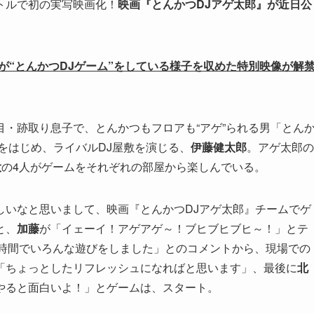
トルで初の実写映画化！
映画『とんかつDJアゲ太郎』が近日公
が“とんかつDJゲーム”をしている様子を収めた特別映像が解
・跡取り息子で、とんかつもフロアも“アゲ”られる男「とん
をはじめ、ライバルDJ屋敷を演じる、
伊藤健太郎
。アゲ太郎の
大
の4人がゲームをそれぞれの部屋から楽しんでいる。
しいなと思いまして、映画『とんかつDJアゲ太郎』チームでゲ
と、
加藤
が「イェーイ！アゲアゲ～！ブヒブヒブヒ～！」とテ
時間でいろんな遊びをしました」とのコメントから、現場での
「ちょっとしたリフレッシュになればと思います」、最後に
北
やると面白いよ！」とゲームは、スタート。