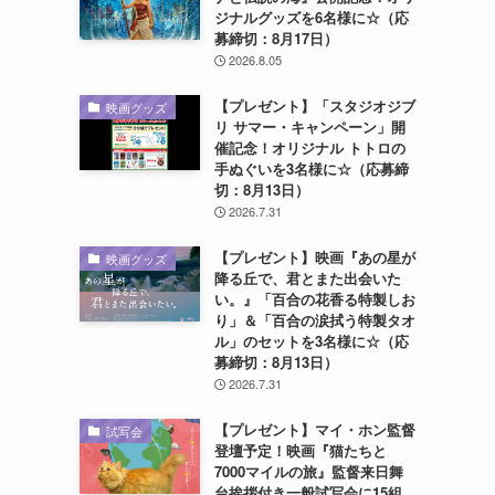
ジナルグッズを6名様に☆（応
募締切：8月17日）
2026.8.05
【プレゼント】「スタジオジブ
映画グッズ
リ サマー・キャンペーン」開
催記念！オリジナル トトロの
手ぬぐいを3名様に☆（応募締
切：8月13日）
2026.7.31
【プレゼント】映画『あの星が
映画グッズ
降る丘で、君とまた出会いた
い。』「百合の花香る特製しお
り」＆「百合の涙拭う特製タオ
ル」のセットを3名様に☆（応
募締切：8月13日）
2026.7.31
【プレゼント】マイ・ホン監督
試写会
登壇予定！映画『猫たちと
7000マイルの旅』監督来日舞
台挨拶付き一般試写会に15組