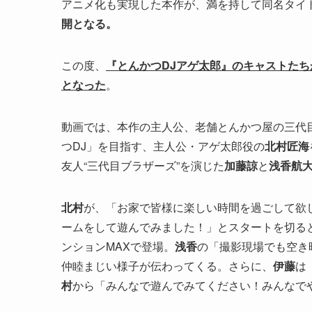
アニメ化も実現した本作が、満を持して同名タイ
開となる。
この度、
『とんかつDJアゲ太郎』のキャストたち
となった
。
動画では、本作の主人公、老舗とんかつ屋の三代目
つDJ」を目指す、主人公・アゲ太郎役の
北村匠海
友人“三代目ブラザーズ”を演じた
加藤諒
と
浅香航
北村
が、「お家で皆様に楽しい時間を過ごして欲
ームをして遊んでみました！」とスタートを切る
ンションMAXで登場。
浅香
の「撮影現場でも空き
仲睦まじい様子が伝わってくる。さらに、
伊藤
は
村
から「みんなで遊んでみてください！みんなで