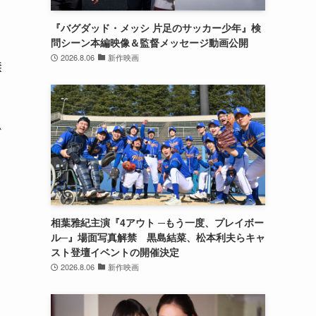
『バグダッド・メッシ 片足のサッカー少年』検
問シーン本編映像＆監督メッセージ動画公開
2026.8.06
新作映画
禁
か
相葉雅紀主演『4アウト ─もう一度、プレイボー
ル─』場面写真解禁 黒島結菜、松本利夫らキャ
スト登壇イベントの開催決定
2026.8.06
新作映画