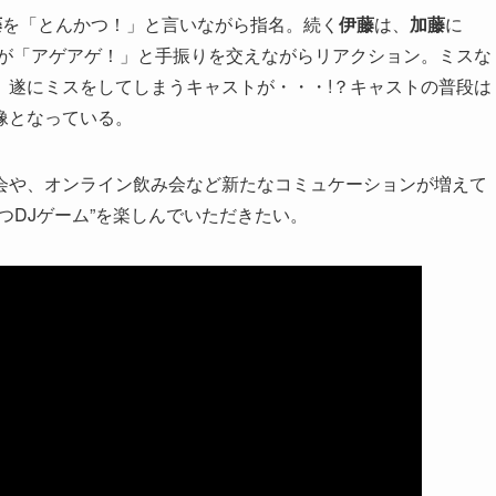
藤
を「とんかつ！」と言いながら指名。続く
伊藤
は、
加藤
に
が「アゲアゲ！」と手振りを交えながらリアクション。ミスな
、遂にミスをしてしまうキャストが・・・!？キャストの普段は
像となっている。
会や、オンライン飲み会など新たなコミュケーションが増えて
つDJゲーム”を楽しんでいただきたい。