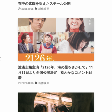
在中の素顔を捉えたスチール公開
2026.8.06
新作映画
ビ
渡邊圭祐主演『2126年、海の星をさがして』11
月13日より全国公開決定 葵わかなコメント到
着
2026.8.06
新作映画