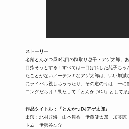
ストーリー
老舗とんかつ屋3代目の跡取り息子・アゲ太郎。ある
目指そうとする！すべては一目ぼれした苑子ちゃ
たことがないノーテンキなアゲ太郎は、いい加減な
にライバル視しちゃったり。その道のりは、一に
ニングだらけ！果たして「とんかつDJ」として
作品タイトル：『とんかつDJアゲ太郎』
出演：北村匠海 山本舞香 伊藤健太郎 加藤諒 
トム 伊勢谷友介