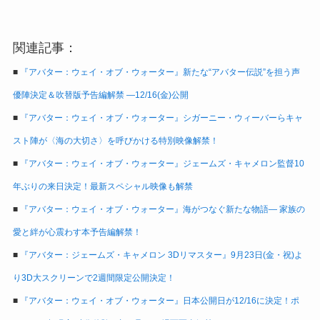
関連記事：
■
『アバター：ウェイ・オブ・ウォーター』新たな“アバター伝説”を担う声
優陣決定＆吹替版予告編解禁 ―12/16(金)公開
■
『アバター：ウェイ・オブ・ウォーター』シガーニー・ウィーバーらキャ
スト陣が〈海の大切さ〉を呼びかける特別映像解禁！
■
『アバター：ウェイ・オブ・ウォーター』ジェームズ・キャメロン監督10
年ぶりの来日決定！最新スペシャル映像も解禁
■
『アバター：ウェイ・オブ・ウォーター』海がつなぐ新たな物語― 家族の
愛と絆が心震わす本予告編解禁！
■
『アバター：ジェームズ・キャメロン 3Dリマスター』9月23日(金・祝)よ
り3D大スクリーンで2週間限定公開決定！
■
『アバター：ウェイ・オブ・ウォーター』日本公開日が12/16に決定！ポ