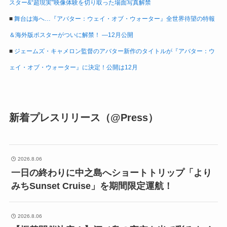
スター&“超現実”映像体験を切り取った場面写真解禁
■
舞台は海へ…『アバター：ウェイ・オブ・ウォーター』全世界待望の特報
＆海外版ポスターがついに解禁！ ―12月公開
■
ジェームズ・キャメロン監督のアバター新作のタイトルが『アバター：ウ
ェイ・オブ・ウォーター』に決定！公開は12月
新着プレスリリース（@Press）
2026.8.06
一日の終わりに中之島へショートトリップ「より
みちSunset Cruise」を期間限定運航！
2026.8.06