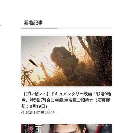
新着記事
ス
【プレゼント】ドキュメンタリー映画『戦場0地
点』特別試写会に40組80名様ご招待☆（応募締
切：8月19日）
2026.8.07
試写会