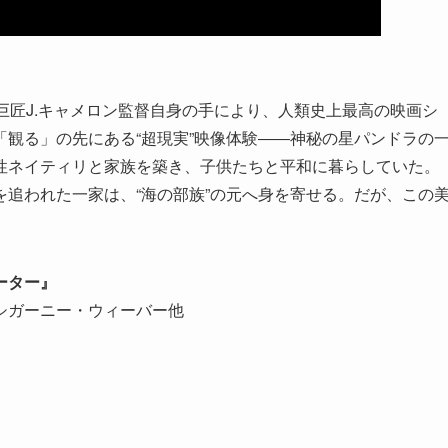
、巨匠J.キャメロン監督自身の手により、人類史上最高の映画シ
観る」の先にある“超現実”映像体験――神秘の星パンドラの
性ネイティリと家族を築き、子供たちと平和に暮らしていた。
追われた一家は、“海の部族”の元へ身を寄せる。だが、この
ーター』
シガーニー・ウィーバー他