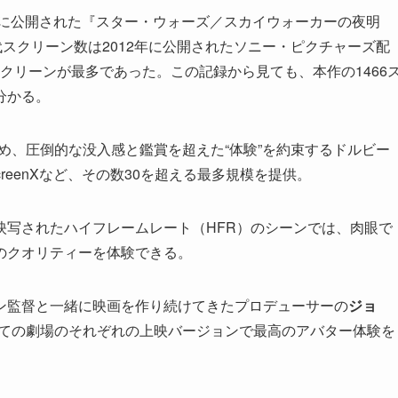
年に公開された『スター・ウォーズ／スカイウォーカーの夜明
代スクリーン数は2012年に公開されたソニー・ピクチャーズ配
スクリーンが最多であった。この記録から見ても、本作の1466
分かる。
め、圧倒的な没入感と鑑賞を超えた“体験”を約束するドルビー
、ScreenXなど、その数30を超える最多規模を提供。
／映写されたハイフレームレート（HFR）のシーンでは、肉眼で
のクオリティーを体験できる。
ン監督と一緒に映画を作り続けてきたプロデューサーの
ジョ
べての劇場のそれぞれの上映バージョンで最高のアバター体験を