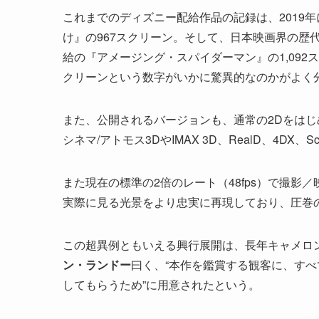
これまでのディズニー配給作品の記録は、2019
け』の967スクリーン。そして、日本映画界の歴
給の『アメージング・スパイダーマン』の1,092
クリーンという数字がいかに驚異的なのかがよく
また、公開されるバージョンも、通常の2Dをはじ
シネマ/アトモス3DやIMAX 3D、RealD、4DX
また現在の標準の2倍のレート（48fps）で撮影
実際に見る光景をより忠実に再現しており、圧巻
この超異例ともいえる興行展開は、長年キャメロ
ン・ランドー
曰く、“本作を鑑賞する観客に、す
してもらうため”に用意されたという。