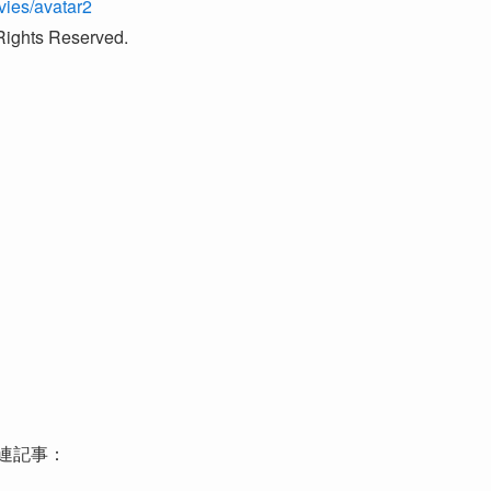
vies/avatar2
ights Reserved.
連記事：