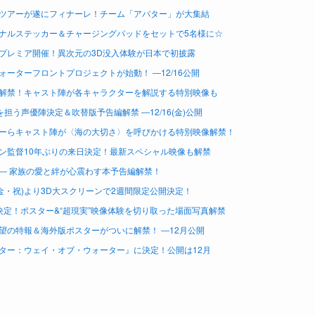
ツアーが遂にフィナーレ！チーム「アバター」が大集結
ナルステッカー＆チャージングパッドをセットで5名様に☆
プレミア開催！異次元の3D没入体験が日本で初披露
ーターフロントプロジェクトが始動！ ―12/16公開
解禁！キャスト陣が各キャラクターを解説する特別映像も
う声優陣決定＆吹替版予告編解禁 ―12/16(金)公開
ーらキャスト陣が〈海の大切さ〉を呼びかける特別映像解禁！
ン監督10年ぶりの来日決定！最新スペシャル映像も解禁
― 家族の愛と絆が心震わす本予告編解禁！
金・祝)より3D大スクリーンで2週間限定公開決定！
決定！ポスター&“超現実”映像体験を切り取った場面写真解禁
の特報＆海外版ポスターがついに解禁！ ―12月公開
ター：ウェイ・オブ・ウォーター』に決定！公開は12月