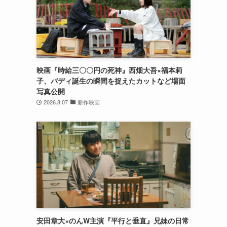
映画『時給三〇〇円の死神』西畑大吾×福本莉
子、バディ誕生の瞬間を捉えたカットなど場面
写真公開
2026.8.07
新作映画
安田章大×のんW主演『平行と垂直』兄妹の日常