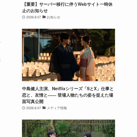
【重要】サーバー移行に伴うWebサイト一時休
止のお知らせ
2026.8.07
お知らせ
一
美
中島健人主演、Netflixシリーズ「SとX」仕事と
恋と、友情と―― 登場人物たちの姿を捉えた場
面写真公開
2026.8.07
メディア情報