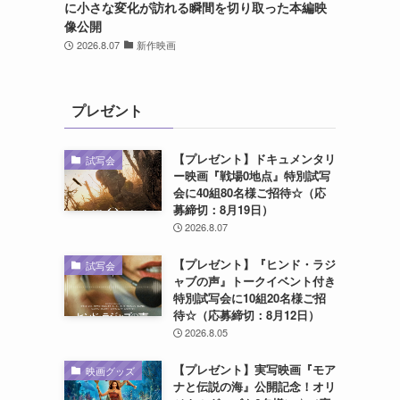
に小さな変化が訪れる瞬間を切り取った本編映
像公開
2026.8.07
新作映画
プレゼント
【プレゼント】ドキュメンタリ
試写会
ー映画『戦場0地点』特別試写
会に40組80名様ご招待☆（応
募締切：8月19日）
2026.8.07
【プレゼント】『ヒンド・ラジ
試写会
ャブの声』トークイベント付き
特別試写会に10組20名様ご招
待☆（応募締切：8月12日）
2026.8.05
【プレゼント】実写映画『モア
映画グッズ
ナと伝説の海』公開記念！オリ