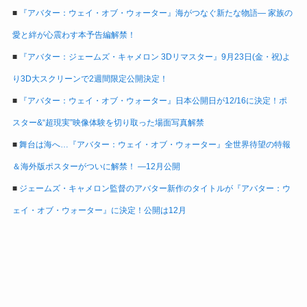
■
『アバター：ウェイ・オブ・ウォーター』海がつなぐ新たな物語― 家族の
愛と絆が心震わす本予告編解禁！
■
『アバター：ジェームズ・キャメロン 3Dリマスター』9月23日(金・祝)よ
り3D大スクリーンで2週間限定公開決定！
■
『アバター：ウェイ・オブ・ウォーター』日本公開日が12/16に決定！ポ
スター&“超現実”映像体験を切り取った場面写真解禁
■
舞台は海へ…『アバター：ウェイ・オブ・ウォーター』全世界待望の特報
＆海外版ポスターがついに解禁！ ―12月公開
■
ジェームズ・キャメロン監督のアバター新作のタイトルが『アバター：ウ
ェイ・オブ・ウォーター』に決定！公開は12月