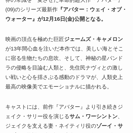
界の常識を一変させた革命的超大作『アバター』
(09)のシリーズ最新作
『アバター：ウェイ・オブ・
ウォーター』が12月16日(金)公開となる。
映画の頂点を極めた巨匠
ジェームズ・キャメロン
が13年間心血を注いだ本作では、美しい海とそこ
に宿る生物たちの息吹、そして、神秘の星パンド
ラの侵略を目論む人類と、先住民ナヴィとの激し
い戦いと心を揺さぶる感動のドラマが、人類史上
最高の映像美でエモーショナルに描かれる。
キャストには、前作『アバター』より引き続きジ
ェイク・サリー役を演じる
サム・ワーシントン
、
ジェイクを支える妻・ネイティリ役の
ゾーイ・サ