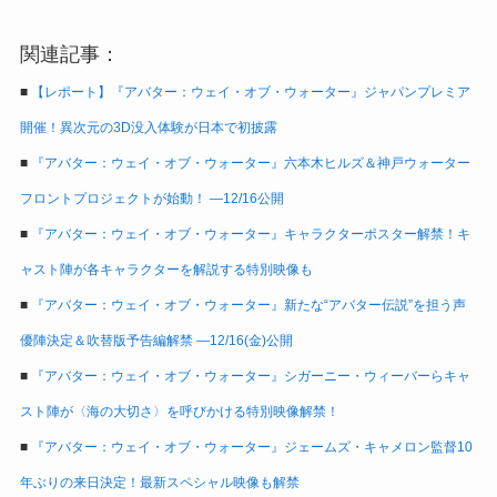
関連記事：
■
【レポート】『アバター：ウェイ・オブ・ウォーター』ジャパンプレミア
開催！異次元の3D没入体験が日本で初披露
■
『アバター：ウェイ・オブ・ウォーター』六本木ヒルズ＆神戸ウォーター
フロントプロジェクトが始動！ ―12/16公開
■
『アバター：ウェイ・オブ・ウォーター』キャラクターポスター解禁！キ
ャスト陣が各キャラクターを解説する特別映像も
■
『アバター：ウェイ・オブ・ウォーター』新たな“アバター伝説”を担う声
優陣決定＆吹替版予告編解禁 ―12/16(金)公開
■
『アバター：ウェイ・オブ・ウォーター』シガーニー・ウィーバーらキャ
スト陣が〈海の大切さ〉を呼びかける特別映像解禁！
■
『アバター：ウェイ・オブ・ウォーター』ジェームズ・キャメロン監督10
年ぶりの来日決定！最新スペシャル映像も解禁