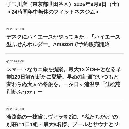
子玉川店（東京都世田谷区）2026年8月8日（土）
＜24時間年中無休のフィットネスジム＞
2026.8.08
デスクにハイエースがやってきた。「ハイエース
型ふせんホルダー」Amazonで予約販売開始
2026.8.08
スマートなカニ旅を提案。最大13％OFFとなる早
割120日前が新たに登場。早めの計画でいつもと
変わらぬ大人の冬旅を。ー夕日ヶ浦温泉「佳松苑
別邸ふうか」ー
2026.8.08
淡路島の一棟貸しヴィラを2泊、”私たちだけ”の
別荘に1日1組・最大8名様、プールとサウナとジ