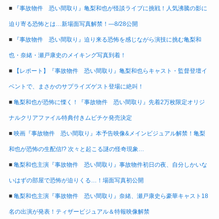
■
『事故物件 恐い間取り』亀梨和也が怪談ライブに挑戦！人気沸騰の影に
迫り寄る恐怖とは…新場面写真解禁！―8/28公開
■
『事故物件 恐い間取り』迫り来る恐怖を感じながら演技に挑む亀梨和
也・奈緒・瀬戸康史のメイキング写真到着！
■
【レポート】『事故物件 恐い間取り』亀梨和也らキャスト・監督登壇イ
ベントで、まさかのサプライズゲスト登場に絶叫！
■
亀梨和也が恐怖に慄く！『事故物件 恐い間取り』先着2万枚限定オリジ
ナルクリアファイル特典付きムビチケ発売決定
■
映画『事故物件 恐い間取り』本予告映像&メインビジュアル解禁！亀梨
和也が恐怖の生配信!? 次々と起こる謎の怪奇現象…
■
亀梨和也主演『事故物件 恐い間取り』事故物件初日の夜、自分しかいな
いはずの部屋で恐怖が迫りくる…！場面写真初公開
■
亀梨和也主演『事故物件 恐い間取り』奈緒、瀬戸康史ら豪華キャスト18
名の出演が発表！ティザービジュアル＆特報映像解禁