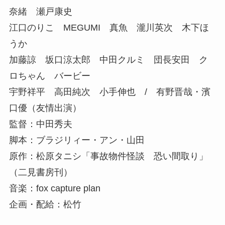
奈緒 瀬戸康史
江口のりこ MEGUMI 真魚 瀧川英次 木下ほ
うか
加藤諒 坂口涼太郎 中田クルミ 団長安田 ク
ロちゃん バービー
宇野祥平 高田純次 小手伸也 / 有野晋哉・濱
口優（友情出演）
監督：中田秀夫
脚本：ブラジリィー・アン・山田
原作：松原タニシ「事故物件怪談 恐い間取り」
（二見書房刊）
音楽：fox capture plan
企画・配給：松竹