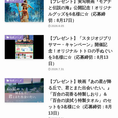
【プレゼント】実写映画『モアナ
映画グッズ
と伝説の海』公開記念！オリジナ
ルグッズを6名様に☆（応募締
切：8月17日）
2026.8.05
【プレゼント】「スタジオジブリ
映画グッズ
サマー・キャンペーン」開催記
念！オリジナル トトロの手ぬぐい
を3名様に☆（応募締切：8月13
日）
2026.7.31
【プレゼント】映画『あの星が降
映画グッズ
る丘で、君とまた出会いたい。』
「百合の花香る特製しおり」＆
「百合の涙拭う特製タオル」のセ
ットを3名様に☆（応募締切：8月
13日）