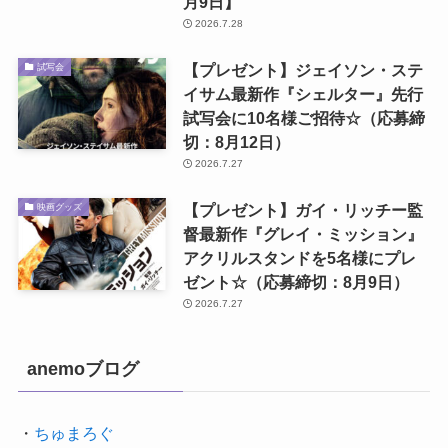
月9日】
2026.7.28
【プレゼント】ジェイソン・ステ
試写会
イサム最新作『シェルター』先行
試写会に10名様ご招待☆（応募締
切：8月12日）
2026.7.27
【プレゼント】ガイ・リッチー監
映画グッズ
督最新作『グレイ・ミッション』
アクリルスタンドを5名様にプレ
ゼント☆（応募締切：8月9日）
2026.7.27
anemoブログ
・
ちゅまろぐ