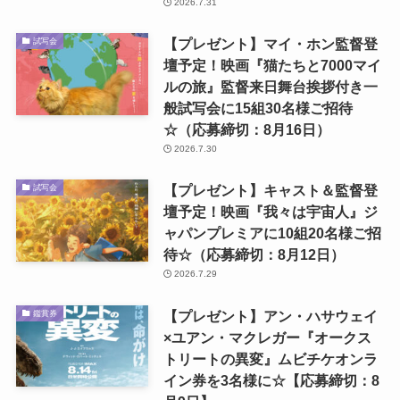
2026.7.31
【プレゼント】マイ・ホン監督登
試写会
壇予定！映画『猫たちと7000マイ
ルの旅』監督来日舞台挨拶付き一
般試写会に15組30名様ご招待
☆（応募締切：8月16日）
2026.7.30
【プレゼント】キャスト＆監督登
試写会
壇予定！映画『我々は宇宙人』ジ
ャパンプレミアに10組20名様ご招
待☆（応募締切：8月12日）
2026.7.29
【プレゼント】アン・ハサウェイ
鑑賞券
×ユアン・マクレガー『オークス
トリートの異変』ムビチケオンラ
イン券を3名様に☆【応募締切：8