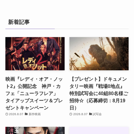
新着記事
映画『レディ・オア・ノッ
【プレゼント】ドキュメン
ト2』公開記念 神戸・カ
タリー映画『戦場0地点』
フェ「ニューラフレア」
特別試写会に40組80名様ご
タイアップスイーツ＆プレ
招待☆（応募締切：8月19
ゼントキャンペーン
日）
2026.8.07
新作映画
2026.8.07
試写会