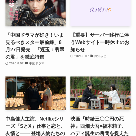
「中国ドラマが好き！いま
【重要】サーバー移行に伴
見るべきスター最前線」8
うWebサイト一時休止のお
月27日発売 「逐玉：翡翠
知らせ
の君」を徹底特集
2026.8.07
お知らせ
2026.8.07
中国ドラマ
中島健人主演、Netflixシリ
映画『時給三〇〇円の死
ーズ「SとX」仕事と恋と、
神』西畑大吾×福本莉子、
友情と―― 登場人物たちの
バディ誕生の瞬間を捉えた