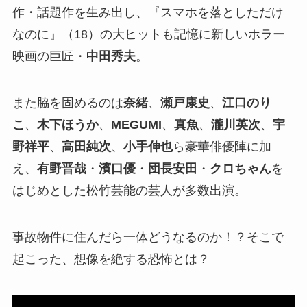
作・話題作を生み出し、『スマホを落としただけ
なのに』（18）の大ヒットも記憶に新しいホラー
映画の巨匠・
中田秀夫
。
また脇を固めるのは
奈緒
、
瀬戸康史
、
江口のり
こ
、
木下ほうか
、
MEGUMI
、
真魚
、
瀧川英次
、
宇
野祥平
、
高田純次
、
小手伸也
ら豪華俳優陣に加
え、
有野晋哉
・
濱口優
・
団長安田
・
クロちゃん
を
はじめとした松竹芸能の芸人が多数出演。
事故物件に住んだら一体どうなるのか！？そこで
起こった、想像を絶する恐怖とは？