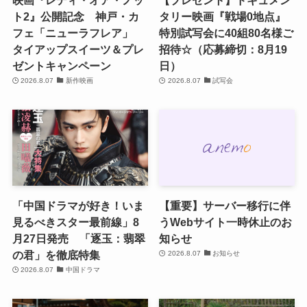
ト2』公開記念 神戸・カ
タリー映画『戦場0地点』
フェ「ニューラフレア」
特別試写会に40組80名様ご
タイアップスイーツ＆プレ
招待☆（応募締切：8月19
ゼントキャンペーン
日）
2026.8.07
新作映画
2026.8.07
試写会
「中国ドラマが好き！いま
【重要】サーバー移行に伴
見るべきスター最前線」8
うWebサイト一時休止のお
月27日発売 「逐玉：翡翠
知らせ
の君」を徹底特集
2026.8.07
お知らせ
2026.8.07
中国ドラマ