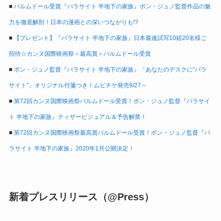
■
パルムドール受賞『パラサイト 半地下の家族』ポン・ジュノ監督作品の魅
力を徹底解剖！日本の漫画との深いつながりも!?
■
【プレゼント】『パラサイト 半地下の家族』日本最速試写10組20名様ご
招待☆カンヌ国際映画祭＜最高賞＞パルムドール受賞
■
ポン・ジュノ監督『パラサイト 半地下の家族』「あなたのデスクに“パラ
サイト”」オリジナル付箋つき！ムビチケ発売9/27～
■
第72回カンヌ国際映画祭パルムドール受賞！ポン・ジュノ監督『パラサイ
ト 半地下の家族』ティザービジュアル＆予告解禁！
■
第72回カンヌ国際映画祭最高賞パルムドール受賞！ポン・ジュノ監督『パ
ラサイト 半地下の家族』2020年1月公開決定！
新着プレスリリース（@Press）