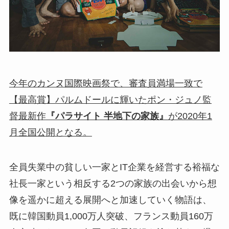
今年のカンヌ国際映画祭で、審査員満場一致で
【最高賞】パルムドールに輝いたポン・ジュノ監
督最新作
『パラサイト 半地下の家族』
が2020年1
月全国公開となる。
全員失業中の貧しい一家とIT企業を経営する裕福な
社長一家という相反する2つの家族の出会いから想
像を遥かに超える展開へと加速していく物語は、
既に韓国動員1,000万人突破、フランス動員160万