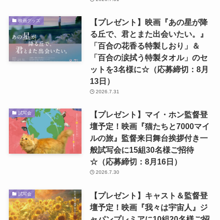
【プレゼント】映画『あの星が降
映画グッズ
る丘で、君とまた出会いたい。』
「百合の花香る特製しおり」＆
「百合の涙拭う特製タオル」のセ
ットを3名様に☆（応募締切：8月
13日）
2026.7.31
【プレゼント】マイ・ホン監督登
試写会
壇予定！映画『猫たちと7000マイ
ルの旅』監督来日舞台挨拶付き一
般試写会に15組30名様ご招待
☆（応募締切：8月16日）
2026.7.30
【プレゼント】キャスト＆監督登
試写会
壇予定！映画『我々は宇宙人』ジ
ャパンプレミアに10組20名様ご招