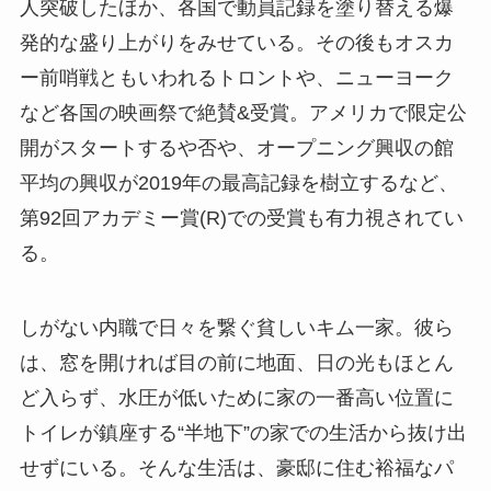
人突破したほか、各国で動員記録を塗り替える爆
発的な盛り上がりをみせている。その後もオスカ
ー前哨戦ともいわれるトロントや、ニューヨーク
など各国の映画祭で絶賛&受賞。アメリカで限定公
開がスタートするや否や、オープニング興収の館
平均の興収が2019年の最高記録を樹立するなど、
第92回アカデミー賞(R)での受賞も有力視されてい
る。
しがない内職で日々を繋ぐ貧しいキム一家。彼ら
は、窓を開ければ目の前に地面、日の光もほとん
ど入らず、水圧が低いために家の一番高い位置に
トイレが鎮座する“半地下”の家での生活から抜け出
せずにいる。そんな生活は、豪邸に住む裕福なパ