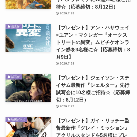
待☆（応募締切：8月12日）
2026.7.29
【プレゼント】アン・ハサウェイ
鑑賞券
×ユアン・マクレガー『オークス
トリートの異変』ムビチケオンラ
イン券を3名様に☆【応募締切：8
月9日】
2026.7.28
【プレゼント】ジェイソン・ステ
試写会
イサム最新作『シェルター』先行
試写会に10名様ご招待☆（応募締
切：8月12日）
2026.7.27
【プレゼント】ガイ・リッチー監
映画グッズ
督最新作『グレイ・ミッション』
アクリルスタンドを5名様にプレ