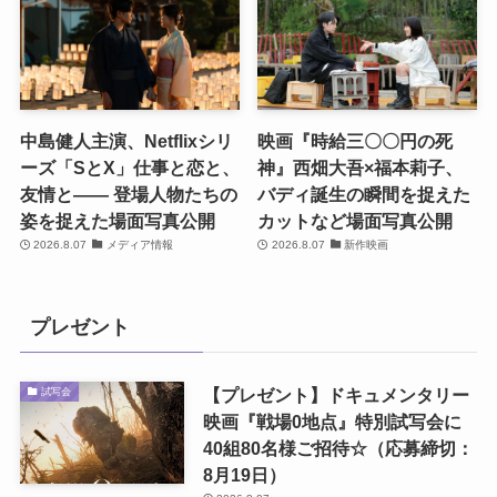
中島健人主演、Netflixシリ
映画『時給三〇〇円の死
ーズ「SとX」仕事と恋と、
神』西畑大吾×福本莉子、
友情と―― 登場人物たちの
バディ誕生の瞬間を捉えた
姿を捉えた場面写真公開
カットなど場面写真公開
2026.8.07
メディア情報
2026.8.07
新作映画
プレゼント
【プレゼント】ドキュメンタリー
試写会
映画『戦場0地点』特別試写会に
40組80名様ご招待☆（応募締切：
8月19日）