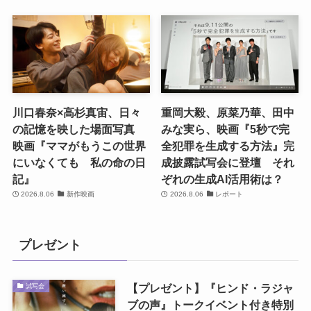
川口春奈×高杉真宙、日々
重岡大毅、原菜乃華、田中
の記憶を映した場面写真
みな実ら、映画『5秒で完
映画『ママがもうこの世界
全犯罪を生成する方法』完
にいなくても 私の命の日
成披露試写会に登壇 それ
記』
ぞれの生成AI活用術は？
2026.8.06
新作映画
2026.8.06
レポート
プレゼント
【プレゼント】『ヒンド・ラジャ
試写会
ブの声』トークイベント付き特別