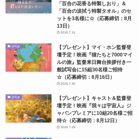
「百合の花香る特製しおり」＆
「百合の涙拭う特製タオル」のセ
ットを3名様に☆（応募締切：8月
13日）
2026.7.31
【プレゼント】マイ・ホン監督登
試写会
壇予定！映画『猫たちと7000マイ
ルの旅』監督来日舞台挨拶付き一
般試写会に15組30名様ご招待
☆（応募締切：8月16日）
2026.7.30
【プレゼント】キャスト＆監督登
試写会
壇予定！映画『我々は宇宙人』ジ
ャパンプレミアに10組20名様ご招
待☆（応募締切：8月12日）
2026.7.29