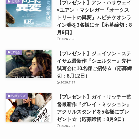
【プレゼント】アン・ハサウェイ
鑑賞券
×ユアン・マクレガー『オークス
トリートの異変』ムビチケオンラ
イン券を3名様に☆【応募締切：8
月9日】
2026.7.28
【プレゼント】ジェイソン・ステ
試写会
イサム最新作『シェルター』先行
試写会に10名様ご招待☆（応募締
切：8月12日）
2026.7.27
【プレゼント】ガイ・リッチー監
映画グッズ
督最新作『グレイ・ミッション』
アクリルスタンドを5名様にプレ
ゼント☆（応募締切：8月9日）
2026.7.27