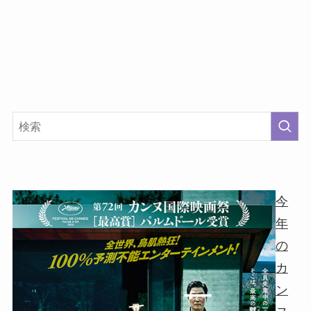
今
年
の
カ
ン