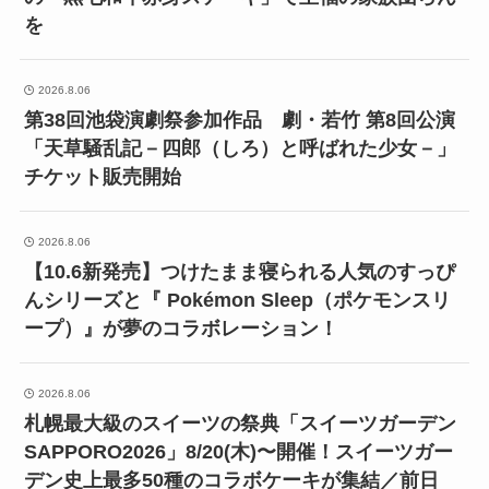
を
2026.8.06
第38回池袋演劇祭参加作品 劇・若竹 第8回公演
「天草騒乱記－四郎（しろ）と呼ばれた少女－」
チケット販売開始
2026.8.06
【10.6新発売】つけたまま寝られる人気のすっぴ
んシリーズと『 Pokémon Sleep（ポケモンスリ
ープ）』が夢のコラボレーション！
2026.8.06
札幌最大級のスイーツの祭典「スイーツガーデン
SAPPORO2026」8/20(木)〜開催！スイーツガー
デン史上最多50種のコラボケーキが集結／前日