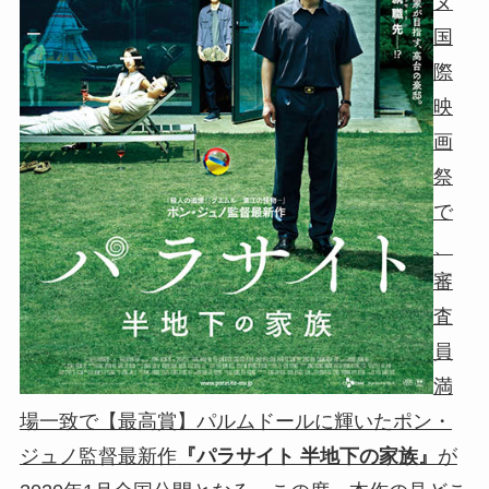
ヌ
国
際
映
画
祭
で
、
審
査
員
満
場一致で【最高賞】パルムドールに輝いたポン・
ジュノ監督最新作
『パラサイト 半地下の家族』
が