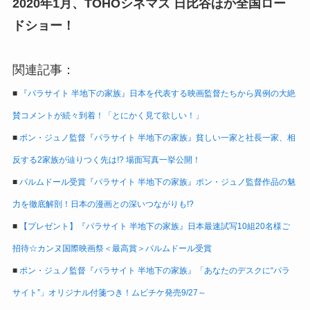
2020年1月、TOHOシネマズ 日比谷ほか全国ロー
ドショー！
関連記事：
■
『パラサイト 半地下の家族』日本を代表する映画監督たちから異例の大絶
賛コメントが続々到着！「とにかく見て欲しい！」
■
ポン・ジュノ監督『パラサイト 半地下の家族』貧しい一家と社長一家、相
反する2家族が辿りつく先は!? 場面写真一挙公開！
■
パルムドール受賞『パラサイト 半地下の家族』ポン・ジュノ監督作品の魅
力を徹底解剖！日本の漫画との深いつながりも!?
■
【プレゼント】『パラサイト 半地下の家族』日本最速試写10組20名様ご
招待☆カンヌ国際映画祭＜最高賞＞パルムドール受賞
■
ポン・ジュノ監督『パラサイト 半地下の家族』「あなたのデスクに“パラ
サイト”」オリジナル付箋つき！ムビチケ発売9/27～