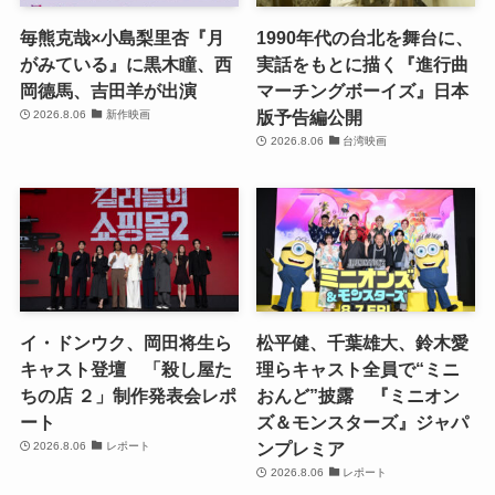
毎熊克哉×小島梨里杏『月
1990年代の台北を舞台に、
がみている』に黒木瞳、西
実話をもとに描く『進行曲
岡德馬、吉田羊が出演
マーチングボーイズ』日本
版予告編公開
2026.8.06
新作映画
2026.8.06
台湾映画
イ・ドンウク、岡田将生ら
松平健、千葉雄大、鈴木愛
キャスト登壇 「殺し屋た
理らキャスト全員で“ミニ
ちの店 ２」制作発表会レポ
おんど”披露 『ミニオン
ート
ズ＆モンスターズ』ジャパ
ンプレミア
2026.8.06
レポート
2026.8.06
レポート