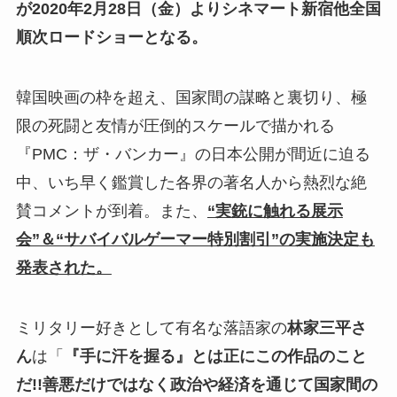
が2020年2月28日（金）よりシネマート新宿他全国
順次ロードショーとなる。
韓国映画の枠を超え、国家間の謀略と裏切り、極
限の死闘と友情が圧倒的スケールで描かれる
『PMC：ザ・バンカー』の日本公開が間近に迫る
中、いち早く鑑賞した各界の著名人から熱烈な絶
賛コメントが到着。また、
“実銃に触れる展示
会”＆“サバイバルゲーマー特別割引”の実施決定も
発表された。
ミリタリー好きとして有名な落語家の
林家三平さ
ん
は「
『手に汗を握る』とは正にこの作品のこと
だ!!善悪だけではなく政治や経済を通じて国家間の