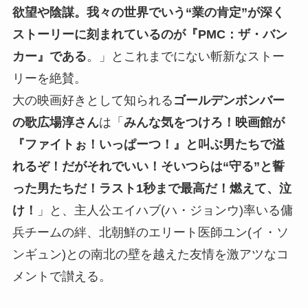
欲望や陰謀。我々の世界でいう“業の肯定”が深く
ストーリーに刻まれているのが『PMC：ザ・バン
カー』である
。」とこれまでにない斬新なストー
リーを絶賛。
大の映画好きとして知られる
ゴールデンボンバー
の歌広場淳さん
は「
みんな気をつけろ！映画館が
『ファイトぉ！いっぱーつ！』と叫ぶ男たちで溢
れるぞ！だがそれでいい！そいつらは“守る”と誓
った男たちだ！ラスト1秒まで最高だ！燃えて、泣
け！
」と、主人公エイハブ(ハ・ジョンウ)率いる傭
兵チームの絆、北朝鮮のエリート医師ユン(イ・ソ
ンギュン)との南北の壁を越えた友情を激アツなコ
メントで讃える。