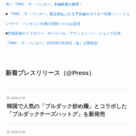
演！『PMC：ザ・バンカー』本編映像が解禁！
■
『PMC：ザ・バンカー』緊迫感あふれる予告編＆ポスター到着！ハ・ジョ
ンウ×イ・ソンギュン白熱の演技バトルは必見
■
空前絶後のミリタリー・サバイバル・アクション！ハ・ジョンウ主演
『PMC：ザ・バンカー』2020年2月28日（金）公開決定
新着プレスリリース（@Press）
2026.8.10
韓国で人気の「ブルダック炒め麺」とコラボした
「ブルダックチーズハットグ」を新発売
2026.8.10