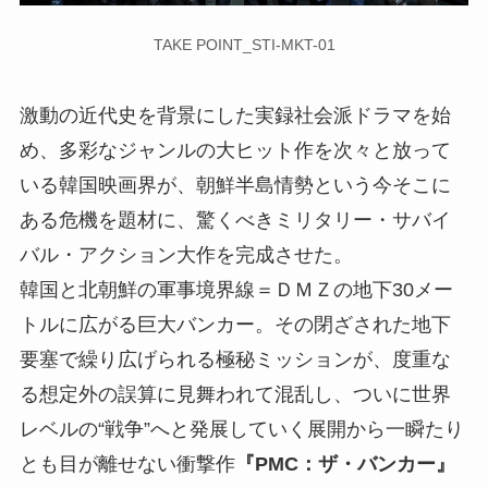
TAKE POINT_STI-MKT-01
激動の近代史を背景にした実録社会派ドラマを始
め、多彩なジャンルの大ヒット作を次々と放って
いる韓国映画界が、朝鮮半島情勢という今そこに
ある危機を題材に、驚くべきミリタリー・サバイ
バル・アクション大作を完成させた。
韓国と北朝鮮の軍事境界線＝ＤＭＺの地下30メー
トルに広がる巨大バンカー。その閉ざされた地下
要塞で繰り広げられる極秘ミッションが、度重な
る想定外の誤算に見舞われて混乱し、ついに世界
レベルの“戦争”へと発展していく展開から一瞬たり
とも目が離せない衝撃作
『PMC：ザ・バンカー』