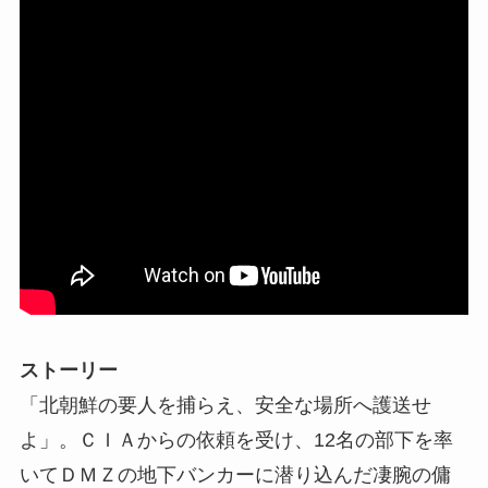
ストーリー
「北朝鮮の要人を捕らえ、安全な場所へ護送せ
よ」。ＣＩＡからの依頼を受け、12名の部下を率
いてＤＭＺの地下バンカーに潜り込んだ凄腕の傭