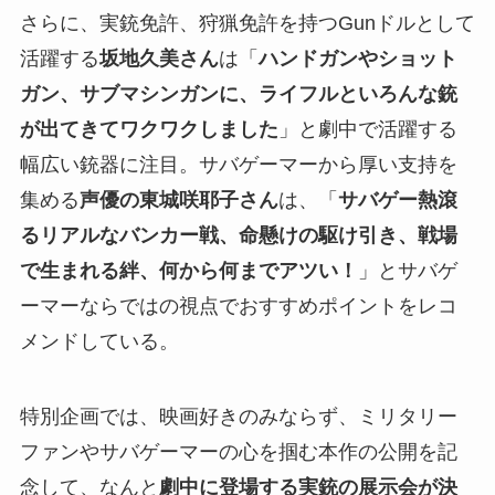
さらに、実銃免許、狩猟免許を持つGunドルとして
活躍する
坂地久美さん
は「
ハンドガンやショット
ガン、サブマシンガンに、ライフルといろんな銃
が出てきてワクワクしました
」と劇中で活躍する
幅広い銃器に注目。サバゲーマーから厚い支持を
集める
声優の東城咲耶子さん
は、「
サバゲー熱滾
るリアルなバンカー戦、命懸けの駆け引き、戦場
で生まれる絆、何から何までアツい！
」とサバゲ
ーマーならではの視点でおすすめポイントをレコ
メンドしている。
特別企画では、映画好きのみならず、ミリタリー
ファンやサバゲーマーの心を掴む本作の公開を記
念して、なんと
劇中に登場する実銃の展示会が決