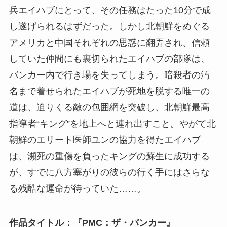
兵エイハブにとって、その任務はたった10分で成
し遂げられるはずだった。しかし北朝鮮をめぐる
アメリカと中国それぞれの思惑に翻弄され、信頼
していた仲間にも裏切られたエイハブの部隊は、
バンカー内で行き場を失ってしまう。暗殺者の汚
名まで着せられたエイハブが死地を脱する唯一の
道は、迫りくる敵の包囲網を突破し、北朝鮮最高
指導者“キング”を地上へと連れ出すこと。やがて北
朝鮮のエリート医師ユンの協力を得たエイハブ
は、瀕死の重傷を負ったキングの蘇生に成功する
が、すでに八方塞がりの彼らの行く手にはさらな
る残酷な運命が待っていた……。
作品タイトル：『PMC：ザ・バンカー』