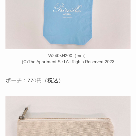
W240×H200（mm）
(C)The Apartment S.r.l All Rights Reserved 2023
ポーチ：770円（税込）