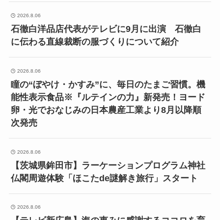
2026.8.06
石徹白洋品店代表がテレビに9月に出演 石徹白
に伝わる直線裁断の服づくりについて紹介
2026.8.06
瞳の“ぼやけ・かすみ”に、毎日のたまご習慣。機
能性表示食品※『ルテインの力』新発売！ヨード
卵・光でおなじみの日本農産工業より8月以降順
次発売
2026.8.06
【茨城県鉾田市】ラーケーションプログラム神社
仏閣周遊体験「ほこたde謎解き旅行」スタート
2026.8.06