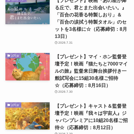
【プレゼント】映画『あの星が降
る丘で、君とまた出会いたい。』
「百合の花香る特製しおり」＆
「百合の涙拭う特製タオル」のセ
ットを3名様に☆（応募締切：8月
13日）
2026.7.31
【プレゼント】マイ・ホン監督登
試写会
壇予定！映画『猫たちと7000マイ
ルの旅』監督来日舞台挨拶付き一
般試写会に15組30名様ご招待
☆（応募締切：8月16日）
2026.7.30
【プレゼント】キャスト＆監督登
試写会
壇予定！映画『我々は宇宙人』ジ
ャパンプレミアに10組20名様ご招
待☆（応募締切：8月12日）
2026.7.29