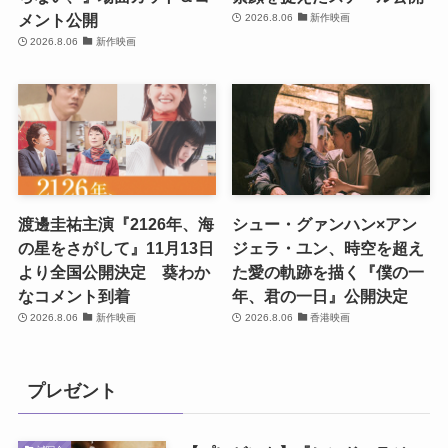
メント公開
2026.8.06
新作映画
2026.8.06
新作映画
渡邊圭祐主演『2126年、海
シュー・グァンハン×アン
の星をさがして』11月13日
ジェラ・ユン、時空を超え
より全国公開決定 葵わか
た愛の軌跡を描く『僕の一
なコメント到着
年、君の一日』公開決定
2026.8.06
新作映画
2026.8.06
香港映画
プレゼント