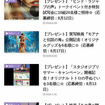
【プレゼント】『ヒンド・ラジャ
試写会
ブの声』トークイベント付き特別
試写会に10組20名様ご招待☆（応
募締切：8月12日）
2026.8.05
【プレゼント】実写映画『モアナ
映画グッズ
と伝説の海』公開記念！オリジナ
ルグッズを6名様に☆（応募締
切：8月17日）
2026.8.05
【プレゼント】「スタジオジブリ
映画グッズ
サマー・キャンペーン」開催記
念！オリジナル トトロの手ぬぐい
を3名様に☆（応募締切：8月13
日）
2026.7.31
映画グッズ