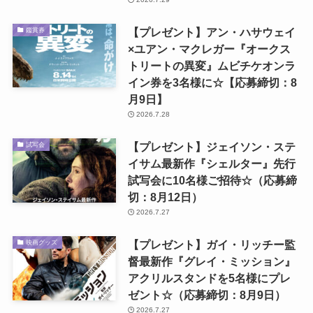
【プレゼント】アン・ハサウェイ
鑑賞券
×ユアン・マクレガー『オークス
トリートの異変』ムビチケオンラ
イン券を3名様に☆【応募締切：8
月9日】
2026.7.28
【プレゼント】ジェイソン・ステ
試写会
イサム最新作『シェルター』先行
試写会に10名様ご招待☆（応募締
切：8月12日）
2026.7.27
【プレゼント】ガイ・リッチー監
映画グッズ
督最新作『グレイ・ミッション』
アクリルスタンドを5名様にプレ
ゼント☆（応募締切：8月9日）
2026.7.27