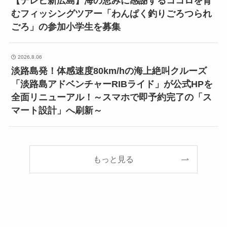
【テレビ新広島】海の恵みに感謝するココロを育
むフィッシングツアー「わんぱく釣りごろつられ
ごろ」の参加小学生を募集
2026.8.06
淡路島発！体感速度80km/hの海上絶叫クルーズ
「淡路島アドベンチャーRIBライド」が公式HPを
全面リニューアル！～スマホで即予約完了の「ス
マート設計」へ刷新～
もっと見る