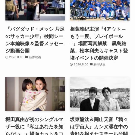
『バグダッド・メッシ 片足
相葉雅紀主演『4アウト ─
のサッカー少年』検問シー
もう一度、プレイボール
ン本編映像＆監督メッセー
─』場面写真解禁 黒島結
ジ動画公開
菜、松本利夫らキャスト登
壇イベントの開催決定
2026.8.06
新作映画
2026.8.06
新作映画
堀田真由が初のシングルマ
坂東龍汰＆岡山天音『我々
ザー役に『私はあなたを知
は宇宙人』カンヌ滞在中の
らない、』場面カット＆コ
素顔を捉えたスチール公開