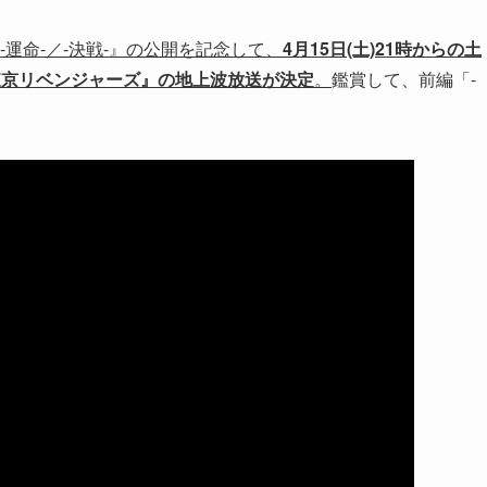
-運命-／-決戦-』の公開を記念して、
4月15日(土)21時からの土
東京リベンジャーズ』の地上波放送が決定
。
鑑賞して、前編「-