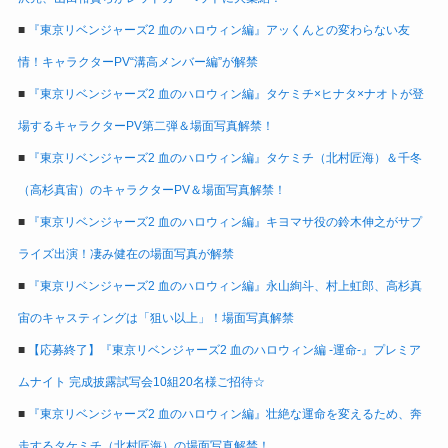
■
『東京リベンジャーズ2 血のハロウィン編』アッくんとの変わらない友
情！キャラクターPV“溝高メンバー編”が解禁
■
『東京リベンジャーズ2 血のハロウィン編』タケミチ×ヒナタ×ナオトが登
場するキャラクターPV第二弾＆場面写真解禁！
■
『東京リベンジャーズ2 血のハロウィン編』タケミチ（北村匠海）＆千冬
（高杉真宙）のキャラクターPV＆場面写真解禁！
■
『東京リベンジャーズ2 血のハロウィン編』キヨマサ役の鈴木伸之がサプ
ライズ出演！凄み健在の場面写真が解禁
■
『東京リベンジャーズ2 血のハロウィン編』永山絢斗、村上虹郎、高杉真
宙のキャスティングは「狙い以上」！場面写真解禁
■
【応募終了】『東京リベンジャーズ2 血のハロウィン編 -運命-』プレミア
ムナイト 完成披露試写会10組20名様ご招待☆
■
『東京リベンジャーズ2 血のハロウィン編』壮絶な運命を変えるため、奔
走するタケミチ（北村匠海）の場面写真解禁！