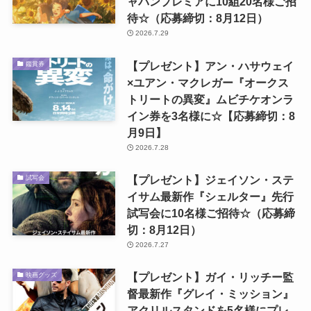
ャパンプレミアに10組20名様ご招
待☆（応募締切：8月12日）
2026.7.29
【プレゼント】アン・ハサウェイ
鑑賞券
×ユアン・マクレガー『オークス
トリートの異変』ムビチケオンラ
イン券を3名様に☆【応募締切：8
月9日】
2026.7.28
【プレゼント】ジェイソン・ステ
試写会
イサム最新作『シェルター』先行
試写会に10名様ご招待☆（応募締
切：8月12日）
2026.7.27
【プレゼント】ガイ・リッチー監
映画グッズ
督最新作『グレイ・ミッション』
アクリルスタンドを5名様にプレ