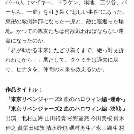
バー6人（マイキー、ドラケン、場地、三ツ谷、パ
ーちん、一虎）を引き裂く“悲しい事件”にあった。
東卍の敵側幹部になった一虎と、敵に寝返った場
地。かつての親友たちは何故戦わねばならない運
命になったのか。
「君が助かる未来にたどり着くまで、絶っ対ぇ折
れねぇから！」果たして、タケミチは過去に戻
り、ヒナタを、仲間の未来を救えるのか。
作品タイトル：
『東京リベンジャーズ2 血のハロウィン編 -運命-』
『東京リベンジャーズ2 血のハロウィン編 -決戦-』
出演：北村匠海 山田裕貴 杉野遥亮 今田美桜 鈴木
伸之 眞栄田郷敦 清水尋也 磯村勇斗／永山絢斗 村