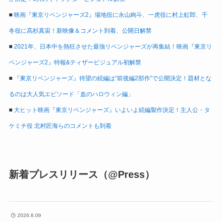
■
映画『東京リベンジャーズ2』場地役に永山絢斗、一虎役に村上虹郎、千
冬役に高杉真宙！新映像＆コメント到着、公開日解禁
■
2021年、日本中を熱狂させた最強リベンジャーズが再集結！映画『東京リ
ベンジャーズ2』特報&ティザービジュアル初解禁
■
『東京リベンジャーズ』待望の続編は“前後編2部作”で公開決定！題材とな
るのは大人気エピソード「血のハロウィン編」
■
大ヒット映画『東京リベンジャーズ』いよいよ続編製作決定！主人公・タ
ケミチ役 北村匠海らのコメントも到着
新着プレスリリース（@Press）
2026.8.09