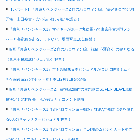
■
【レポート】『東京リベンジャーズ2 血のハロウィン編』“決起集会”で北村
匠海・山田裕貴・吉沢亮が熱い想いを語る！
■
『東京リベンジャーズ2』マイキーがホーク丸に乗って東京卍會創設メン
バーと海岸線を走るカットなど、場面写真10点解禁！
■
映画『東京リベンジャーズ2 血のハロウィン編』前編〈-運命-〉の鍵となる
《東京卍會結成ビジュアル》解禁！
■
『東京リベンジャーズ2』本予告映像＆本ビジュアルがついに解禁！ムビ
チケ前後編2部作セット券も本日2月3日(金)発売
■
映画『東京リベンジャーズ2』前後編2部作の主題歌にSUPER BEAVER続
投決定！北村匠海「魂が震えた」コメント到着
■
『東京リベンジャーズ2 血のハロウィン編 -決戦-』壮絶な”決戦”に身を投じ
る6人のキャラクタービジュアル解禁！
■
『東京リベンジャーズ2 血のハロウィン編』全14種のムビチケカード発売
が決定！6人のキャラクタービジュアル解禁