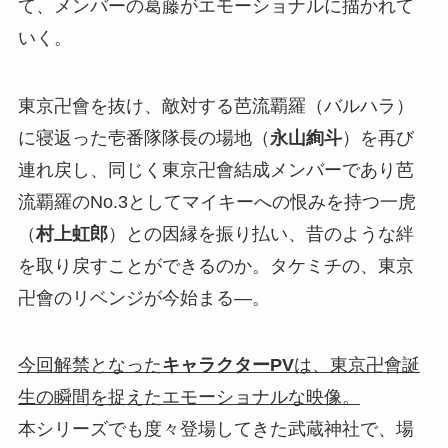
て、メンバーの葛藤がエモーショナルに描かれて
いく。
東京卍會を抜け、敵対する芭流覇羅（バルハラ）
に寝返った壱番隊隊長の場地（
永山絢斗
）を再び
連れ戻し、同じく東京卍會結成メンバーであり芭
流覇羅のNo.3としてマイキーへの恨みを持つ一虎
（
村上虹郎
）との因縁を振り払い、昔のような絆
を取り戻すことができるのか。タケミチの、東京
卍會のリベンジが今始まる―。
今回解禁となった
キャラクターPV
は、東京卍會誕
生の瞬間を捉えたエモーショナルな映像。
本シリーズでも度々登場してきた武蔵神社で、場