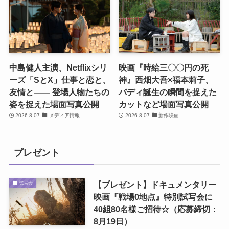
中島健人主演、Netflixシリ
映画『時給三〇〇円の死
ーズ「SとX」仕事と恋と、
神』西畑大吾×福本莉子、
友情と―― 登場人物たちの
バディ誕生の瞬間を捉えた
姿を捉えた場面写真公開
カットなど場面写真公開
2026.8.07
メディア情報
2026.8.07
新作映画
プレゼント
【プレゼント】ドキュメンタリー
試写会
映画『戦場0地点』特別試写会に
40組80名様ご招待☆（応募締切：
8月19日）