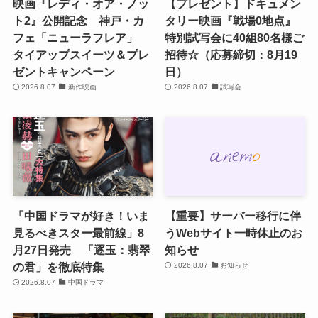
映画『レディ・オア・ノッ
【プレゼント】ドキュメン
ト2』公開記念 神戸・カ
タリー映画『戦場0地点』
フェ「ニューラフレア」
特別試写会に40組80名様ご
タイアップスイーツ＆プレ
招待☆（応募締切：8月19
ゼントキャンペーン
日）
2026.8.07
新作映画
2026.8.07
試写会
「中国ドラマが好き！いま
【重要】サーバー移行に伴
見るべきスター最前線」8
うWebサイト一時休止のお
月27日発売 「逐玉：翡翠
知らせ
の君」を徹底特集
2026.8.07
お知らせ
2026.8.07
中国ドラマ