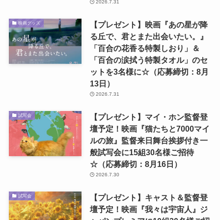
2026.7.31
【プレゼント】映画『あの星が降
映画グッズ
る丘で、君とまた出会いたい。』
「百合の花香る特製しおり」＆
「百合の涙拭う特製タオル」のセ
ットを3名様に☆（応募締切：8月
13日）
2026.7.31
【プレゼント】マイ・ホン監督登
試写会
壇予定！映画『猫たちと7000マイ
ルの旅』監督来日舞台挨拶付き一
般試写会に15組30名様ご招待
☆（応募締切：8月16日）
2026.7.30
【プレゼント】キャスト＆監督登
試写会
壇予定！映画『我々は宇宙人』ジ