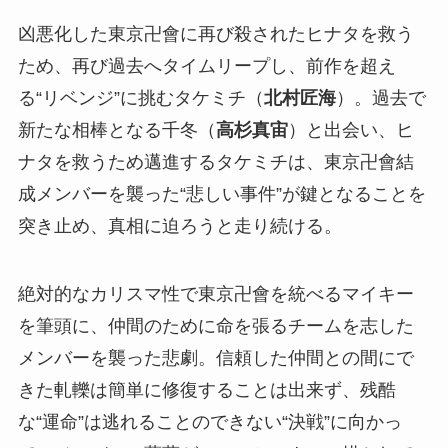
凶悪化した東京卍會に再び殺されたヒナタを救う
ため、再び過去へタイムリープし、前作を超え
る“リベンジ”に挑むタケミチ（
北村匠海
）。過去で
新たな相棒となる千冬（
高杉真宙
）と出会い、ヒ
ナタを救うため邁進するタケミチは、東京卍會結
成メンバーを襲った“悲しい事件”が鍵となることを
突き止め、真相に迫ろうと走り続ける。
絶対的なカリスマ性で東京卍會を統べるマイキー
を筆頭に、仲間のために命を張るチームを志した
メンバーを襲った悲劇。信頼した仲間との間にで
きた軋轢は簡単に修復することは出来ず、残酷
な“運命”は逃れることのできない“決戦”に向かっ