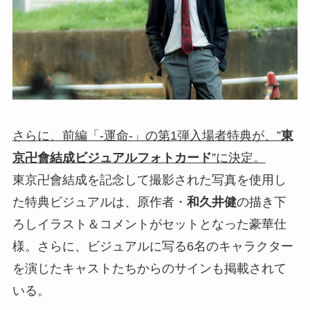
さらに、前編「-運命-」の第1弾入場者特典が、”
東
京卍會結成ビジュアルフォトカード
”に決定。
東京卍會結成を記念して撮影された写真を使用し
た特典ビジュアルは、原作者・
和久井健
の描き下
ろしイラスト＆コメントがセットとなった豪華仕
様。さらに、ビジュアルに写る6名のキャラクター
を演じたキャストたちからのサインも掲載されて
いる。