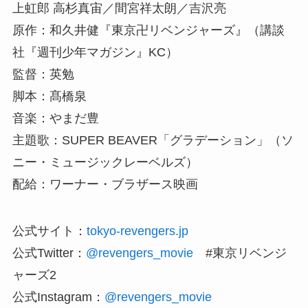
上虹郎 高杉真宙／間宮祥太朗／吉沢亮
原作：和久井健『東京卍リベンジャーズ』（講談
社『週刊少年マガジン』KC）
監督：英勉
脚本：髙橋泉
音楽：やまだ豊
主題歌：SUPER BEAVER「グラデーション」（ソ
ニー・ミュージックレーベルズ）
配給：ワーナー・ブラザース映画
公式サイト：
tokyo-revengers.jp
公式Twitter：
@revengers_movie
#東京リベンジ
ャーズ2
公式Instagram：
@revengers_movie