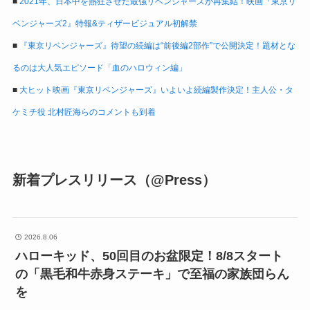
■
2021年、日本中を熱狂させた最強リベンジャーズが再集結！映画『東京リ
ベンジャーズ2』特報&ティザービジュアル初解禁
■
『東京リベンジャーズ』待望の続編は“前後編2部作”で公開決定！題材とな
るのは大人気エピソード「血のハロウィン編」
■
大ヒット映画『東京リベンジャーズ』いよいよ続編製作決定！主人公・タ
ケミチ役 北村匠海らのコメントも到着
新着プレスリリース（@Press）
2026.8.06
ハローキッド、50回目のお盆限定！8/8スタート
の「黒毛和牛赤身ステーキ」で至福の家族団らん
を