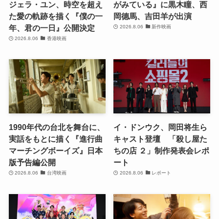
ジェラ・ユン、時空を超え
がみている』に黒木瞳、西
た愛の軌跡を描く『僕の一
岡德馬、吉田羊が出演
年、君の一日』公開決定
2026.8.06
新作映画
2026.8.06
香港映画
1990年代の台北を舞台に、
イ・ドンウク、岡田将生ら
実話をもとに描く『進行曲
キャスト登壇 「殺し屋た
マーチングボーイズ』日本
ちの店 ２」制作発表会レポ
版予告編公開
ート
2026.8.06
台湾映画
2026.8.06
レポート