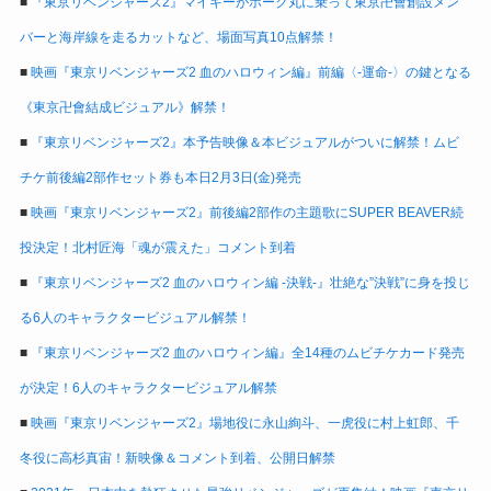
■
『東京リベンジャーズ2』マイキーがホーク丸に乗って東京卍會創設メン
バーと海岸線を走るカットなど、場面写真10点解禁！
■
映画『東京リベンジャーズ2 血のハロウィン編』前編〈-運命-〉の鍵となる
《東京卍會結成ビジュアル》解禁！
■
『東京リベンジャーズ2』本予告映像＆本ビジュアルがついに解禁！ムビ
チケ前後編2部作セット券も本日2月3日(金)発売
■
映画『東京リベンジャーズ2』前後編2部作の主題歌にSUPER BEAVER続
投決定！北村匠海「魂が震えた」コメント到着
■
『東京リベンジャーズ2 血のハロウィン編 -決戦-』壮絶な”決戦”に身を投じ
る6人のキャラクタービジュアル解禁！
■
『東京リベンジャーズ2 血のハロウィン編』全14種のムビチケカード発売
が決定！6人のキャラクタービジュアル解禁
■
映画『東京リベンジャーズ2』場地役に永山絢斗、一虎役に村上虹郎、千
冬役に高杉真宙！新映像＆コメント到着、公開日解禁