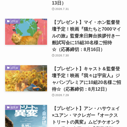
13日）
2026.7.31
【プレゼント】マイ・ホン監督登
試写会
壇予定！映画『猫たちと7000マイ
ルの旅』監督来日舞台挨拶付き一
般試写会に15組30名様ご招待
☆（応募締切：8月16日）
2026.7.30
【プレゼント】キャスト＆監督登
試写会
壇予定！映画『我々は宇宙人』ジ
ャパンプレミアに10組20名様ご招
待☆（応募締切：8月12日）
2026.7.29
【プレゼント】アン・ハサウェイ
鑑賞券
×ユアン・マクレガー『オークス
トリートの異変』ムビチケオンラ