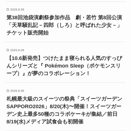
2026.8.06
第38回池袋演劇祭参加作品 劇・若竹 第8回公演
「天草騒乱記－四郎（しろ）と呼ばれた少女－」
チケット販売開始
2026.8.06
【10.6新発売】つけたまま寝られる人気のすっぴ
んシリーズと『 Pokémon Sleep（ポケモンスリ
ープ）』が夢のコラボレーション！
2026.8.06
札幌最大級のスイーツの祭典「スイーツガーデン
SAPPORO2026」8/20(木)〜開催！スイーツガー
デン史上最多50種のコラボケーキが集結／前日
8/19(水)メディア試食会も初開催