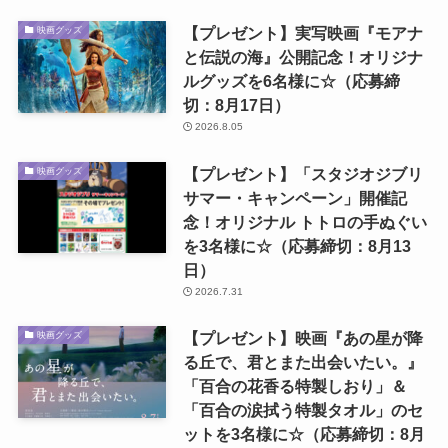
【プレゼント】実写映画『モアナ
映画グッズ
と伝説の海』公開記念！オリジナ
ルグッズを6名様に☆（応募締
切：8月17日）
2026.8.05
【プレゼント】「スタジオジブリ
映画グッズ
サマー・キャンペーン」開催記
念！オリジナル トトロの手ぬぐい
を3名様に☆（応募締切：8月13
日）
2026.7.31
【プレゼント】映画『あの星が降
映画グッズ
る丘で、君とまた出会いたい。』
「百合の花香る特製しおり」＆
「百合の涙拭う特製タオル」のセ
ットを3名様に☆（応募締切：8月