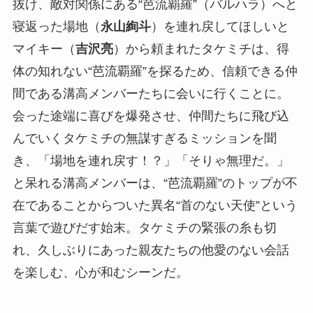
抜け、敵対関係にある“芭流覇羅”（バルハラ）へと
寝返った場地（
永山絢斗
）を連れ戻してほしいと
マイキー（
吉沢亮
）から頼まれたタケミチは、得
体の知れない“芭流覇羅”を探るため、信頼できる仲
間である溝高メンバーたちに会いに行くことに。
会った途端に喜びを爆発させ、仲間たちに飛び込
んでいくタケミチの無謀すぎるミッションを聞
き、「場地を連れ戻す！？」「そりゃ無理だ。」
と呆れる溝高メンバーは、“芭流覇羅”のトップが不
在であることからついた異名“首のない天使”という
言葉で遊びだす始末。タケミチの緊張の糸も切
れ、久しぶりにあった親友たちの他愛のない会話
を楽しむ、心が和むシーンだ。