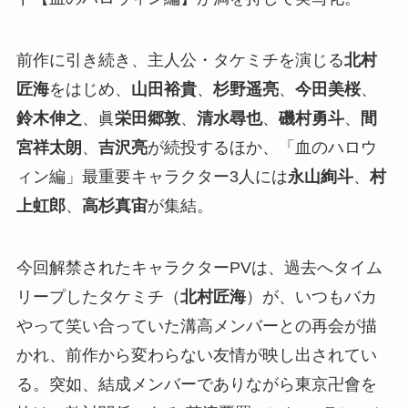
前作に引き続き、主人公・タケミチを演じる
北村
匠海
をはじめ、
山田裕貴
、
杉野遥亮
、
今田美桜
、
鈴木伸之
、眞
栄田郷敦
、
清水尋也
、
磯村勇斗
、
間
宮祥太朗
、
吉沢亮
が続投するほか、「血のハロウ
ィン編」最重要キャラクター3人には
永山絢斗
、
村
上虹郎
、
高杉真宙
が集結。
今回解禁されたキャラクターPVは、過去へタイム
リープしたタケミチ（
北村匠海
）が、いつもバカ
やって笑い合っていた溝高メンバーとの再会が描
かれ、前作から変わらない友情が映し出されてい
る。突如、結成メンバーでありながら東京卍會を