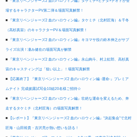
■
『東京リベンジャーズ2 血のハロウィン編』タケミチ×ヒナタ×ナオトが登
場するキャラクターPV第二弾＆場面写真解禁！
■
『東京リベンジャーズ2 血のハロウィン編』タケミチ（北村匠海）＆千冬
（高杉真宙）のキャラクターPV＆場面写真解禁！
■
『東京リベンジャーズ2 血のハロウィン編』キヨマサ役の鈴木伸之がサプ
ライズ出演！凄み健在の場面写真が解禁
■
『東京リベンジャーズ2 血のハロウィン編』永山絢斗、村上虹郎、高杉真
宙のキャスティングは「狙い以上」！場面写真解禁
■
【応募終了】『東京リベンジャーズ2 血のハロウィン編 -運命-』プレミア
ムナイト 完成披露試写会10組20名様ご招待☆
■
『東京リベンジャーズ2 血のハロウィン編』壮絶な運命を変えるため、奔
走するタケミチ（北村匠海）の場面写真解禁！
■
【レポート】『東京リベンジャーズ2 血のハロウィン編』“決起集会”で北村
匠海・山田裕貴・吉沢亮が熱い想いを語る！