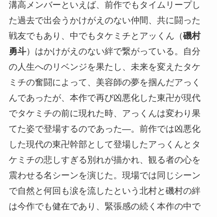
溝高メンバーといえば、前作でもタイムリープし
た過去で出会うかけがえのない仲間、共に闘った
戦友でもあり、中でもタケミチとアッくん（
磯村
勇斗
）はかけがえのない絆で繋がっている。自分
の人生へのリベンジを果たし、未来を変えたタケ
ミチの奮闘によって、美容師の夢を掴んだアっく
んであったが、本作で再び凶悪化した東卍が現代
でタケミチの前に現れた時、アっくんは変わり果
てた姿で登場するのであった―。前作では凶悪化
した現代の東卍幹部として登場したアっくんとタ
ケミチの悲しすぎる別れが描かれ、観る者の心を
震わせる名シーンを演じた。現場では同じシーン
で自然と何回も涙を流したという北村と磯村の絆
は今作でも健在であり、緊張感の続く本作の中で