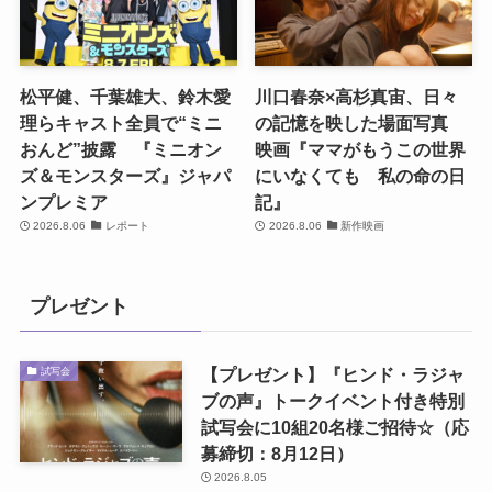
松平健、千葉雄大、鈴木愛
川口春奈×高杉真宙、日々
理らキャスト全員で“ミニ
の記憶を映した場面写真
おんど”披露 『ミニオン
映画『ママがもうこの世界
ズ＆モンスターズ』ジャパ
にいなくても 私の命の日
ンプレミア
記』
2026.8.06
レポート
2026.8.06
新作映画
プレゼント
【プレゼント】『ヒンド・ラジャ
試写会
ブの声』トークイベント付き特別
試写会に10組20名様ご招待☆（応
募締切：8月12日）
2026.8.05