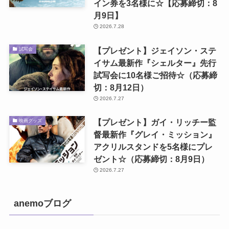
イン券を3名様に☆【応募締切：8
月9日】
2026.7.28
【プレゼント】ジェイソン・ステ
試写会
イサム最新作『シェルター』先行
試写会に10名様ご招待☆（応募締
切：8月12日）
2026.7.27
【プレゼント】ガイ・リッチー監
映画グッズ
督最新作『グレイ・ミッション』
アクリルスタンドを5名様にプレ
ゼント☆（応募締切：8月9日）
2026.7.27
anemoブログ