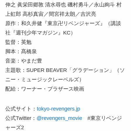
伸之 眞栄田郷敦 清水尋也 磯村勇斗／永山絢斗 村
上虹郎 高杉真宙／間宮祥太朗／吉沢亮
原作：和久井健『東京卍リベンジャーズ』（講談
社『週刊少年マガジン』KC）
監督：英勉
脚本：髙橋泉
音楽：やまだ豊
主題歌：SUPER BEAVER「グラデーション」（ソ
ニー・ミュージックレーベルズ）
配給：ワーナー・ブラザース映画
公式サイト：
tokyo-revengers.jp
公式Twitter：
@revengers_movie
#東京リベンジ
ャーズ2