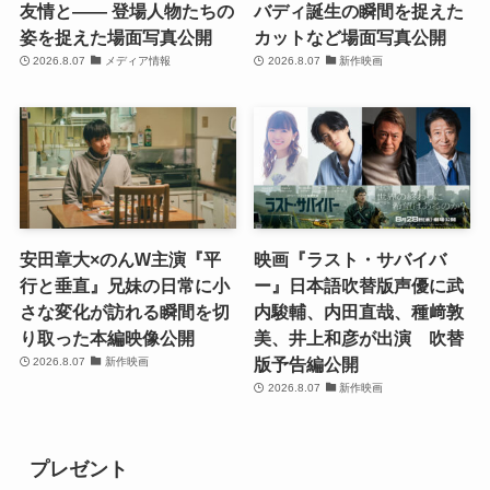
友情と―― 登場人物たちの
バディ誕生の瞬間を捉えた
姿を捉えた場面写真公開
カットなど場面写真公開
2026.8.07
メディア情報
2026.8.07
新作映画
安田章大×のんW主演『平
映画『ラスト・サバイバ
行と垂直』兄妹の日常に小
ー』日本語吹替版声優に武
さな変化が訪れる瞬間を切
内駿輔、内田直哉、種﨑敦
り取った本編映像公開
美、井上和彦が出演 吹替
版予告編公開
2026.8.07
新作映画
2026.8.07
新作映画
プレゼント