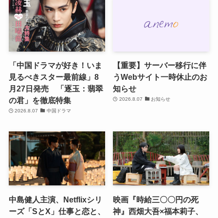
「中国ドラマが好き！いま
【重要】サーバー移行に伴
見るべきスター最前線」8
うWebサイト一時休止のお
月27日発売 「逐玉：翡翠
知らせ
の君」を徹底特集
2026.8.07
お知らせ
2026.8.07
中国ドラマ
中島健人主演、Netflixシリ
映画『時給三〇〇円の死
ーズ「SとX」仕事と恋と、
神』西畑大吾×福本莉子、