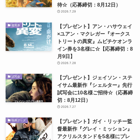
待☆（応募締切：8月12日）
2026.7.29
【プレゼント】アン・ハサウェイ
鑑賞券
×ユアン・マクレガー『オークス
トリートの異変』ムビチケオンラ
イン券を3名様に☆【応募締切：8
月9日】
2026.7.28
【プレゼント】ジェイソン・ステ
試写会
イサム最新作『シェルター』先行
試写会に10名様ご招待☆（応募締
切：8月12日）
2026.7.27
【プレゼント】ガイ・リッチー監
映画グッズ
督最新作『グレイ・ミッション』
アクリルスタンドを5名様にプレ