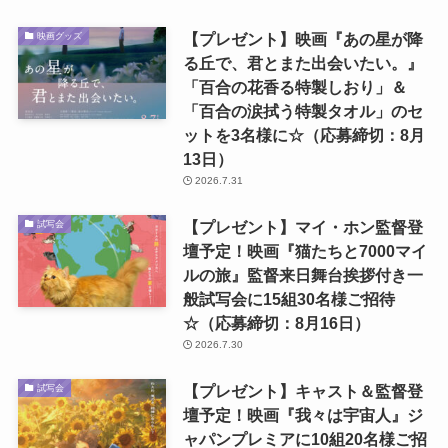
【プレゼント】映画『あの星が降
映画グッズ
る丘で、君とまた出会いたい。』
「百合の花香る特製しおり」＆
「百合の涙拭う特製タオル」のセ
ットを3名様に☆（応募締切：8月
13日）
2026.7.31
【プレゼント】マイ・ホン監督登
試写会
壇予定！映画『猫たちと7000マイ
ルの旅』監督来日舞台挨拶付き一
般試写会に15組30名様ご招待
☆（応募締切：8月16日）
2026.7.30
【プレゼント】キャスト＆監督登
試写会
壇予定！映画『我々は宇宙人』ジ
ャパンプレミアに10組20名様ご招