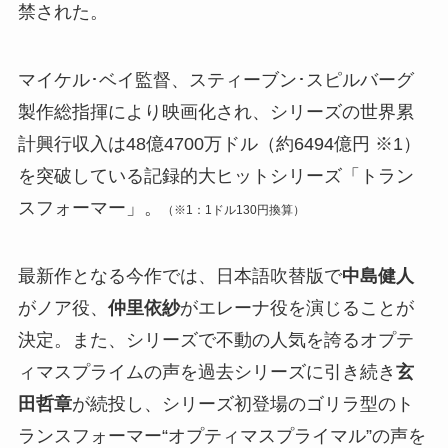
禁された。
マイケル･ベイ監督、スティーブン･スピルバーグ
製作総指揮により映画化され、シリーズの世界累
計興行収入は48億4700万ドル（約6494億円 ※1）
を突破している記録的大ヒットシリーズ「トラン
スフォーマー」。
（※1：1ドル130円換算）
最新作となる今作では、日本語吹替版で
中島健人
がノア役、
仲里依紗
がエレーナ役を演じることが
決定。また、シリーズで不動の人気を誇るオプテ
ィマスプライムの声を過去シリーズに引き続き
玄
田哲章
が続投し、シリーズ初登場のゴリラ型のト
ランスフォーマー“オプティマスプライマル”の声を