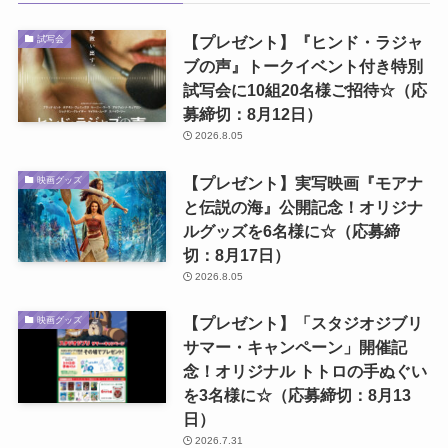
【プレゼント】『ヒンド・ラジャ
試写会
ブの声』トークイベント付き特別
試写会に10組20名様ご招待☆（応
募締切：8月12日）
2026.8.05
【プレゼント】実写映画『モアナ
映画グッズ
と伝説の海』公開記念！オリジナ
ルグッズを6名様に☆（応募締
切：8月17日）
2026.8.05
【プレゼント】「スタジオジブリ
映画グッズ
サマー・キャンペーン」開催記
念！オリジナル トトロの手ぬぐい
を3名様に☆（応募締切：8月13
日）
2026.7.31