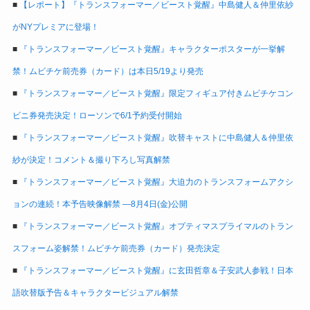
■
【レポート】『トランスフォーマー／ビースト覚醒』中島健人＆仲里依紗
がNYプレミアに登場！
■
『トランスフォーマー／ビースト覚醒』キャラクターポスターが一挙解
禁！ムビチケ前売券（カード）は本日5/19より発売
■
『トランスフォーマー／ビースト覚醒』限定フィギュア付きムビチケコン
ビニ券発売決定！ローソンで6/1予約受付開始
■
『トランスフォーマー／ビースト覚醒』吹替キャストに中島健人＆仲里依
紗が決定！コメント＆撮り下ろし写真解禁
■
『トランスフォーマー／ビースト覚醒』大迫力のトランスフォームアクシ
ョンの連続！本予告映像解禁 ―8月4日(金)公開
■
『トランスフォーマー／ビースト覚醒』オプティマスプライマルのトラン
スフォーム姿解禁！ムビチケ前売券（カード）発売決定
■
『トランスフォーマー／ビースト覚醒』に玄田哲章＆子安武人参戦！日本
語吹替版予告＆キャラクタービジュアル解禁