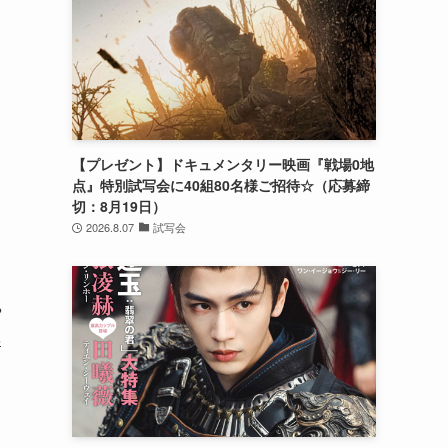
【プレゼント】ドキュメンタリー映画『戦場0地
点』特別試写会に40組80名様ご招待☆（応募締
切：8月19日）
2026.8.07
試写会
や
姿