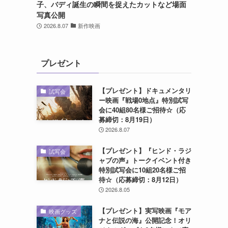
子、バディ誕生の瞬間を捉えたカットなど場面
写真公開
2026.8.07
新作映画
プレゼント
【プレゼント】ドキュメンタリ
試写会
ー映画『戦場0地点』特別試写
会に40組80名様ご招待☆（応
募締切：8月19日）
2026.8.07
【プレゼント】『ヒンド・ラジ
試写会
ャブの声』トークイベント付き
特別試写会に10組20名様ご招
待☆（応募締切：8月12日）
2026.8.05
【プレゼント】実写映画『モア
映画グッズ
ナと伝説の海』公開記念！オリ