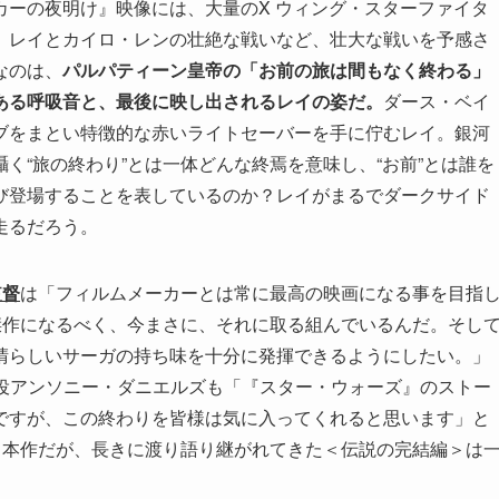
カーの夜明け』映像には、大量のX ウィング・スターファイタ
、レイとカイロ・レンの壮絶な戦いなど、壮大な戦いを予感さ
なのは、
パルパティーン皇帝の「お前の旅は間もなく終わる」
ある呼吸音と、最後に映し出されるレイの姿だ。
ダース・ベイ
ブをまとい特徴的な赤いライトセーバーを手に佇むレイ。銀河
く“旅の終わり”とは一体どんな終焉を意味し、“お前”とは誰を
び登場することを表しているのか？レイがまるでダークサイド
走るだろう。
監督
は「フィルムメーカーとは常に最高の映画になる事を目指
傑作になるべく、今まさに、それに取る組んでいるんだ。そし
晴らしいサーガの持ち味を十分に発揮できるようにしたい。」
O役アンソニー・ダニエルズも「『スター・ウォーズ』のストー
ですが、この終わりを皆様は気に入ってくれると思います」と
る本作だが、長きに渡り語り継がれてきた＜伝説の完結編＞は