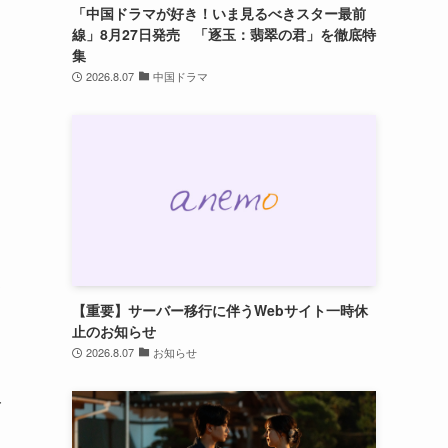
「中国ドラマが好き！いま見るべきスター最前
線」8月27日発売 「逐玉：翡翠の君」を徹底特
集
2026.8.07
中国ドラマ
し
て
【重要】サーバー移行に伴うWebサイト一時休
止のお知らせ
2026.8.07
お知らせ
一