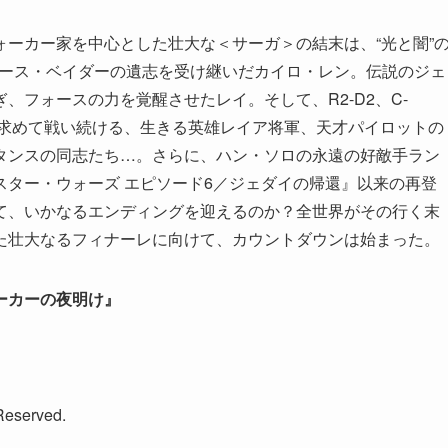
ーカー家を中心とした壮大な＜サーガ＞の結末は、“光と闇”
ダース・ベイダーの遺志を受け継いだカイロ・レン。伝説のジェ
、フォースの力を覚醒させたレイ。そして、R2-D2、C-
由を求めて戦い続ける、生きる英雄レイア将軍、天才パイロットの
タンスの同志たち…。さらに、ハン・ソロの永遠の好敵手ラン
ター・ウォーズ エピソード6／ジェダイの帰還』以来の再登
て、いかなるエンディングを迎えるのか？全世界がその行く末
た壮大なるフィナーレに向けて、カウントダウンは始まった。
ーカーの夜明け』
eserved.