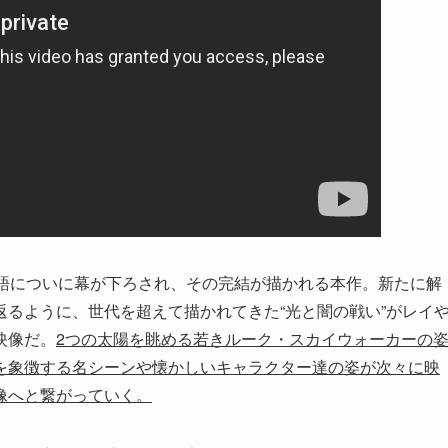
物語についに幕が下ろされ、その完結が描かれる本作。新たに解
るように、世代を超えて描かれてきた“光と闇の戦い”がレイ
映像だ。
2つの太陽を眺める若きルーク・スカイウォーカーの
を象徴する名シーンや懐かしいキャラクター達の姿が次々に映
像へと繋がっていく。