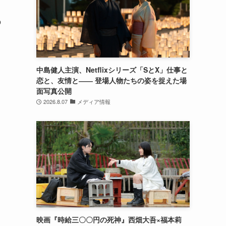
の
中島健人主演、Netflixシリーズ「SとX」仕事と
恋と、友情と―― 登場人物たちの姿を捉えた場
面写真公開
2026.8.07
メディア情報
映画『時給三〇〇円の死神』西畑大吾×福本莉