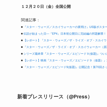
１２月２０日（金）全国公開
関連記事：
■
『スター・ウォーズ／スカイウォーカーの夜明け』US版ポスター
■
伝説が始まった日―『EP4』日本初公開日に完結編の邦題解禁！
■
【レポート】『スター・ウォーズ／ザ・ライズ・オブ・スカイウォ
■
『スター・ウォーズ／ザ・ライズ・オブ・スカイウォーカー（原題
■
シリーズ最終章『スター・ウォーズ／エピソード９(仮題)』ついに最
■
【レポート】映画『スター・ウォーズ／エピソード９（仮題）』
■
『スター・ウォーズ／エピソード9(仮題)』公開記念！第70回さ
新着プレスリリース（@Press）