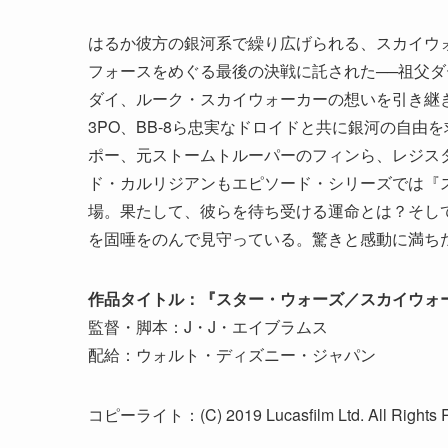
はるか彼方の銀河系で繰り広げられる、スカイウォ
フォースをめぐる最後の決戦に託された──祖父
ダイ、ルーク・スカイウォーカーの想いを引き継ぎ
3PO、BB-8ら忠実なドロイドと共に銀河の自
ポー、元ストームトルーパーのフィンら、レジス
ド・カルリジアンもエピソード・シリーズでは『ス
場。果たして、彼らを待ち受ける運命とは？そし
を固唾をのんで見守っている。驚きと感動に満ち
作品タイトル：『スター・ウォーズ／スカイウォ
監督・脚本：J・J・エイブラムス
配給：ウォルト・ディズニー・ジャパン
コピーライト：(C) 2019 Lucasfilm Ltd. All Rights R