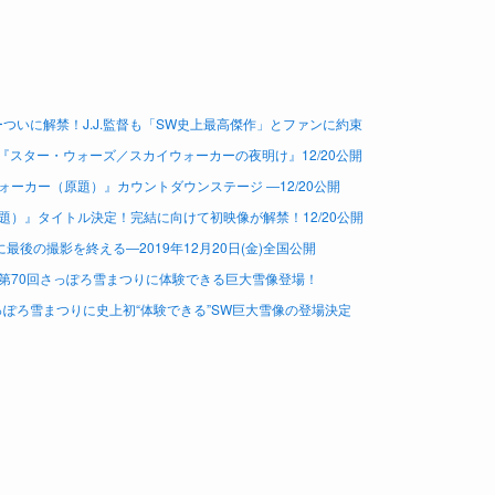
ついに解禁！J.J.監督も「SW史上最高傑作」とファンに約束
『スター・ウォーズ／スカイウォーカーの夜明け』12/20公開
ーカー（原題）』カウントダウンステージ ―12/20公開
）』タイトル決定！完結に向けて初映像が解禁！12/20公開
後の撮影を終える―2019年12月20日(金)全国公開
第70回さっぽろ雪まつりに体験できる巨大雪像登場！
っぽろ雪まつりに史上初“体験できる”SW巨大雪像の登場決定