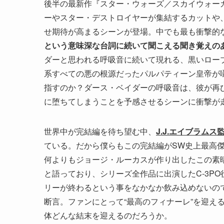
後半の最新作『スター・ウォーズ／スカイウォー
ーやスター・デストロイヤーが集結するカットや
せ期待が高まるシーンが登場。中でも最も衝撃的
という意味深な台詞に続いて聞こえる聞き覚えの
ダーと思われる呼吸音に続いて現れる、黒いロー
系すべての悪の根源だったパルパティーン皇帝が囁
指すのか？ダース・ベイダーの呼吸音は、彼が再
に堕ちてしまうことを予感させるシーンに衝撃が
世界中が完結編を待ち望む中、
J.J.エイブラムス
ている。だから僕らもこの完結編がSW史上最高
何よりもジョージ・ルーカスが作り出したこの素
と語っており、シリーズ全作品に出演したC-3P
リーが終わるという事をなかなか飲み込めないの
断言。ファンにとって“最高のフィナーレ”を迎え
体どんな結末を迎えるのだろうか。