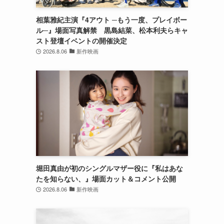
相葉雅紀主演『4アウト ─もう一度、プレイボー
ル─』場面写真解禁 黒島結菜、松本利夫らキャ
スト登壇イベントの開催決定
2026.8.06
新作映画
堀田真由が初のシングルマザー役に『私はあな
たを知らない、』場面カット＆コメント公開
2026.8.06
新作映画