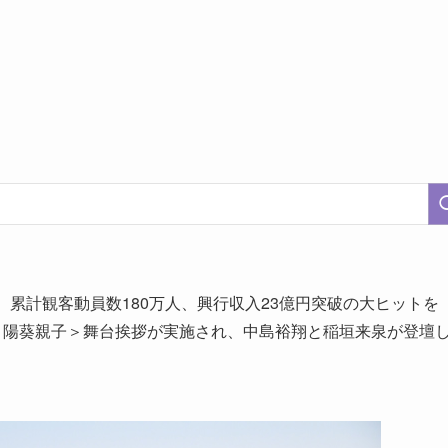
、累計観客動員数180万人、興行収入23億円突破の大ヒットを
＆陽葵親子＞舞台挨拶が実施され、中島裕翔と稲垣来泉が登壇