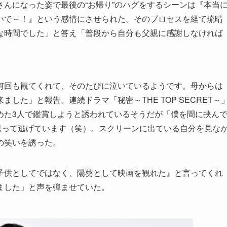
んになった姿で最後の“お帰り”のハグをするシーンは『本当
いで～！』という感情にさせられた。そのプロセスを経て琉晴
な時間でした」と答え「普段から自分も父親に感謝しなければ
何回も観てくれて、そのたびに泣いているようです。母からは
した」と報告。連続ドラマ「秘密～THE TOP SECRET～
めた3人で鑑賞しようと誘われているそうだが「僕を間に挟ん
思って逃げています（笑）。スクリーンに出ている自分を見な
の笑いを誘った。
子供としてではなく、陽葵として映画を観れた』と言ってくれ
ました」と声を弾ませていた。