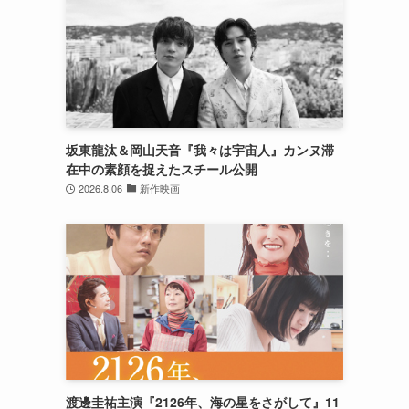
坂東龍汰＆岡山天音『我々は宇宙人』カンヌ滞
在中の素顔を捉えたスチール公開
2026.8.06
新作映画
渡邊圭祐主演『2126年、海の星をさがして』11