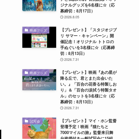
ジナルグッズを6名様に☆（応
募締切：8月17日）
2026.8.05
【プレゼント】「スタジオジブ
映画グッズ
リ サマー・キャンペーン」開
催記念！オリジナル トトロの
手ぬぐいを3名様に☆（応募締
切：8月13日）
2026.7.31
【プレゼント】映画『あの星が
映画グッズ
降る丘で、君とまた出会いた
い。』「百合の花香る特製しお
り」＆「百合の涙拭う特製タオ
ル」のセットを3名様に☆（応
募締切：8月13日）
2026.7.31
【プレゼント】マイ・ホン監督
試写会
登壇予定！映画『猫たちと
7000マイルの旅』監督来日舞
台挨拶付き一般試写会に15組