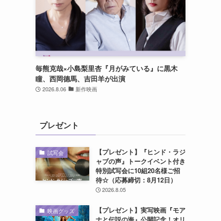
毎熊克哉×小島梨里杏『月がみている』に黒木
瞳、西岡德馬、吉田羊が出演
2026.8.06
新作映画
プレゼント
【プレゼント】『ヒンド・ラジ
試写会
ャブの声』トークイベント付き
特別試写会に10組20名様ご招
待☆（応募締切：8月12日）
2026.8.05
【プレゼント】実写映画『モア
映画グッズ
ナと伝説の海』公開記念！オリ