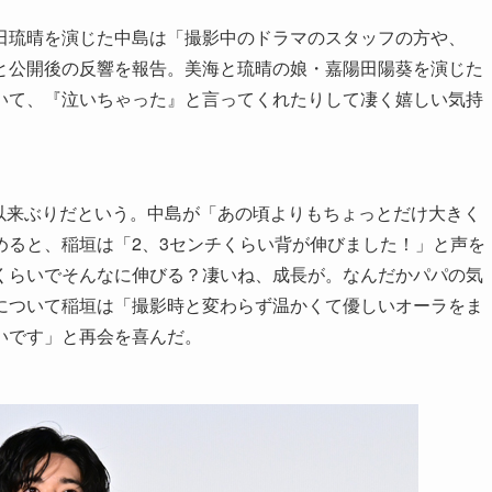
田琉晴を演じた中島は「撮影中のドラマのスタッフの方や、
と公開後の反響を報告。美海と琉晴の娘・嘉陽田陽葵を演じた
いて、『泣いちゃった』と言ってくれたりして凄く嬉しい気持
撮影以来ぶりだという。中島が「あの頃よりもちょっとだけ大きく
めると、稲垣は「2、3センチくらい背が伸びました！」と声を
くらいでそんなに伸びる？凄いね、成長が。なんだかパパの気
について稲垣は「撮影時と変わらず温かくて優しいオーラをま
いです」と再会を喜んだ。