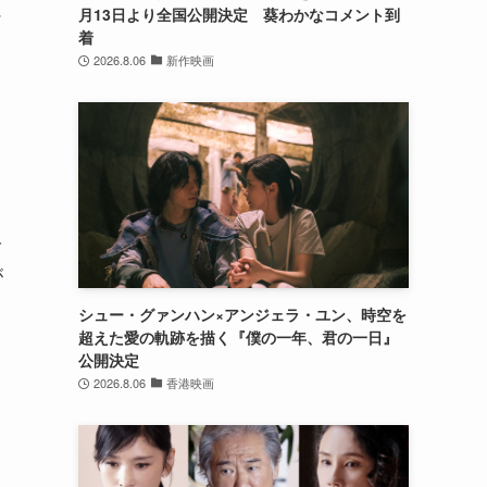
に
月13日より全国公開決定 葵わかなコメント到
着
2026.8.06
新作映画
」
で
が
シュー・グァンハン×アンジェラ・ユン、時空を
超えた愛の軌跡を描く『僕の一年、君の一日』
公開決定
2026.8.06
香港映画