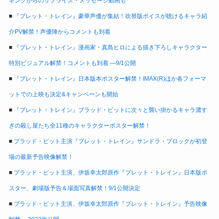
キングからのサプライズ・メッセージ動画も
■
『ブレット・トレイン』豪華声優が集結！吹替版ボイスが聴けるキャラ紹
介PV解禁！声優陣からコメントも到着
■
『ブレット・トレイン』漫画家・真島ヒロによる描き下ろしキャラクター
特別ビジュアル解禁！コメントも到着 ―9/1公開
■
『ブレット・トレイン』日本版本ポスター解禁！IMAX(R)ほか各フォーマ
ットでの上映も決定&キャンペーンも開始
■
『ブレット・トレイン』ブラッド・ピットに次々と襲い掛かるキャラ濃す
ぎの殺し屋たち全11種のキャラクターポスター解禁！
■
ブラッド・ピット主演『ブレット・トレイン』サンドラ・ブロックが初登
場の最新予告映像解禁！
■
ブラッド・ピット主演、伊坂幸太郎原作『ブレット・トレイン』日本版ポ
スター、劇場版予告＆場面写真解禁！9/1公開決定
■
ブラッド・ピット主演、伊坂幸太郎原作『ブレット・トレイン』予告映像