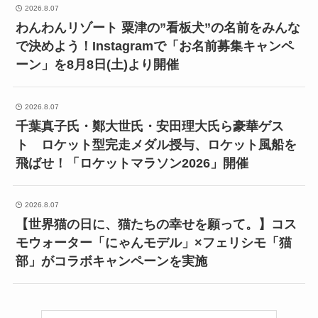
2026.8.07
わんわんリゾート 粟津の”看板犬”の名前をみんな
で決めよう！Instagramで「お名前募集キャンペ
ーン」を8月8日(土)より開催
2026.8.07
千葉真子氏・鄭大世氏・安田理大氏ら豪華ゲス
ト ロケット型完走メダル授与、ロケット風船を
飛ばせ！「ロケットマラソン2026」開催
2026.8.07
【世界猫の日に、猫たちの幸せを願って。】コス
モウォーター「にゃんモデル」×フェリシモ「猫
部」がコラボキャンペーンを実施