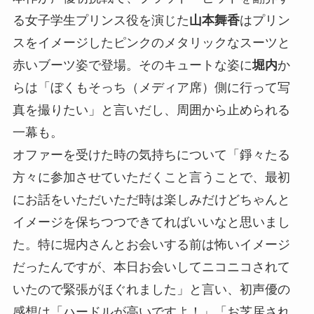
る女子学生プリンス役を演じた
山本舞香
はプリン
スをイメージしたピンクのメタリックなスーツと
赤いブーツ姿で登場。そのキュートな姿に
堀内
か
らは「ぼくもそっち（メディア席）側に行って写
真を撮りたい」と言いだし、周囲から止められる
一幕も。
オファーを受けた時の気持ちについて「錚々たる
方々に参加させていただくこと言うことで、最初
にお話をいただいただ時は楽しみだけどちゃんと
イメージを保ちつつできてればいいなと思いまし
た。特に堀内さんとお会いする前は怖いイメージ
だったんですが、本日お会いしてニコニコされて
いたので緊張がほぐれました」と言い、初声優の
感想は「ハードルが高いですよ！」「お芝居され