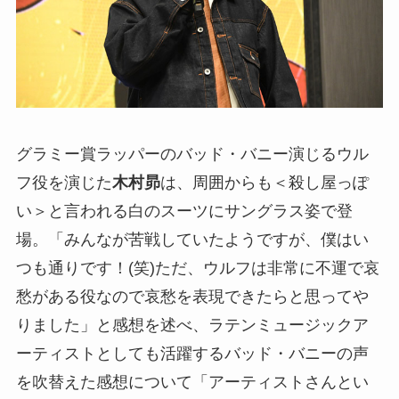
グラミー賞ラッパーのバッド・バニー演じるウル
フ役を演じた
木村昴
は、周囲からも＜殺し屋っぽ
い＞と言われる白のスーツにサングラス姿で登
場。「みんなが苦戦していたようですが、僕はい
つも通りです！(笑)ただ、ウルフは非常に不運で哀
愁がある役なので哀愁を表現できたらと思ってや
りました」と感想を述べ、ラテンミュージックア
ーティストとしても活躍するバッド・バニーの声
を吹替えた感想について「アーティストさんとい