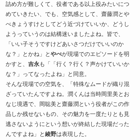
詰め方が難しくて、役者である以上役みたいにつ
めていきたい、でも、空気感として、齋藤潤とや
べきょうすけとしてどう近づけていいか、どうし
ようっていうのは結構迷いましたよね。皆で、
「いい子そうですけどあいさつだけでいいのか
な？」とかね」と
やべ
が現場でのエピソードを明
かすと、
吉永
も「「行く？行く？声かけていいか
な？」ってなったよね」と同意。
そんな現場での空気を、「特殊なムードが織り混
ざっていたんですよね。潤くんは当時岡里美とお
なじ境遇で、岡聡美と齋藤潤という役者がこの作
品しか残せないもの、その魅力を一度たりとも見
逃さないようにという想いが終結した現場だった
んですよね」と
綾野
は表現した。