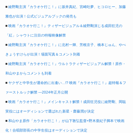
■
綾野剛主演『カラオケ行こ！』に坂井真紀、宮崎吐夢、ヒコロヒー、加藤
雅也が出演！公式ビジュアルブックの発売も
■
映画『カラオケ行こ！』ティザービジュアル＆綾野剛演じる成田狂児の
「紅」シャウトに注目の特報映像解禁
■
綾野剛主演『カラオケ行こ！』に北村一輝、芳根京子、橋本じゅん、やべ
きょうすけらが出演！場面写真＆コメント到着
■
綾野剛主演『カラオケ行こ！』ウルトラティザービジュアル解禁！原作・
和山やまからコメントも到着
■
ヤクザと中学生が運命的に出逢い…!? 映画『カラオケ行こ！』超特報＆フ
ァーストルック解禁 ―2024年正月公開
■
映画『カラオケ行こ！』メインキャスト解禁！成田狂児役に綾野剛、岡聡
実役にはオーディションで選ばれた新星・齋藤潤が決定
■
和山やま原作「カラオケ行こ！」が山下敦弘監督×野木亜紀子脚本で映画
化！合唱部部長の中学生役はオーディションで決定