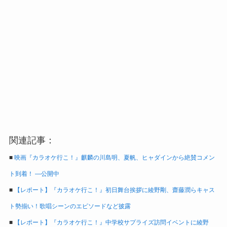
関連記事：
■
映画『カラオケ行こ！』麒麟の川島明、夏帆、ヒャダインから絶賛コメン
ト到着！ ―公開中
■
【レポート】『カラオケ行こ！』初日舞台挨拶に綾野剛、齋藤潤らキャス
ト勢揃い！歌唱シーンのエピソードなど披露
■
【レポート】『カラオケ行こ！』中学校サプライズ訪問イベントに綾野