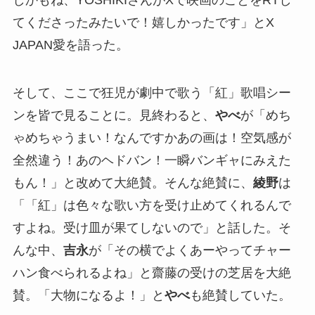
てくださったみたいで！嬉しかったです」とX
JAPAN愛を語った。
そして、ここで狂児が劇中で歌う「紅」歌唱シー
ンを皆で見ることに。見終わると、
やべ
が「めち
ゃめちゃうまい！なんですかあの画は！空気感が
全然違う！あのヘドバン！一瞬バンギャにみえた
もん！」と改めて大絶賛。そんな絶賛に、
綾野
は
「「紅」は色々な歌い方を受け止めてくれるんで
すよね。受け皿が果てしないので」と話した。そ
んな中、
吉永
が「その横でよくあーやってチャー
ハン食べられるよね」と齋藤の受けの芝居を大絶
賛。「大物になるよ！」と
やべ
も絶賛していた。