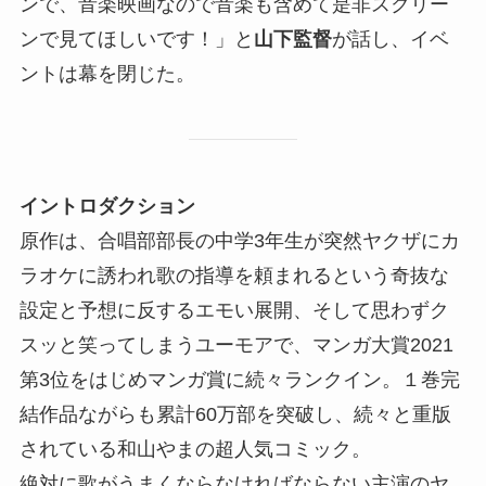
ンで、音楽映画なので音楽も含めて是非スクリー
ンで見てほしいです！」と
山下監督
が話し、イベ
ントは幕を閉じた。
イントロダクション
原作は、合唱部部長の中学3年生が突然ヤクザにカ
ラオケに誘われ歌の指導を頼まれるという奇抜な
設定と予想に反するエモい展開、そして思わずク
スッと笑ってしまうユーモアで、マンガ大賞2021
第3位をはじめマンガ賞に続々ランクイン。１巻完
結作品ながらも累計60万部を突破し、続々と重版
されている和山やまの超人気コミック。
絶対に歌がうまくならなければならない主演のヤ