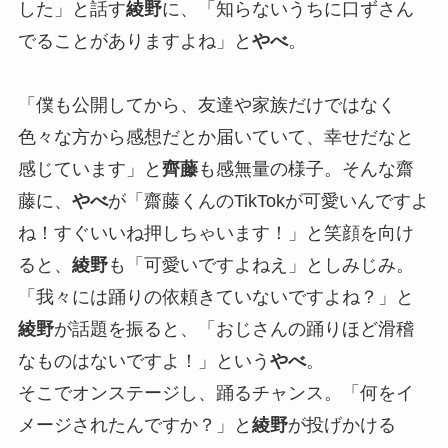
した」と話す
綾野
に、「知らないうちに口ずさん
でることがありますよね」と
やべ
。
「僕も公開してから、友達や家族だけではなく
色々な方から感想だとか届いていて、幸せだなと
感じています」と
齊藤
も感無量の様子。そんな齋
藤に、
やべ
が「齋藤くんのTikTokが可愛いんですよ
ね！すぐいいね押しちゃいます！」と笑顔を向け
ると、
綾野
も「可愛いですよねえ」としみじみ。
「我々には踊りの依頼きていないですよね？」と
綾野
が話題を振ると、「おじさんの踊りほど滑稽
なものはないですよ！」という
やべ
。
そこでオンステージし、踊るチャンス。「何をイ
メージされたんですか？」と
綾野
が投げかける