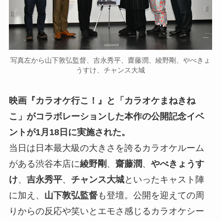
写真左から山下敦弘監督、吉永秀平、齋藤潤、綾野剛、やべきょ
うすけ、チャンス大城
映画『カラオケ行こ！』と「カラオケまねきね
こ」がコラボレーションした本作の公開記念イベ
ントが1月18日に実施された。
当日は日本最大級の大きさを誇るカラオケルーム
がある渋谷本店に
綾野剛
、
齋藤潤
、
やべきょうす
け
、
吉永秀平
、
チャンス大城
といったキャスト陣
に加え、
山下敦弘監督
も登壇。公開を迎えての周
りからの反応や笑いとエモさ感じるカラオケシー