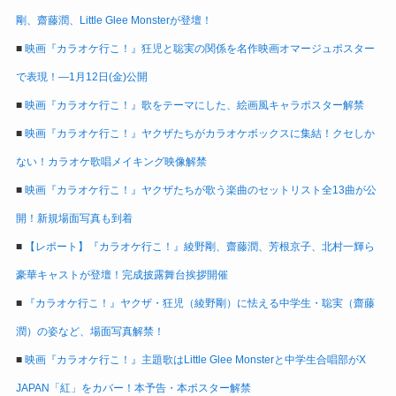
剛、齋藤潤、Little Glee Monsterが登壇！
■
映画『カラオケ行こ！』狂児と聡実の関係を名作映画オマージュポスター
で表現！―1月12日(金)公開
■
映画『カラオケ行こ！』歌をテーマにした、絵画風キャラポスター解禁
■
映画『カラオケ行こ！』ヤクザたちがカラオケボックスに集結！クセしか
ない！カラオケ歌唱メイキング映像解禁
■
映画『カラオケ行こ！』ヤクザたちが歌う楽曲のセットリスト全13曲が公
開！新規場面写真も到着
■
【レポート】『カラオケ行こ！』綾野剛、齋藤潤、芳根京子、北村一輝ら
豪華キャストが登壇！完成披露舞台挨拶開催
■
『カラオケ行こ！』ヤクザ・狂児（綾野剛）に怯える中学生・聡実（齋藤
潤）の姿など、場面写真解禁！
■
映画『カラオケ行こ！』主題歌はLittle Glee Monsterと中学生合唱部がX
JAPAN「紅」をカバー！本予告・本ポスター解禁