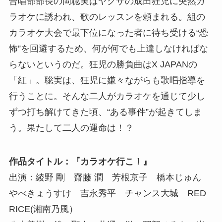
合唱部部長の岡聡実はヤクザの成田狂児に突然カ
ラオケに誘われ、歌のレッスンを頼まれる。組の
カラオケ大会で最下位になった者に待ち受ける“恐
怖”を回避するため、何が何でも上達しなければな
らないというのだ。狂児の勝負曲はX JAPANの
「紅」。聡実は、狂児に嫌々ながらも歌唱指導を
行うことに。そんな二人がカラオケを通じて少し
ずつ打ち解けてきた頃、“ある事件”が起きてしま
う。果たして二人の運命は！？
作品タイトル：『カラオケ行こ！』
出演：綾野 剛 齋藤 潤 芳根京子 橋本じゅん
やべきょうすけ 吉永秀平 チャンス大城 RED
RICE(湘南乃風）