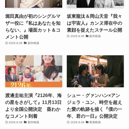
堀田真由が初のシングルマ
坂東龍汰＆岡山天音『我々
ザー役に『私はあなたを知
は宇宙人』カンヌ滞在中の
らない、』場面カット＆コ
素顔を捉えたスチール公開
メント公開
2026.8.06
新作映画
2026.8.06
新作映画
渡邊圭祐主演『2126年、海
シュー・グァンハン×アン
の星をさがして』11月13日
ジェラ・ユン、時空を超え
より全国公開決定 葵わか
た愛の軌跡を描く『僕の一
なコメント到着
年、君の一日』公開決定
2026.8.06
新作映画
2026.8.06
香港映画