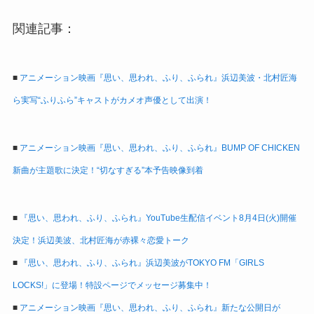
関連記事：
■
アニメーション映画『思い、思われ、ふり、ふられ』浜辺美波・北村匠海
ら実写“ふりふら”キャストがカメオ声優として出演！
■
アニメーション映画『思い、思われ、ふり、ふられ』BUMP OF CHICKEN
新曲が主題歌に決定！“切なすぎる”本予告映像到着
■
『思い、思われ、ふり、ふられ』YouTube生配信イベント8月4日(火)開催
決定！浜辺美波、北村匠海が赤裸々恋愛トーク
■
『思い、思われ、ふり、ふられ』浜辺美波がTOKYO FM「GIRLS
LOCKS!」に登場！特設ページでメッセージ募集中！
■
アニメーション映画『思い、思われ、ふり、ふられ』新たな公開日が