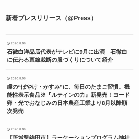
新着プレスリリース（@Press）
2026.8.06
石徹白洋品店代表がテレビに9月に出演 石徹白
に伝わる直線裁断の服づくりについて紹介
2026.8.06
瞳の“ぼやけ・かすみ”に、毎日のたまご習慣。機
能性表示食品※『ルテインの力』新発売！ヨード
卵・光でおなじみの日本農産工業より8月以降順
次発売
2026.8.06
【茨城県鉾田市】ラーケーションプログラム神社