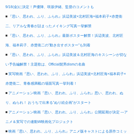
9/18(金)に決定！声優陣、咲坂伊緒、監督のコメントも
■
『思い、思われ、ふり、ふられ』浜辺美波×北村匠海×福本莉子×赤楚衛
二、リアルな青春が詰まったメイキング写真一挙解禁
■
『思い、思われ、ふり、ふられ』最新ポスター解禁！浜辺美波、北村匠
海、福本莉子、赤楚衛二の”動き出すポスター”も到着
■
『思い、思われ、ふり、ふられ』浜辺美波＆北村匠海のキスシーンが切な
い予告編解禁！主題歌は、Official髭男dismの名曲
■
実写映画『思い、思われ、ふり、ふられ』浜辺美波×北村匠海×福本莉子×
赤楚衛二、青春感満載の場面写真一挙到着！
■
アニメーション映画『思い、思われ、ふり、ふられ』思い、思われ、ぬ
り、ぬられ！ おうちで出来る”ぬり絵企画”がスタート
■
アニメーション映画『思い、思われ、ふり、ふられ』公開延期が決定 ―ア
ニメ＆実写での連動W映画化プロジェクト
■
映画『思い、思われ、ふり、ふられ』アニメ版キャストによる原作コミッ