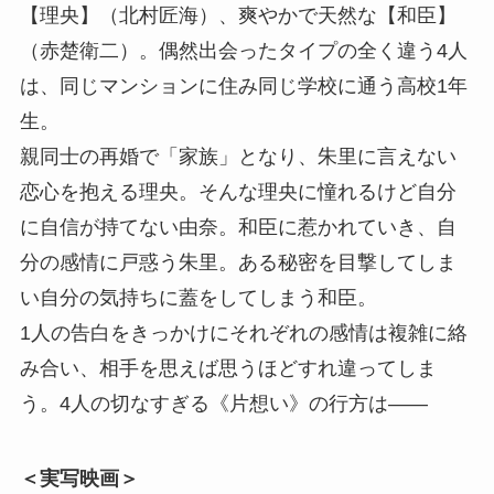
【理央】（北村匠海）、爽やかで天然な【和臣】
（赤楚衛二）。偶然出会ったタイプの全く違う4人
は、同じマンションに住み同じ学校に通う高校1年
生。
親同士の再婚で「家族」となり、朱里に言えない
恋心を抱える理央。そんな理央に憧れるけど自分
に自信が持てない由奈。和臣に惹かれていき、自
分の感情に戸惑う朱里。ある秘密を目撃してしま
い自分の気持ちに蓋をしてしまう和臣。
1人の告白をきっかけにそれぞれの感情は複雑に絡
み合い、相手を思えば思うほどすれ違ってしま
う。4人の切なすぎる《片想い》の行方は――
＜実写映画＞