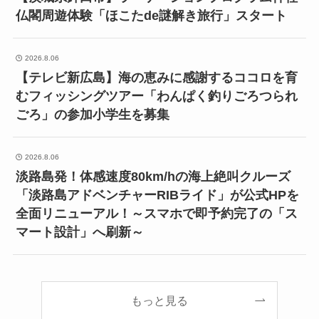
仏閣周遊体験「ほこたde謎解き旅行」スタート
2026.8.06
【テレビ新広島】海の恵みに感謝するココロを育
むフィッシングツアー「わんぱく釣りごろつられ
ごろ」の参加小学生を募集
2026.8.06
淡路島発！体感速度80km/hの海上絶叫クルーズ
「淡路島アドベンチャーRIBライド」が公式HPを
全面リニューアル！～スマホで即予約完了の「ス
マート設計」へ刷新～
もっと見る