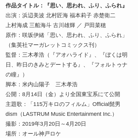
作品タイトル：『思い、思われ、ふり、ふられ』
出演：浜辺美波 北村匠海 福本莉子 赤楚衛二
上村海成 三船海斗 古川雄輝 ／ 戸田菜穂
原作：咲坂伊緒「思い、思われ、ふり、ふられ」
（集英社マーガレットコミックス刊）
監督：三木孝浩（『アオハライド』、『ぼくは明
日、昨日のきみとデートする』、『フォルトゥナ
の瞳』）
脚本：米内山陽子 三木孝浩
公開：8月14日（金）より全国東宝系にて公開
主題歌：「115万キロのフィルム」Official髭男
dism（LASTRUM Music Entertainment Inc.）
撮影：2019年3月20日～4月20日
場所：オール神戸ロケ