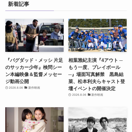
新着記事
『バグダッド・メッシ 片足
相葉雅紀主演『4アウト ─
のサッカー少年』検問シー
もう一度、プレイボール
ン本編映像＆監督メッセー
─』場面写真解禁 黒島結
ジ動画公開
菜、松本利夫らキャスト登
壇イベントの開催決定
2026.8.06
新作映画
2026.8.06
新作映画