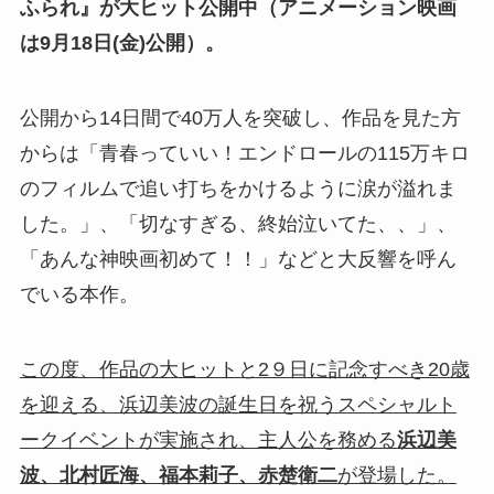
ふられ』が大ヒット公開中（アニメーション映画
は9月18日(金)公開）。
公開から14日間で40万人を突破し、作品を見た方
からは「青春っていい！エンドロールの115万キロ
のフィルムで追い打ちをかけるように涙が溢れま
した。」、「切なすぎる、終始泣いてた、、」、
「あんな神映画初めて！！」などと大反響を呼ん
でいる本作。
この度、作品の大ヒットと2９日に記念すべき20歳
を迎える、浜辺美波の誕生日を祝うスペシャルト
ークイベントが実施され、主人公を務める
浜辺美
波、北村匠海、福本莉子、赤楚衛二
が登場した。