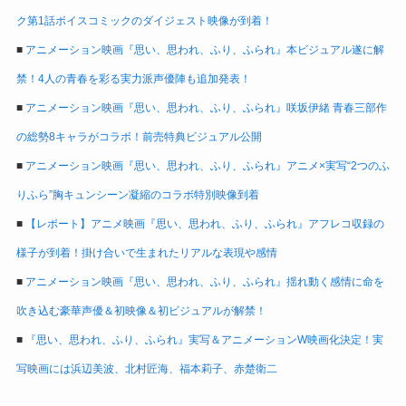
ク第1話ボイスコミックのダイジェスト映像が到着！
■
アニメーション映画『思い、思われ、ふり、ふられ』本ビジュアル遂に解
禁！4人の青春を彩る実力派声優陣も追加発表！
■
アニメーション映画『思い、思われ、ふり、ふられ』咲坂伊緒 青春三部作
の総勢8キャラがコラボ！前売特典ビジュアル公開
■
アニメーション映画『思い、思われ、ふり、ふられ』アニメ×実写“2つのふ
りふら”胸キュンシーン凝縮のコラボ特別映像到着
■
【レポート】アニメ映画『思い、思われ、ふり、ふられ』アフレコ収録の
様子が到着！掛け合いで生まれたリアルな表現や感情
■
アニメーション映画『思い、思われ、ふり、ふられ』揺れ動く感情に命を
吹き込む豪華声優＆初映像＆初ビジュアルが解禁！
■
『思い、思われ、ふり、ふられ』実写＆アニメーションW映画化決定！実
写映画には浜辺美波、北村匠海、福本莉子、赤楚衛二