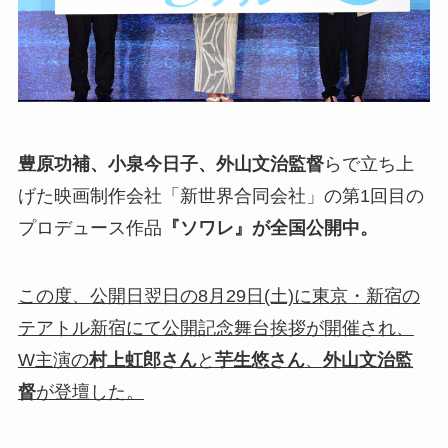
豊原功補、小泉今日子、外山文治監督
らで立ち上
げた映画制作会社「新世界合同会社」の第1回目の
プロデュース作品
『ソワレ』が全国公開中。
この度、公開日翌日の8月29日(土)に東京・新宿の
テアトル新宿にて公開記念舞台挨拶が開催され、
W主演の
村上虹郎さん
と
芋生悠さん
、
外山文治監
督
が登壇した。