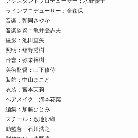
アシスタントプロデューサー：水野優子
ラインプロデューサー：金森保
音楽：朝岡さやか
音楽監督：亀井登志夫
撮影：池田直矢
照明：舘野秀樹
音響：弥栄裕樹
美術監督：山下修侍
装飾：中山まこと
衣装：宮本茉莉
ヘアメイク：河本花葉
編集：加藤ひとみ
スチール：敷地沙織
助監督：石川浩之