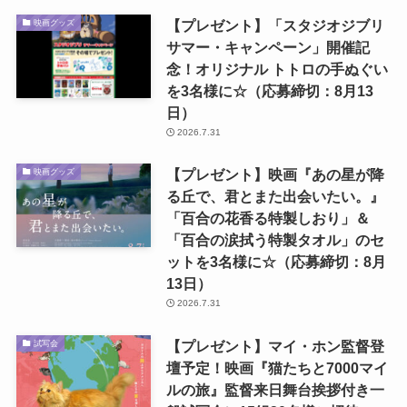
【プレゼント】「スタジオジブリ
映画グッズ
サマー・キャンペーン」開催記
念！オリジナル トトロの手ぬぐい
を3名様に☆（応募締切：8月13
日）
2026.7.31
【プレゼント】映画『あの星が降
映画グッズ
る丘で、君とまた出会いたい。』
「百合の花香る特製しおり」＆
「百合の涙拭う特製タオル」のセ
ットを3名様に☆（応募締切：8月
13日）
2026.7.31
【プレゼント】マイ・ホン監督登
試写会
壇予定！映画『猫たちと7000マイ
ルの旅』監督来日舞台挨拶付き一