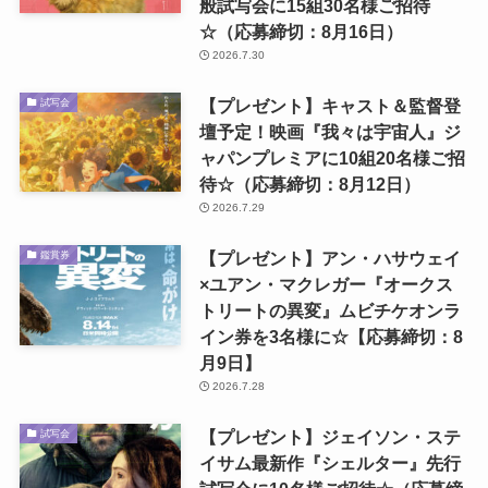
般試写会に15組30名様ご招待
☆（応募締切：8月16日）
2026.7.30
【プレゼント】キャスト＆監督登
試写会
壇予定！映画『我々は宇宙人』ジ
ャパンプレミアに10組20名様ご招
待☆（応募締切：8月12日）
2026.7.29
【プレゼント】アン・ハサウェイ
鑑賞券
×ユアン・マクレガー『オークス
トリートの異変』ムビチケオンラ
イン券を3名様に☆【応募締切：8
月9日】
2026.7.28
【プレゼント】ジェイソン・ステ
試写会
イサム最新作『シェルター』先行