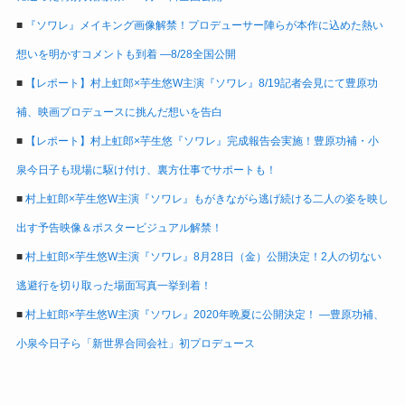
■
『ソワレ』メイキング画像解禁！プロデューサー陣らが本作に込めた熱い
想いを明かすコメントも到着 ―8/28全国公開
■
【レポート】村上虹郎×芋生悠W主演『ソワレ』8/19記者会見にて豊原功
補、映画プロデュースに挑んだ想いを告白
■
【レポート】村上虹郎×芋生悠『ソワレ』完成報告会実施！豊原功補・小
泉今日子も現場に駆け付け、裏方仕事でサポートも！
■
村上虹郎×芋生悠W主演『ソワレ』もがきながら逃げ続ける二人の姿を映し
出す予告映像＆ポスタービジュアル解禁！
■
村上虹郎×芋生悠W主演『ソワレ』8月28日（金）公開決定！2人の切ない
逃避行を切り取った場面写真一挙到着！
■
村上虹郎×芋生悠W主演『ソワレ』2020年晩夏に公開決定！ ―豊原功補、
小泉今日子ら「新世界合同会社」初プロデュース