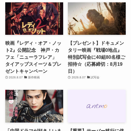
映画『レディ・オア・ノッ
【プレゼント】ドキュメン
ト2』公開記念 神戸・カ
タリー映画『戦場0地点』
フェ「ニューラフレア」
特別試写会に40組80名様ご
タイアップスイーツ＆プレ
招待☆（応募締切：8月19
ゼントキャンペーン
日）
2026.8.07
新作映画
2026.8.07
試写会
「中国ドラマが好き！いま
【重要】サーバー移行に伴