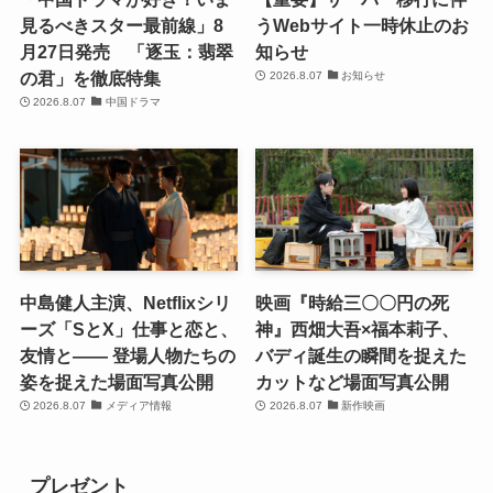
見るべきスター最前線」8
うWebサイト一時休止のお
月27日発売 「逐玉：翡翠
知らせ
の君」を徹底特集
2026.8.07
お知らせ
2026.8.07
中国ドラマ
中島健人主演、Netflixシリ
映画『時給三〇〇円の死
ーズ「SとX」仕事と恋と、
神』西畑大吾×福本莉子、
友情と―― 登場人物たちの
バディ誕生の瞬間を捉えた
姿を捉えた場面写真公開
カットなど場面写真公開
2026.8.07
メディア情報
2026.8.07
新作映画
プレゼント