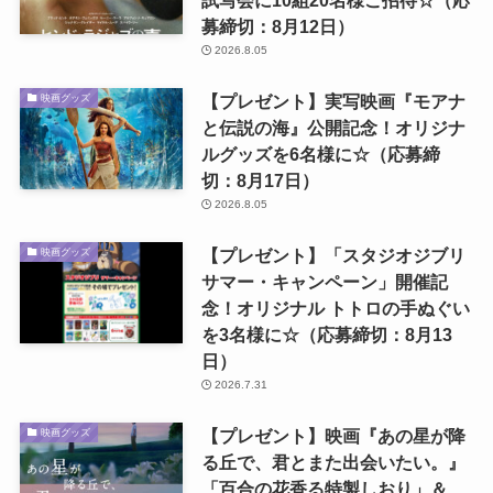
募締切：8月12日）
2026.8.05
【プレゼント】実写映画『モアナ
映画グッズ
と伝説の海』公開記念！オリジナ
ルグッズを6名様に☆（応募締
切：8月17日）
2026.8.05
【プレゼント】「スタジオジブリ
映画グッズ
サマー・キャンペーン」開催記
念！オリジナル トトロの手ぬぐい
を3名様に☆（応募締切：8月13
日）
2026.7.31
【プレゼント】映画『あの星が降
映画グッズ
る丘で、君とまた出会いたい。』
「百合の花香る特製しおり」＆