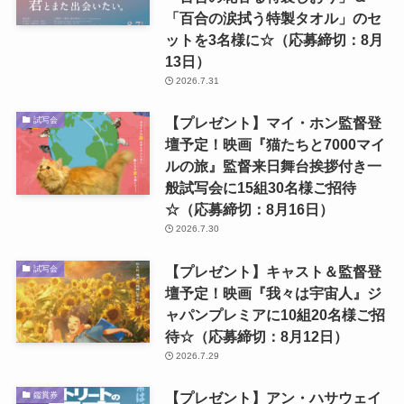
「百合の涙拭う特製タオル」のセ
ットを3名様に☆（応募締切：8月
13日）
2026.7.31
【プレゼント】マイ・ホン監督登
試写会
壇予定！映画『猫たちと7000マイ
ルの旅』監督来日舞台挨拶付き一
般試写会に15組30名様ご招待
☆（応募締切：8月16日）
2026.7.30
【プレゼント】キャスト＆監督登
試写会
壇予定！映画『我々は宇宙人』ジ
ャパンプレミアに10組20名様ご招
待☆（応募締切：8月12日）
2026.7.29
【プレゼント】アン・ハサウェイ
鑑賞券