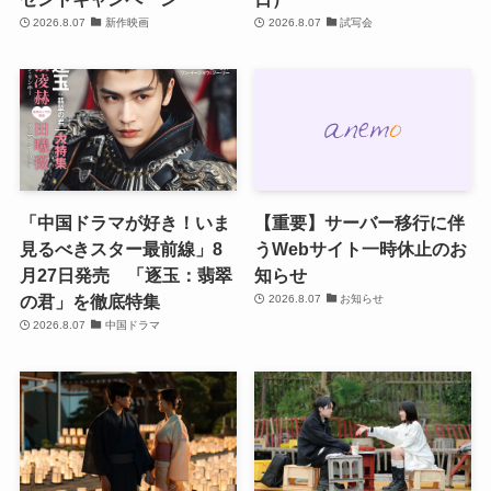
2026.8.07
新作映画
2026.8.07
試写会
「中国ドラマが好き！いま
【重要】サーバー移行に伴
見るべきスター最前線」8
うWebサイト一時休止のお
月27日発売 「逐玉：翡翠
知らせ
の君」を徹底特集
2026.8.07
お知らせ
2026.8.07
中国ドラマ