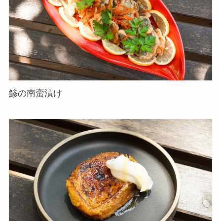
鯵の南蛮漬け