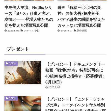
中島健人主演、Netflixシリ
映画『時給三〇〇円の死
ーズ「SとX」仕事と恋と、
神』西畑大吾×福本莉子、
友情と―― 登場人物たちの
バディ誕生の瞬間を捉えた
姿を捉えた場面写真公開
カットなど場面写真公開
2026.8.07
メディア情報
2026.8.07
新作映画
プレゼント
【プレゼント】ドキュメンタリー
試写会
映画『戦場0地点』特別試写会に
40組80名様ご招待☆（応募締切：
8月19日）
2026.8.07
【プレゼント】『ヒンド・ラジャ
試写会
ブの声』トークイベント付き特別
試写会に10組20名様ご招待☆（応