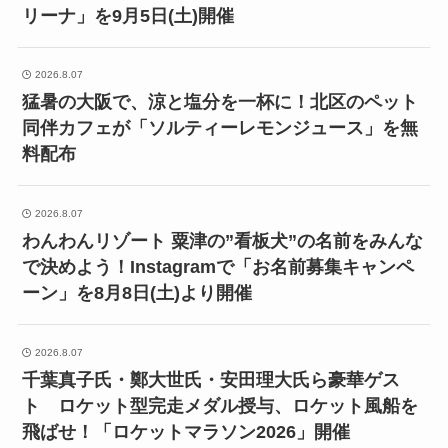
リーナ」を9月5日(土)開催
2026.8.07
猛暑の大阪で、涼と塩分を一杯に！北区のペット
同伴カフェが「ソルティーレモンジュース」を無
料配布
2026.8.07
わんわんリゾート 粟津の”看板犬”の名前をみんな
で決めよう！Instagramで「お名前募集キャンペ
ーン」を8月8日(土)より開催
2026.8.07
千葉真子氏・鄭大世氏・安田理大氏ら豪華ゲス
ト ロケット型完走メダル授与、ロケット風船を
飛ばせ！「ロケットマラソン2026」開催