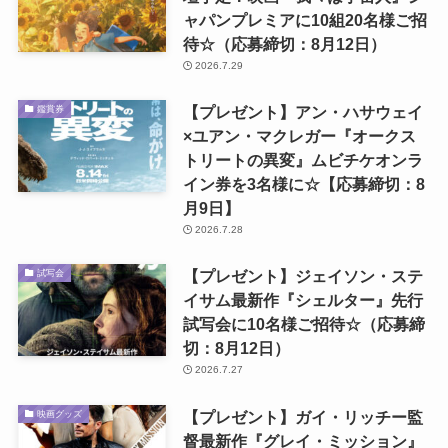
ャパンプレミアに10組20名様ご招
待☆（応募締切：8月12日）
2026.7.29
【プレゼント】アン・ハサウェイ
鑑賞券
×ユアン・マクレガー『オークス
トリートの異変』ムビチケオンラ
イン券を3名様に☆【応募締切：8
月9日】
2026.7.28
【プレゼント】ジェイソン・ステ
試写会
イサム最新作『シェルター』先行
試写会に10名様ご招待☆（応募締
切：8月12日）
2026.7.27
【プレゼント】ガイ・リッチー監
映画グッズ
督最新作『グレイ・ミッション』