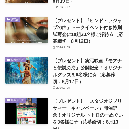
8月19日）
2026.8.07
【プレゼント】『ヒンド・ラジャ
試写会
ブの声』トークイベント付き特別
試写会に10組20名様ご招待☆（応
募締切：8月12日）
2026.8.05
【プレゼント】実写映画『モアナ
映画グッズ
と伝説の海』公開記念！オリジナ
ルグッズを6名様に☆（応募締
切：8月17日）
2026.8.05
【プレゼント】「スタジオジブリ
映画グッズ
サマー・キャンペーン」開催記
念！オリジナル トトロの手ぬぐい
を3名様に☆（応募締切：8月13
日）