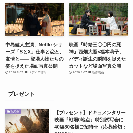
中島健人主演、Netflixシリ
映画『時給三〇〇円の死
ーズ「SとX」仕事と恋と、
神』西畑大吾×福本莉子、
友情と―― 登場人物たちの
バディ誕生の瞬間を捉えた
姿を捉えた場面写真公開
カットなど場面写真公開
2026.8.07
メディア情報
2026.8.07
新作映画
プレゼント
【プレゼント】ドキュメンタリー
試写会
映画『戦場0地点』特別試写会に
40組80名様ご招待☆（応募締切：