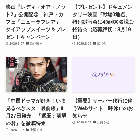
映画『レディ・オア・ノッ
【プレゼント】ドキュメン
ト2』公開記念 神戸・カ
タリー映画『戦場0地点』
フェ「ニューラフレア」
特別試写会に40組80名様ご
タイアップスイーツ＆プレ
招待☆（応募締切：8月19
ゼントキャンペーン
日）
2026.8.07
新作映画
2026.8.07
試写会
「中国ドラマが好き！いま
【重要】サーバー移行に伴
見るべきスター最前線」8
うWebサイト一時休止のお
月27日発売 「逐玉：翡翠
知らせ
の君」を徹底特集
2026.8.07
お知らせ
2026.8.07
中国ドラマ