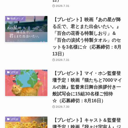
2026.7.31
【プレゼント】映画『あの星が降
映画グッズ
る丘で、君とまた出会いたい。』
「百合の花香る特製しおり」＆
「百合の涙拭う特製タオル」のセ
ットを3名様に☆（応募締切：8月
13日）
2026.7.31
【プレゼント】マイ・ホン監督登
試写会
壇予定！映画『猫たちと7000マイ
ルの旅』監督来日舞台挨拶付き一
般試写会に15組30名様ご招待
☆（応募締切：8月16日）
2026.7.30
【プレゼント】キャスト＆監督登
試写会
壇予定！映画『我々は宇宙人』ジ