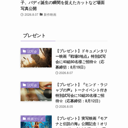
子、バディ誕生の瞬間を捉えたカットなど場面
写真公開
2026.8.07
新作映画
プレゼント
。
【プレゼント】ドキュメンタリ
試写会
ー映画『戦場0地点』特別試写
会に40組80名様ご招待☆（応
募締切：8月19日）
2026.8.07
中
【プレゼント】『ヒンド・ラジ
試写会
ャブの声』トークイベント付き
特別試写会に10組20名様ご招
待☆（応募締切：8月12日）
2026.8.05
【プレゼント】実写映画『モア
映画グッズ
ナと伝説の海』公開記念！オリ