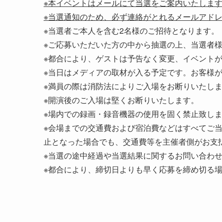
※本イベントはメールにて当選をご案内いたしま
※当選通知のため、必ず連絡がとれるメールアド
※当選者ご本人を含む2名様のご招待となります。
※ご応募いただいた方の中から抽選の上、当選者
※都合により、ゲストは予告なく変更、イベント
※当日はメディアの取材が入る予定です。お客様
※満員の際は消防法によりご入場をお断りいたし
※開演後のご入場は堅くお断りいたします。
※場内での録画・録音機器の使用を固く禁止致し
※会場までの交通費および宿泊費などはすべてご
止となった場合でも、交通費等を主催者側がお支
※当選の途中経過や当選結果に関するお問い合わ
※都合により、締切日よりも早く応募を締め切る