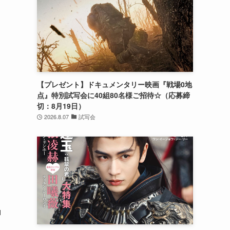
【プレゼント】ドキュメンタリー映画『戦場0地
点』特別試写会に40組80名様ご招待☆（応募締
切：8月19日）
2026.8.07
試写会
ロ