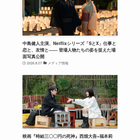
中島健人主演、Netflixシリーズ「SとX」仕事と
恋と、友情と―― 登場人物たちの姿を捉えた場
面写真公開
2026.8.07
メディア情報
映画『時給三〇〇円の死神』西畑大吾×福本莉