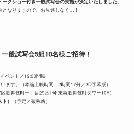
トークショー付き一般試写会の実施が決定いたしました
。
会となりますので、お見逃しなく…！
一般試写会5組10名様ご招待！
クイベント／19:00開映
います。（本編上映時間：2時間17分／2D字幕版）
区歌舞伎町一丁目29番1号 東急歌舞伎町タワー10F）
スト）
（予定／敬称略）