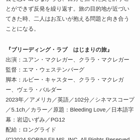
とができず反発を繰り返す。旅の目的地が近づい
てきた時、二人はお互いが抱える問題と向き合う
ことになる。
『ブリーディング・ラブ はじまりの旅』
出演：ユアン・マクレガー、クララ・マクレガー
監督：エマ・ウェステンバーグ
脚本：ルビー・キャスター、クララ・マクレガ
ー、ヴェラ・バルダー
2023年／アメリカ／英語／102分／シネマスコープ
／5.1ch／カラー／原題：Bleeding Love／日本語字
幕：岩辺いずみ／PG12
配給：ロングライド
(C)2024 SOBINI FILMS, INC. All Rights Reserved.