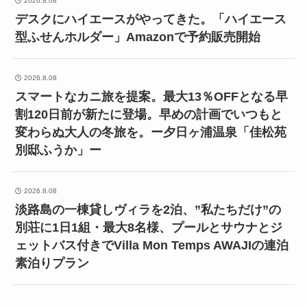
2026.8.08
デスクにハイエースがやってきた。「ハイエース
型ふせんホルダー」Amazonで予約販売開始
2026.8.08
スマートなカニ旅を提案。最大13％OFFとなる早
割120日前が新たに登場。早めの計画でいつもと
変わらぬ大人の冬旅を。ー夕日ヶ浦温泉「佳松苑
別邸ふうか」ー
2026.8.08
淡路島の一棟貸しヴィラを2泊、”私たちだけ”の
別荘に1日1組・最大8名様、プールとサウナとジ
ェットバス付きでVilla Mon Temps AWAJIの連泊
素泊りプラン