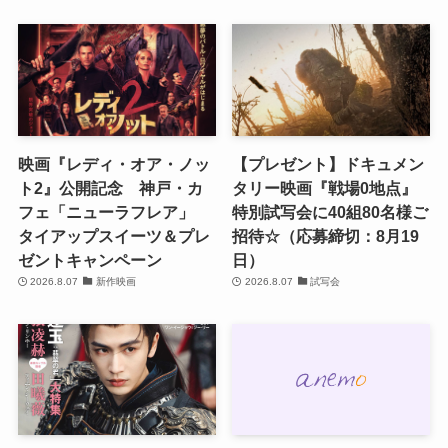
映画『レディ・オア・ノッ
【プレゼント】ドキュメン
ト2』公開記念 神戸・カ
タリー映画『戦場0地点』
フェ「ニューラフレア」
特別試写会に40組80名様ご
タイアップスイーツ＆プレ
招待☆（応募締切：8月19
ゼントキャンペーン
日）
2026.8.07
新作映画
2026.8.07
試写会