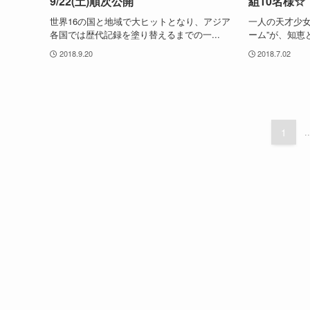
9/22(土)順次公開
組10名様☆
世界16の国と地域で大ヒットとなり、アジア
一人の天才少女
各国では歴代記録を塗り替えるまでの一...
ーム”が、知恵
2018.9.20
2018.7.02
1
..