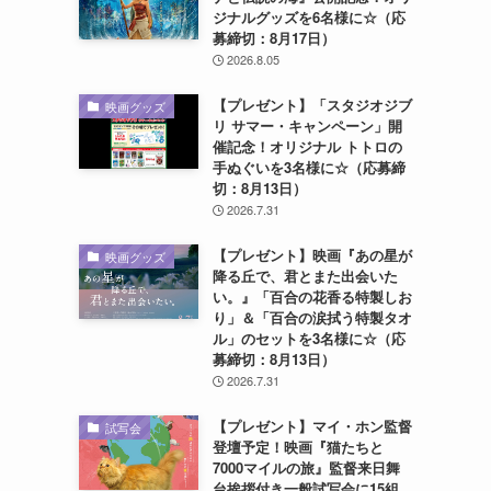
ジナルグッズを6名様に☆（応
募締切：8月17日）
2026.8.05
【プレゼント】「スタジオジブ
映画グッズ
リ サマー・キャンペーン」開
催記念！オリジナル トトロの
手ぬぐいを3名様に☆（応募締
切：8月13日）
2026.7.31
【プレゼント】映画『あの星が
映画グッズ
降る丘で、君とまた出会いた
い。』「百合の花香る特製しお
り」＆「百合の涙拭う特製タオ
ル」のセットを3名様に☆（応
募締切：8月13日）
2026.7.31
【プレゼント】マイ・ホン監督
試写会
登壇予定！映画『猫たちと
7000マイルの旅』監督来日舞
台挨拶付き一般試写会に15組