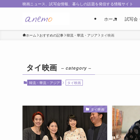
映画ニュース、試写会情報、暮らしの話題を発信する情報サイト
ホーム
試写会
ホーム
おすすめの記事
韓流・華流・アジア
タイ映画
タイ映画
– category –
韓流・華流・アジア
タイ映画
タイ映画