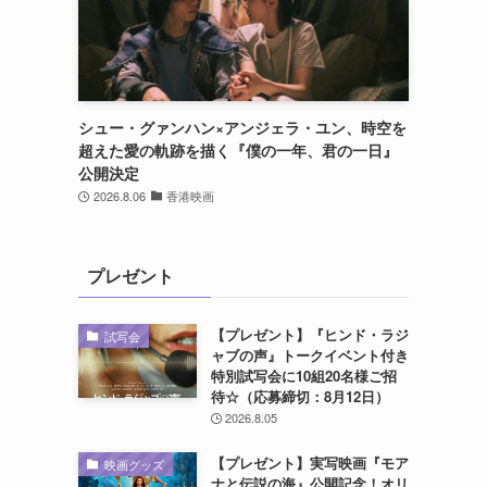
シュー・グァンハン×アンジェラ・ユン、時空を
超えた愛の軌跡を描く『僕の一年、君の一日』
公開決定
2026.8.06
香港映画
プレゼント
【プレゼント】『ヒンド・ラジ
試写会
ャブの声』トークイベント付き
特別試写会に10組20名様ご招
待☆（応募締切：8月12日）
2026.8.05
【プレゼント】実写映画『モア
映画グッズ
ナと伝説の海』公開記念！オリ