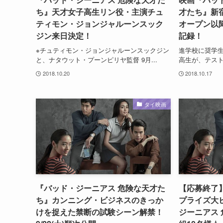
ち』天才女子高生リン役・主演チュ
才たち』新
ティモン・ジョンジャルーンスック
オープン以降
ジン来日決定！
記録！
※チュティモン・ジョンジャルーンスックジン
進学校に奨学
と、ナタウット・プーンピリヤ監督 9月...
高生が、テスト
2018.10.20
2018.10.17
タイ映画
『バッド・ジーニアス 危険な天才た
【応募終了
ち』カンニング・ビジネスのきっか
プライズ大
けを捉えた禁断の試験シーン解禁！
ジーニアス