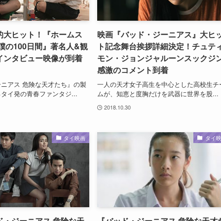
的大ヒット！『ホームス
映画『バッド・ジーニアス』大ヒ
僕の100日間』著名人&観
ト記念舞台挨拶詳細決定！チュテ
インタビュー映像が到着
モン・ジョンジャルーンスックジ
感激のコメント到着
ニアス 危険な天才たち』の製
一人の天才女子高生を中心とした高校生チ
タイ発の青春ファンタジ...
ムが、知恵と度胸だけを武器に世界を股...
2018.10.30
タイ映画
タイ
ド・ジーニアス 危険な天
『バッド・ジーニアス 危険な天才