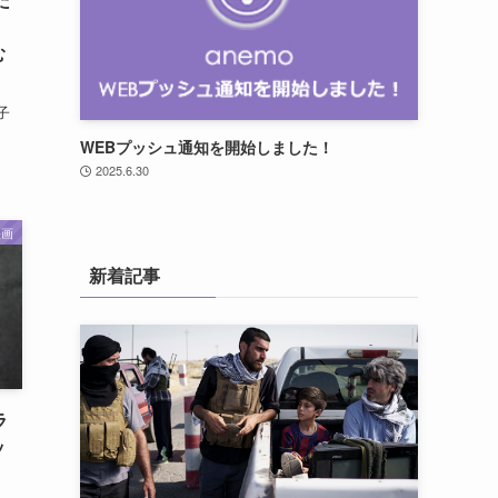
む
子
WEBプッシュ通知を開始しました！
2025.6.30
映画
新着記事
ラ
ッ