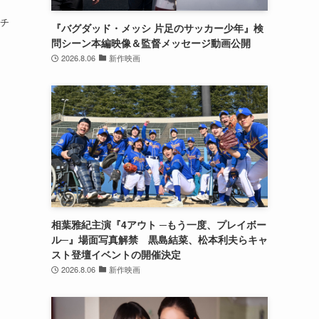
罪チ
『バグダッド・メッシ 片足のサッカー少年』検
問シーン本編映像＆監督メッセージ動画公開
2026.8.06
新作映画
相葉雅紀主演『4アウト ─もう一度、プレイボー
ル─』場面写真解禁 黒島結菜、松本利夫らキャ
スト登壇イベントの開催決定
2026.8.06
新作映画