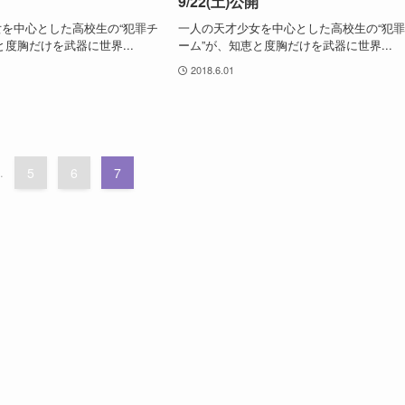
9/22(土)公開
を中心とした高校生の“犯罪チ
一人の天才少女を中心とした高校生の“犯
と度胸だけを武器に世界...
ーム”が、知恵と度胸だけを武器に世界...
2018.6.01
.
5
6
7