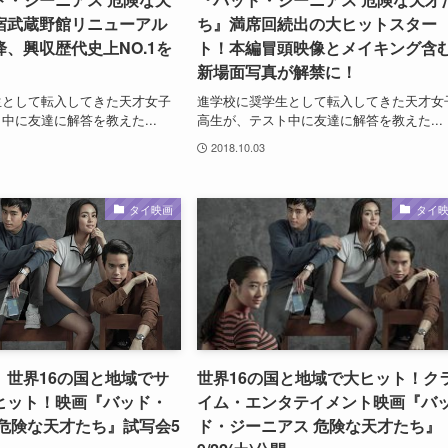
宿武蔵野館リニューアル
ち』満席回続出の大ヒットスター
、興収歴代史上NO.1を
ト！本編冒頭映像とメイキング含
新場面写真が解禁に！
生として転入してきた天才女子
進学校に奨学生として転入してきた天才女
中に友達に解答を教えた...
高生が、テスト中に友達に解答を教えた...
2018.10.03
タイ映画
タイ
】世界16の国と地域でサ
世界16の国と地域で大ヒット！ク
ヒット！映画『バッド・
イム・エンタテイメント映画『バ
 危険な天才たち』試写会5
ド・ジーニアス 危険な天才たち』