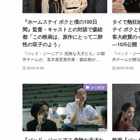
『ホームステイ ボクと僕の100日
タイで熱狂
間』監督・キャストとの対談で森絵
テイ ボクと
都「この映画は、原作にとって二卵
客大絶賛の
性の双子のよう」
―10/5公開
『バッド・ジーニアス 危険な天才たち』の製
『バッド・ジー
作チームが、直木賞受賞作家・森絵都が...
作チームが贈る
2019.10.04
2019.10.03
タイ映画
『バッド・ジーニアス 危険な天才た
映画『バッ