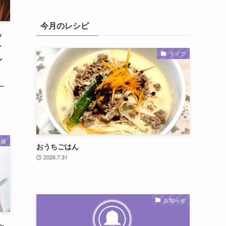
今月のレシピ
ッ
ィ
ライフ
ン
ー
映画
おうちごはん
2026.7.31
お知らせ
た