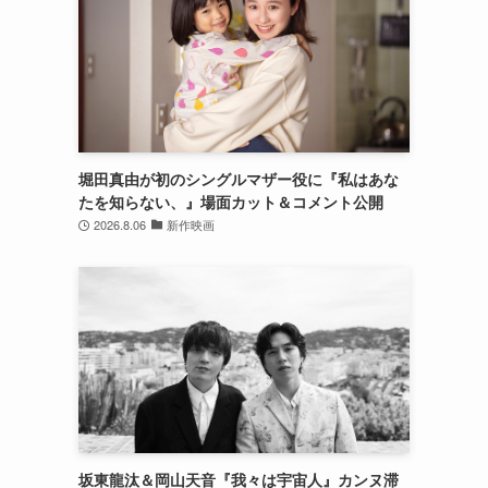
堀田真由が初のシングルマザー役に『私はあな
たを知らない、』場面カット＆コメント公開
2026.8.06
新作映画
坂東龍汰＆岡山天音『我々は宇宙人』カンヌ滞