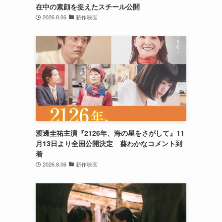
在中の素顔を捉えたスチール公開
2026.8.06
新作映画
渡邊圭祐主演『2126年、海の星をさがして』11
月13日より全国公開決定 葵わかなコメント到
着
2026.8.06
新作映画