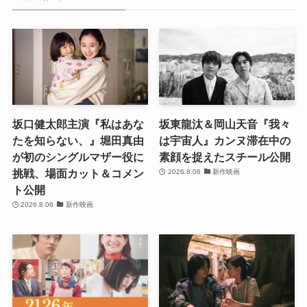
坂口健太郎主演『私はあな
坂東龍汰＆岡山天音『我々
たを知らない、』堀田真由
は宇宙人』カンヌ滞在中の
が初のシングルマザー役に
素顔を捉えたスチール公開
挑戦、場面カット＆コメン
2026.8.06
新作映画
ト公開
2026.8.06
新作映画