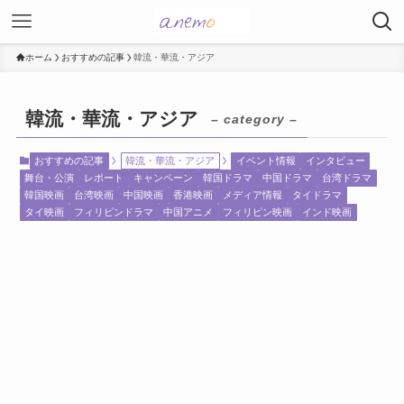
ホーム
おすすめの記事
韓流・華流・アジア
韓流・華流・アジア
– category –
おすすめの記事
韓流・華流・アジア
イベント情報
インタビュー
舞台・公演
レポート
キャンペーン
韓国ドラマ
中国ドラマ
台湾ドラマ
韓国映画
台湾映画
中国映画
香港映画
メディア情報
タイドラマ
タイ映画
フィリピンドラマ
中国アニメ
フィリピン映画
インド映画