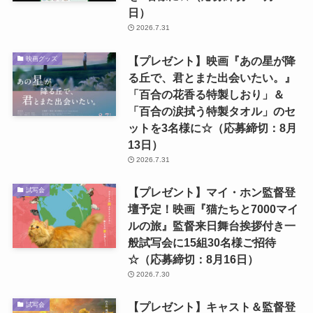
日）
2026.7.31
【プレゼント】映画『あの星が降
映画グッズ
る丘で、君とまた出会いたい。』
「百合の花香る特製しおり」＆
「百合の涙拭う特製タオル」のセ
ットを3名様に☆（応募締切：8月
13日）
2026.7.31
【プレゼント】マイ・ホン監督登
試写会
壇予定！映画『猫たちと7000マイ
ルの旅』監督来日舞台挨拶付き一
般試写会に15組30名様ご招待
☆（応募締切：8月16日）
2026.7.30
【プレゼント】キャスト＆監督登
試写会