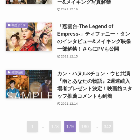
ー&メイキング写真解禁
2021.12.16
「燕雲台-The Legend of
中国ドラマ
Empress-」ティファニー・タン
のインタビュー&メイキング映像
一部解禁！さらにPVも公開
2021.12.15
カン・ハヌル×チョン・ウヒ共演
韓国映画
『雨とあなたの物語』2週連続入
場者プレゼント決定！映画館スタ
ッフ推薦コメントも到着
2021.12.14
1
...
178
179
180
...
342