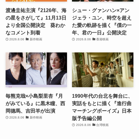
渡邊圭祐主演『2126年、海
シュー・グァンハン×アン
の星をさがして』11月13日
ジェラ・ユン、時空を超え
より全国公開決定 葵わか
た愛の軌跡を描く『僕の一
なコメント到着
年、君の一日』公開決定
2026.8.06
新作映画
2026.8.06
香港映画
毎熊克哉×小島梨里杏『月
1990年代の台北を舞台に、
がみている』に黒木瞳、西
実話をもとに描く『進行曲
岡德馬、吉田羊が出演
マーチングボーイズ』日本
版予告編公開
2026.8.06
新作映画
2026.8.06
台湾映画