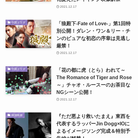
2021.12.17
「狼殿下‐Fate of Love‐」第1回特
中国ドラマ
別公開！ダレン・ワン＆リー・チ
ンのピュアな初恋の序章は見逃し
厳禁！
2021.12.17
「花の都に虎（とら）われて～
中国ドラマ
The Romance of Tiger and Rose
～」チャオ・ルースーのお茶目な
NGシーン公開！
2021.12.17
『ただ悪より救いたまえ』東西を
韓国映画
代表するラッパーJin Dogg×IOに
よるイメージソング完成＆特別予