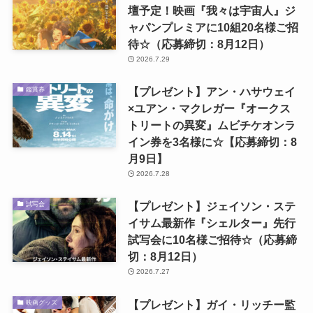
壇予定！映画『我々は宇宙人』ジ
ャパンプレミアに10組20名様ご招
待☆（応募締切：8月12日）
2026.7.29
【プレゼント】アン・ハサウェイ
鑑賞券
×ユアン・マクレガー『オークス
トリートの異変』ムビチケオンラ
イン券を3名様に☆【応募締切：8
月9日】
2026.7.28
【プレゼント】ジェイソン・ステ
試写会
イサム最新作『シェルター』先行
試写会に10名様ご招待☆（応募締
切：8月12日）
2026.7.27
【プレゼント】ガイ・リッチー監
映画グッズ