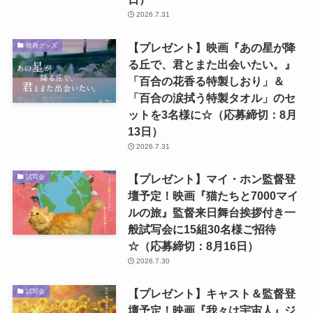
2026.7.31
【プレゼント】映画『あの星が降
映画グッズ
る丘で、君とまた出会いたい。』
「百合の花香る特製しおり」＆
「百合の涙拭う特製タオル」のセ
ットを3名様に☆（応募締切：8月
13日）
2026.7.31
【プレゼント】マイ・ホン監督登
試写会
壇予定！映画『猫たちと7000マイ
ルの旅』監督来日舞台挨拶付き一
般試写会に15組30名様ご招待
☆（応募締切：8月16日）
2026.7.30
【プレゼント】キャスト＆監督登
試写会
壇予定！映画『我々は宇宙人』ジ