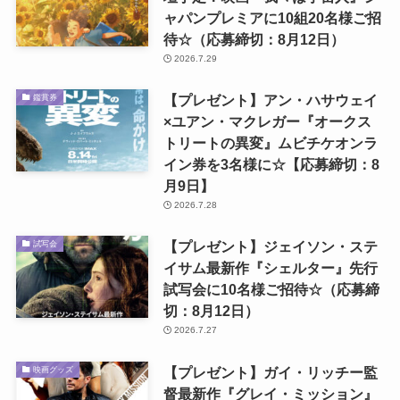
ャパンプレミアに10組20名様ご招
待☆（応募締切：8月12日）
2026.7.29
【プレゼント】アン・ハサウェイ
鑑賞券
×ユアン・マクレガー『オークス
トリートの異変』ムビチケオンラ
イン券を3名様に☆【応募締切：8
月9日】
2026.7.28
【プレゼント】ジェイソン・ステ
試写会
イサム最新作『シェルター』先行
試写会に10名様ご招待☆（応募締
切：8月12日）
2026.7.27
【プレゼント】ガイ・リッチー監
映画グッズ
督最新作『グレイ・ミッション』