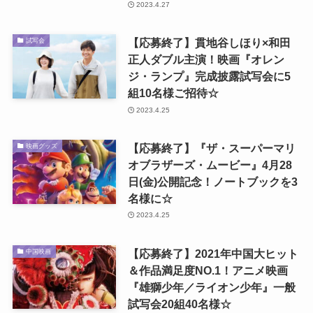
2023.4.27
【応募終了】貫地谷しほり×和田
試写会
正人ダブル主演！映画『オレン
ジ・ランプ』完成披露試写会に5
組10名様ご招待☆
2023.4.25
【応募終了】『ザ・スーパーマリ
映画グッズ
オブラザーズ・ムービー』4月28
日(金)公開記念！ノートブックを3
名様に☆
2023.4.25
【応募終了】2021年中国大ヒット
中国映画
＆作品満足度NO.1！アニメ映画
『雄獅少年／ライオン少年』一般
試写会20組40名様☆