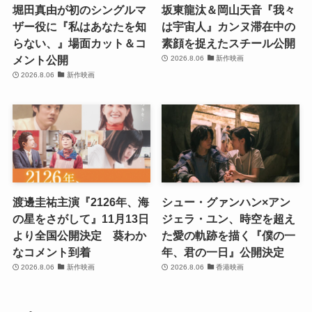
堀田真由が初のシングルマ
坂東龍汰＆岡山天音『我々
ザー役に『私はあなたを知
は宇宙人』カンヌ滞在中の
らない、』場面カット＆コ
素顔を捉えたスチール公開
メント公開
2026.8.06
新作映画
2026.8.06
新作映画
渡邊圭祐主演『2126年、海
シュー・グァンハン×アン
の星をさがして』11月13日
ジェラ・ユン、時空を超え
より全国公開決定 葵わか
た愛の軌跡を描く『僕の一
なコメント到着
年、君の一日』公開決定
2026.8.06
新作映画
2026.8.06
香港映画