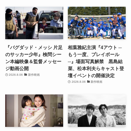
『バグダッド・メッシ 片足
相葉雅紀主演『4アウト ─
のサッカー少年』検問シー
もう一度、プレイボール
ン本編映像＆監督メッセー
─』場面写真解禁 黒島結
ジ動画公開
菜、松本利夫らキャスト登
壇イベントの開催決定
2026.8.06
新作映画
2026.8.06
新作映画