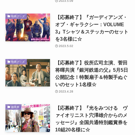
2023.5.09
【応募終了】『ガーディアンズ・
映画グッズ
オブ・ギャラクシー：VOLUME
3』Tシャツ＆ステッカーのセット
を3名様に☆
2023.5.02
【応募終了】役所広司主演、菅田
映画グッズ
将暉共演『銀河鉄道の父』5月5日
公開記念！特製扇子＆特製手ぬぐ
いのセット1名様☆
2023.4.28
【応募終了】『光をみつける ヴ
鑑賞券
ァイオリニスト穴澤雄介からのメ
ッセージ』全国共通特別鑑賞券を
10組20名様に☆