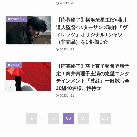
2023.4.20
【応募終了】横浜流星主演×藤井
映画グッズ
道人監督×スターサンズ制作『ヴ
ィレッジ』オリジナルTシャツ
（非売品）を1名様に☆
2023.4.14
【応募終了】荻上直子監督登壇予
試写会
定！筒井真理子主演の絶望エンタ
テインメント『波紋』一般試写会
20組40名様ご招待☆
2023.4.11
1
...
67
68
69
...
137